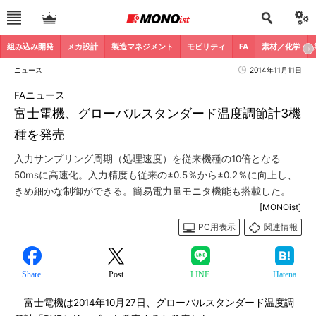
組み込み開発
メカ設計
製造マネジメント
モビリティ
FA
素材／化学
ニュース
2014年11月11日
FAニュース
富士電機、グローバルスタンダード温度調節計3機
種を発売
入力サンプリング周期（処理速度）を従来機種の10倍となる
50msに高速化。入力精度も従来の±0.5％から±0.2％に向上し、
きめ細かな制御ができる。簡易電力量モニタ機能も搭載した。
[MONOist]
PC用表示
関連情報
Share
Post
LINE
Hatena
富士電機は2014年10月27日、グローバルスタンダード温度調