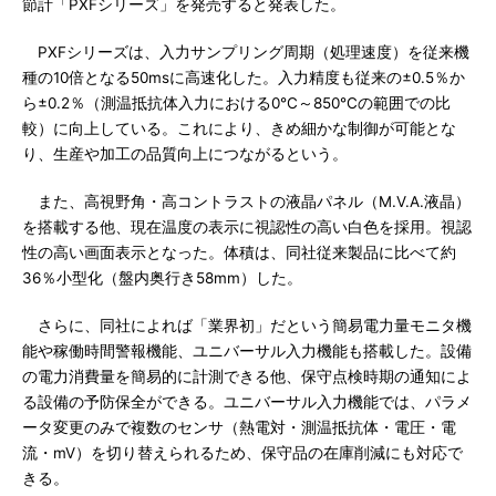
節計「PXFシリーズ」を発売すると発表した。
PXFシリーズは、入力サンプリング周期（処理速度）を従来機
種の10倍となる50msに高速化した。入力精度も従来の±0.5％か
ら±0.2％（測温抵抗体入力における0℃～850℃の範囲での比
較）に向上している。これにより、きめ細かな制御が可能とな
り、生産や加工の品質向上につながるという。
また、高視野角・高コントラストの液晶パネル（M.V.A.液晶）
を搭載する他、現在温度の表示に視認性の高い白色を採用。視認
性の高い画面表示となった。体積は、同社従来製品に比べて約
36％小型化（盤内奥行き58mm）した。
さらに、同社によれば「業界初」だという簡易電力量モニタ機
能や稼働時間警報機能、ユニバーサル入力機能も搭載した。設備
の電力消費量を簡易的に計測できる他、保守点検時期の通知によ
る設備の予防保全ができる。ユニバーサル入力機能では、パラメ
ータ変更のみで複数のセンサ（熱電対・測温抵抗体・電圧・電
流・mV）を切り替えられるため、保守品の在庫削減にも対応で
きる。