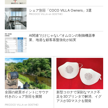
シェア別荘「COCO VILLA Owners」3選
PR(COCO VILLA on GOETHE)
AI関連“だけじゃない”オムロンの制御機器事
業、地道な顧客基盤強化が結実
全国の絶景ポイントにサウナ
新型コロナで深刻なマスク不
付きのシェア別荘を展開
足を3Dプリンタで解消、イグ
アスが3Dマスクを開発
PR(COCO VILLA on GOETHE)