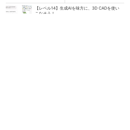
【レベル14】生成AIを味方に、3D CADを使い
こなそう！
令和8年熊本地震による工場への影響まとめ
狭小な駐車場に、シャープがポールカメラ式製
品発表 市場シェア10％目指す