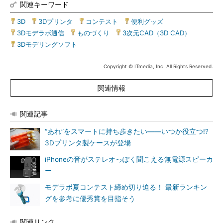
関連キーワード
3D
|
3Dプリンタ
|
コンテスト
|
便利グッズ
|
3Dモデラボ通信
|
ものづくり
|
3次元CAD（3D CAD）
|
3Dモデリングソフト
Copyright © ITmedia, Inc. All Rights Reserved.
関連情報
関連記事
“あれ”をスマートに持ち歩きたい――いつか役立つ!?
3Dプリンタ製ケースが登場
iPhoneの音がステレオっぽく聞こえる無電源スピーカ
ー
モデラボ夏コンテスト締め切り迫る！ 最新ランキン
グを参考に優秀賞を目指そう
関連リンク