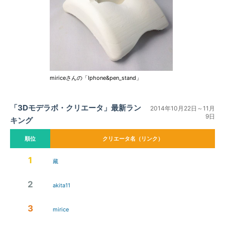
miriceさんの「Iphone&pen_stand」
「3Dモデラボ・クリエータ」最新ラン
2014年10月22日～11月
9日
キング
順位
クリエータ名（リンク）
1
藏
2
akita11
3
mirice