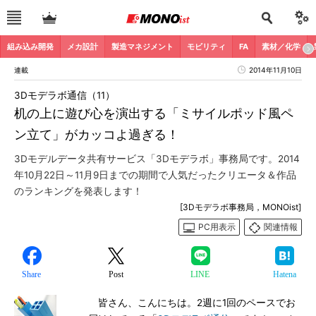
組み込み開発
メカ設計
製造マネジメント
モビリティ
FA
素材／化学
連載
2014年11月10日
3Dモデラボ通信（11）
机の上に遊び心を演出する「ミサイルポッド風ペ
ン立て」がカッコよ過ぎる！
3Dモデルデータ共有サービス「3Dモデラボ」事務局です。2014
年10月22日～11月9日までの期間で人気だったクリエータ＆作品
のランキングを発表します！
[3Dモデラボ事務局，MONOist]
PC用表示
関連情報
Share
Post
LINE
Hatena
皆さん、こんにちは。2週に1回のペースでお