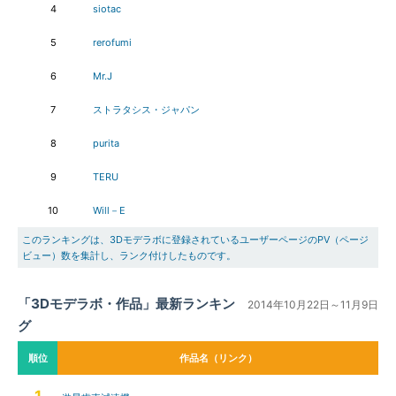
4
siotac
5
rerofumi
6
Mr.J
7
ストラタシス・ジャパン
8
purita
9
TERU
10
Will－E
このランキングは、3Dモデラボに登録されているユーザーページのPV（ページ
ビュー）数を集計し、ランク付けしたものです。
「3Dモデラボ・作品」最新ランキン
2014年10月22日～11月9日
グ
順位
作品名（リンク）