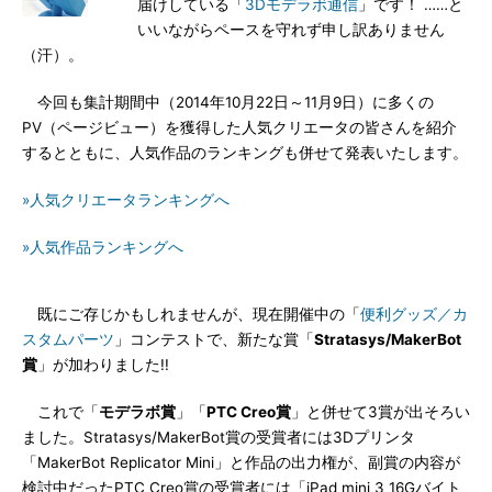
届けしている「
3Dモデラボ通信
」です！ ……と
いいながらペースを守れず申し訳ありません
（汗）。
今回も集計期間中（2014年10月22日～11月9日）に多くの
PV（ページビュー）を獲得した人気クリエータの皆さんを紹介
するとともに、人気作品のランキングも併せて発表いたします。
»人気クリエータランキングへ
»人気作品ランキングへ
既にご存じかもしれませんが、現在開催中の「
便利グッズ／カ
スタムパーツ
」コンテストで、新たな賞「
Stratasys/MakerBot
賞
」が加わりました!!
これで「
モデラボ賞
」「
PTC Creo賞
」と併せて3賞が出そろい
ました。Stratasys/MakerBot賞の受賞者には3Dプリンタ
「MakerBot Replicator Mini」と作品の出力権が、副賞の内容が
検討中だったPTC Creo賞の受賞者には「iPad mini 3 16Gバイト