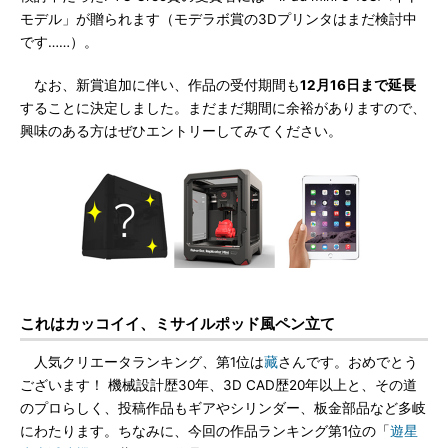
モデル」が贈られます（モデラボ賞の3Dプリンタはまだ検討中
です……）。
なお、新賞追加に伴い、作品の受付期間も
12月16日まで延長
することに決定しました。まだまだ期間に余裕がありますので、
興味のある方はぜひエントリーしてみてください。
これはカッコイイ、ミサイルポッド風ペン立て
人気クリエータランキング、第1位は
藏
さんです。おめでとう
ございます！ 機械設計歴30年、3D CAD歴20年以上と、その道
のプロらしく、投稿作品もギアやシリンダー、板金部品など多岐
にわたります。ちなみに、今回の作品ランキング第1位の「
遊星