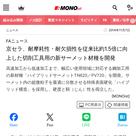
組み込み開発
メカ設計
製造マネジメント
モビリティ
FA
素材／化学
ニュース
2014年11月7日
FAニュース
京セラ、耐摩耗性・耐欠損性を従来比約1.5倍に向
上した切削工具用の新サーメット材種を開発
高速加工から低速加工まで、幅広い使用領域に対応する鋼加工用
の新材種「ハイブリッドサーメットTN620／PV720」を開発。サ
ーメット内の超微粒子を最適に分散させる特殊表面硬化「ハイブ
リッド構造」を採用し、硬度と靱（じん）性を両立した。
[MONOist]
PC用表示
関連情報
Share
Post
LINE
Hatena