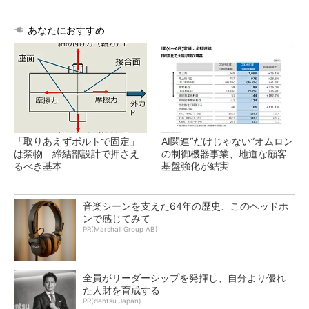
あなたにおすすめ
「取りあえずボルトで固定」
AI関連“だけじゃない”オムロン
は禁物 締結部設計で押さえ
の制御機器事業、地道な顧客
るべき基本
基盤強化が結実
音楽シーンを支えた64年の歴史、このヘッドホ
ンで感じてみて
PR(Marshall Group AB)
全員がリーダーシップを発揮し、自分より優れ
た人財を育成する
PR(dentsu Japan)