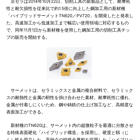
京セラは2014年10月22日、切削工具の新製品として、耐摩耗
性と耐欠損性を従来比で約1.5倍に向上した鋼加工用の新材種
「ハイブリッドサーメットTN620／PV720」を開発したと発表し
た。高速加工から低速加工まで幅広い使用領域に対応するもの
で、同年11月1日から新材種を使用した鋼加工用の切削工具チッ
プの販売を開始する。
サーメットは、セラミックスと金属の複合材料で、セラミック
スの耐熱性と金属の靭性を掛け合わせた素材。耐摩耗性に優れ、
金属が付着しにくいため、鋼や鋳鉄の仕上げ加工など、高精度な
表面加工ができる。
新材種のTN620は、サーメット内の超微粒子を最適に分散させ
る特殊表面硬化「ハイブリッド構造」を採用し、硬度と靱（じ
ん）性を両立した。高融点の特殊金属相を採用した「ハイブリッ