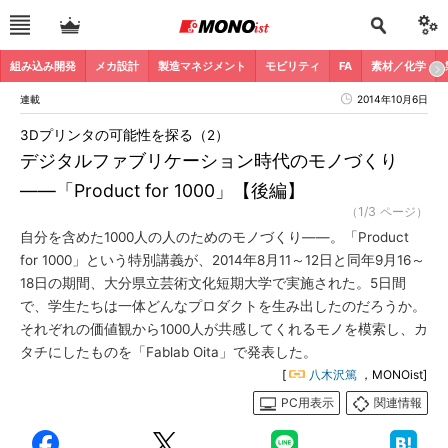
組み込み開発
メカ設計
製造マネジメント
モビリティ
FA
素材／化学
連載
2014年10月6日
3Dプリンタの可能性を探る（2）
デジタルファブリケーション時代のモノづくり
――「Product for 1000」【後編】
（1/3 ページ）
自分を含めた1000人の人のためのモノづくり――。「Product
for 1000」という特別講義が、2014年8月11～12日と同年9月16～
18日の期間、大分県立芸術文化短期大学で実施された。5日間
で、学生たちは一体どんなプロダクトを生み出したのだろうか。
それぞれの価値観から1000人が共感してくれるモノを模索し、カ
タチにしたものを「Fablab Oita」で発表した。
[
八木沢篤
，MONOist]
PC用表示
関連情報