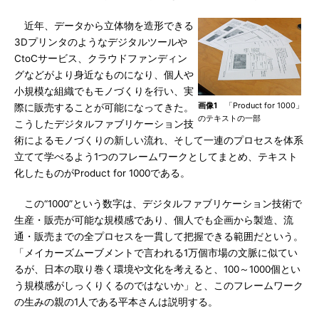
近年、データから立体物を造形できる
3Dプリンタのようなデジタルツールや
CtoCサービス、クラウドファンディン
グなどがより身近なものになり、個人や
小規模な組織でもモノづくりを行い、実
画像1
「Product for 1000」
際に販売することが可能になってきた。
のテキストの一部
こうしたデジタルファブリケーション技
術によるモノづくりの新しい流れ、そして一連のプロセスを体系
立てて学べるよう1つのフレームワークとしてまとめ、テキスト
化したものがProduct for 1000である。
この“1000”という数字は、デジタルファブリケーション技術で
生産・販売が可能な規模感であり、個人でも企画から製造、流
通・販売までの全プロセスを一貫して把握できる範囲だという。
「メイカーズムーブメントで言われる1万個市場の文脈に似てい
るが、日本の取り巻く環境や文化を考えると、100～1000個とい
う規模感がしっくりくるのではないか」と、このフレームワーク
の生みの親の1人である平本さんは説明する。