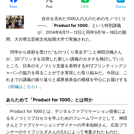
Share
Post
LINE
Hatena
自分を含めた1000人の人のためのモノづくり
――。「
Product for 1000
」という特別講義
が、2014年8月11～12日と同年9月16～18日の期
間、大分県立芸術文化短期大学で実施された。
同学から依頼を受けた“ものづくり系女子”こと神田沙織さん
が、3Dプリンタを活用した新しい講義のカタチを検討していた
ところ、日本のモノづくり支援を表明するXYZプリンティングジ
ャパンの協力を得ることができ実現した取り組みだ。今回は、こ
れまでの講義の振り返りと成果発表会の模様を中心にお届けする
（
前編はこちら
）。
あらためて「Product for 1000」とは何か
Product for 1000とは、デジタルファブリケーション技術によ
るモノづくりプロセスを学ぶためのフレームワークとして、神田
さんとファブリケーションデザイナーの平本知樹さん、広告プラ
ンナーのケイフジエダさんの3人によって考案されたものだ。