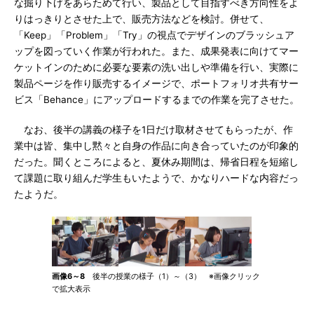
な掘り下げをあらためて行い、製品として目指すべき方向性をよ
りはっきりとさせた上で、販売方法などを検討。併せて、
「Keep」「Problem」「Try」の視点でデザインのブラッシュア
ップを図っていく作業が行われた。また、成果発表に向けてマー
ケットインのために必要な要素の洗い出しや準備を行い、実際に
製品ページを作り販売するイメージで、ポートフォリオ共有サー
ビス「Behance」にアップロードするまでの作業を完了させた。
なお、後半の講義の様子を1日だけ取材させてもらったが、作
業中は皆、集中し黙々と自身の作品に向き合っていたのが印象的
だった。聞くところによると、夏休み期間は、帰省日程を短縮し
て課題に取り組んだ学生もいたようで、かなりハードな内容だっ
たようだ。
画像6～8
後半の授業の様子（1）～（3） ※画像クリック
で拡大表示