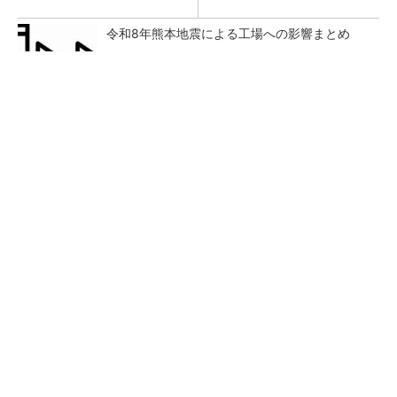
令和8年熊本地震による工場への影響まとめ
【西野亮廣】つくりたいものを追求できる環境
の作り方とは
PR(FINCHI on GOETHE)
狭小な駐車場に、シャープがポールカメラ式製
品発表 市場シェア10％目指す