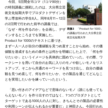
今回、5日間全15コマ（1コマ90分）
の特別講義に挑戦したのは、大分県立芸
術文化短期大学でプロダクトデザインを
学ぶ専攻科の学生6人。同年8月11～12日
の2日間で行われた前半の講義では、
画像3
「Product for 1000」
「なぜ・何を作るのか」を企画し、デザ
の講義が行われた大分県立芸
インするところまでを実施した。
術文化短期大学
Product for 1000のテキストに基づき、
まず一人一人が自分の価値観を見つめ直すことから始め、その価
値観を達成するための条件とは何かを明確にした上で、「何を作
りたいか」というイメージを具体的に固めていった。その際、ワ
ークシートを用いて自分のお気に入りのモノや欲しいモノをリス
トアップ。そこから共通のキーワードを見つけ出し、自分の価値
観を見つめ直して、何を作りたいか、その製品を通じてどんなこ
とを実現したいかを練っていったという。
「思い付きのアイデアなどで意味のないモノ（誰にも使っても
らえないモノ）を作り出すのではなく、1つのプロダクトとして
ターゲットである1000人の人に対し、きちんとその製品の必要性
や利用シーンが伝えられるかが重要だ」と神田さん。今回行われ