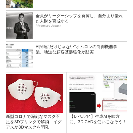
全員がリーダーシップを発揮し、自分より優れ
た人財を育成する
PR(dentsu Japan)
AI関連“だけじゃない”オムロンの制御機器事
業、地道な顧客基盤強化が結実
新型コロナで深刻なマスク不
【レベル14】生成AIを味方
足を3Dプリンタで解消、イグ
に、3D CADを使いこなそう！
アスが3Dマスクを開発