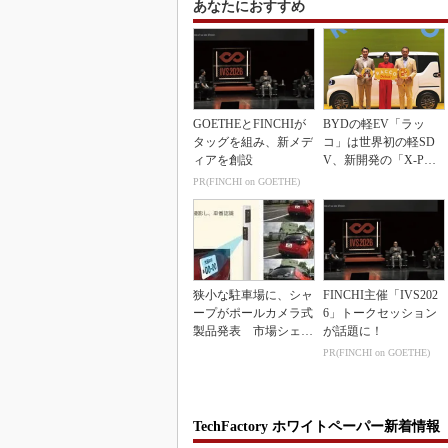
あなたにおすすめ
GOETHEとFINCHIが
BYDの軽EV「ラッ
タッグを組み、新メデ
コ」は世界初の軽SD
ィアを創設
V、新開発の「X-PAC
K」に電動システ...
PR(FINCHI on GOETHE)
狭小な駐車場に、シャ
FINCHI主催「IVS202
ープがポールカメラ式
6」トークセッション
製品発表 市場シェア
が話題に！
10％目指す
PR(FINCHI on GOETHE)
TechFactory ホワイトペーパー新着情報