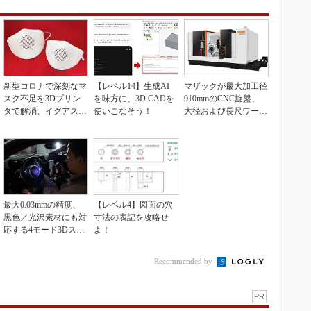
新型コロナで深刻なマ
【レベル14】生成AI
マザックが最大加工径
スク不足を3Dプリン
を味方に、3D CADを
910mmのCNC旋盤、
タで解消、イグアスが
使いこなそう！
大径および長尺ワーク
3Dマスクを開発
向け
最大0.03mmの精度、
【レベル4】図面の穴
黒色／光沢素材にも対
寸法の表記を攻略せ
応する4モード3Dスキ
よ！
ャナー
Recommended by
PR