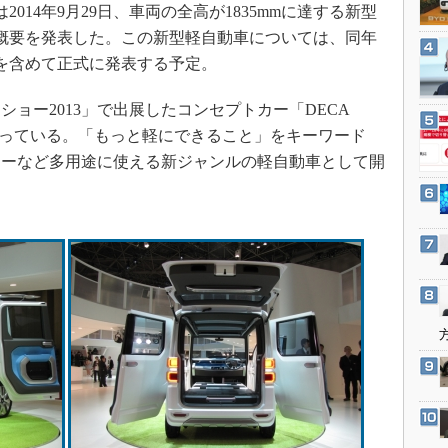
3Dプリンタ
014年9月29日、車両の全高が1835mmに達する新型
産業オープンネット展
概要を発表した。この新型軽自動車については、同年
デジタルツインとCAE
どを含めて正式に発表する予定。
S＆OP
インダストリー4.0
ョー2013」で出展したコンセプトカー「DECA
イノベーション
なっている。「もっと軽にできること」をキーワード
ャーなど多用途に使える新ジャンルの軽自動車として開
製造業ビッグデータ
メイドインジャパン
植物工場
知財マネジメント
海外生産
グローバル設計・開発
制御セキュリティ
新型コロナへの対応