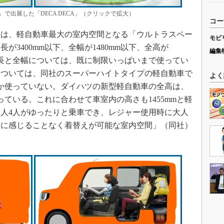
」で出展した「DECA DECA」（クリックで拡大）
コー
目は、軽自動車最大の室内空間となる「ウルトラスペー
モビ
3400mm以下、全幅が1480mm以下、全高が
編集
。全長と全幅については、既に制限いっぱいまで使ってい
については、同社のスーパーハイトタイプの軽自動車で
よく
でしか使っていない。ダイハツの新型軽自動車の全高は、
なっている。これに合わせて車室内の高さも1455mmと軽
人4人がゆったりと乗車でき、レジャー使用時に大人
屈に感じることなく着替えが可能な室内空間」（同社）