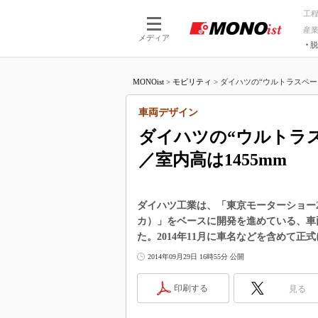
工
産
メディア
脱
つながる技術
AI×技術
MONOist
>
モビリティ
>
ダイハツの“ウルトラスペース
つながる工場
AI×設備
つながるサービ
Physical
車両デザイン
ダイハツの“ウルトラス
／室内高は1455mm
ダイハツ工業は、「東京モーターショー20
カ）」をベースに開発を進めている、車両
た。2014年11月に車名などを含めて正
2014年09月29日 16時55分 公開
印刷する
見る