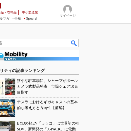
薬品・衣料品
中小製造業
マイページ
ルマガ
告知
Special
リティの記事ランキング
狭小な駐車場に、シャープがポール
カメラ式製品発表 市場シェア10％
目指す
テスラにおけるギガキャストの基本
的な考え方と方向性【前編】
BYDの軽EV「ラッコ」は世界初の軽
SDV、新開発の「X-PACK」に電動