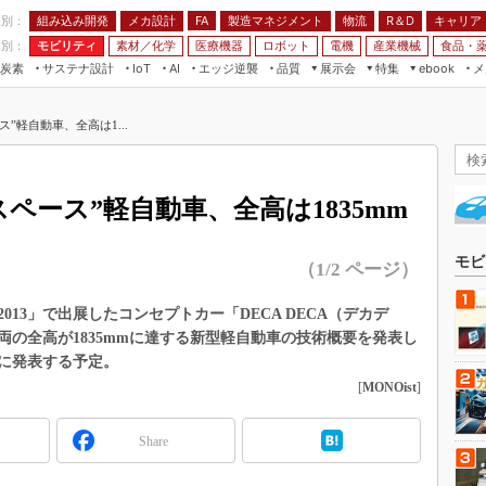
程別：
組み込み開発
メカ設計
製造マネジメント
物流
R＆D
キャリア
FA
業別：
モビリティ
素材／化学
医療機器
ロボット
電機
産業機械
食品・
炭素
サステナ設計
エッジ逆襲
品質
展示会
特集
メ
IoT
AI
ebook
伝承
組み込み開発
CEATEC
読者調査まとめ
編集後記
”軽自動車、全高は1...
JIMTOF
保全
メカ設計
つながるクルマ
組込み/エッジ コンピューティング
ス
 AI
製造マネジメント
5G
展＆IoT/5Gソリューション展
VR／AR
FA
ペース”軽自動車、全高は1835mm
IIFES
モビリティ
フィールドサービス
国際ロボット展
素材／化学
FPGA
モビ
（1/2 ページ）
ジャパンモビリティショー
組み込み画像技術
TECHNO-FRONTIER
13」で出展したコンセプトカー「DECA DECA（デカデ
組み込みモデリング
の全高が1835mmに達する新型軽自動車の技術概要を発表し
人テク展
Windows Embedded
式に発表する予定。
スマート工場EXPO
[
MONOist
]
車載ソフト開発
EdgeTech+
ISO26262
日本ものづくりワールド
Share
無償設計ツール
AUTOMOTIVE WORLD