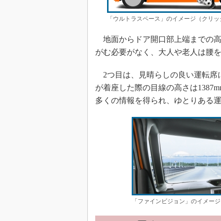
「ウルトラスペース」のイメージ（クリッ
地面からドア開口部上端までの高さ
がむ必要がなく、大人や老人は腰
2つ目は、見晴らしの良い運転席
が着座した際の目線の高さは138
多くの情報を得られ、ゆとりある
「ファインビジョン」のイメージ