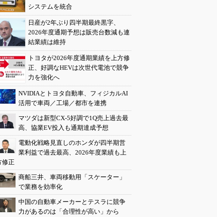
システムを統合
日産が2年ぶり四半期最終黒字、
2026年度通期予想は販売台数減も連
結業績は維持
トヨタが2026年度通期業績を上方修
正、好調なHEVは次世代電池で競争
力を強化へ
NVIDIAとトヨタ自動車、フィジカルAI
活用で車両／工場／都市を連携
マツダは新型CX-5好調で1Q売上過去最
高、協業EV投入も通期達成予想
電動化戦略見直しのホンダが四半期営
業利益で過去最高、2026年度業績も上
方修正
商船三井、車両移動用「スケーター」
で業務を効率化
中国の自動車メーカーとテスラに競争
力があるのは「合理性が高い」から