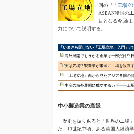
回の『
「工場立
ASEAN諸国
目となる今回は
力について説明する。
「いまさら聞けない「工場立地」入門」バ
海外展開でもうかる企業は一部だけ!?
実は穴場!? 製造業が米国に工場を設置
「工場立地」面から見たアジア各国の
生産の海外展開に成功するカギ――工場
中小製造業の衰退
歴史を振り返ると「世界の工場」
た。19世紀中頃、ある英国人経済