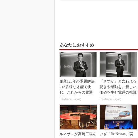
あなたにおすすめ
創業125年の課題解決
「さすが」と言われる
力×多様な才能で挑
驚きや感動を。新しい
む、これからの電通
価値を生む電通の挑戦
PR(dentsu Japan)
PR(dentsu Japan)
ルネサスが高崎工場を
いざ「Re:Nissan」実