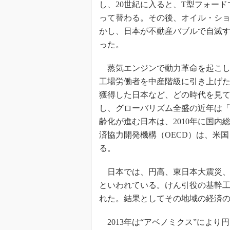
し、20世紀に入ると、T型フォー
って替わる。その後、オイル・シ
かし、日本が不動産バブルで自滅
った。
蒸気エンジンで動力革命を起こし
工場労働者を中産階級に引き上げ
獲得した日本など、どの時代を見
し、グローバリズム全盛の近年は
齢化が進む日本は、2010年に国内
済協力開発機構（OECD）は、米国
る。
日本では、円高、東日本大震災、
といわれている。けん引役の基幹
れた。結果としてその地域の経済
2013年は“アベノミクス”により