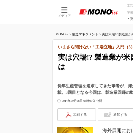
工
産
メディア
脱
つながる技術
AI×技術
MONOist
>
製造マネジメント
>
実は穴場!? 製造業が
つながる工場
AI×設備
つながるサービ
Physical
いまさら聞けない「工場立地」入門（3
実は穴場!? 製造業が
は
長年生産管理を追求してきた筆者が、海
載。3回目となる今回は、製造業回帰の
2014年09月08日 08時00分 公開
印刷する
通知する
海外展開におけ