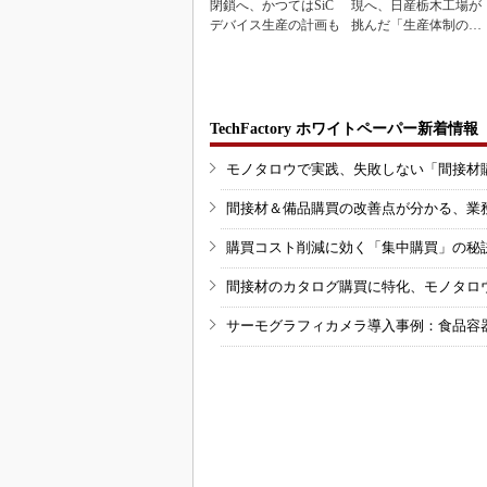
閉鎖へ、かつてはSiC
現へ、日産栃木工場が
デバイス生産の計画も
挑んだ「生産体制の比
例化」
TechFactory ホワイトペーパー新着情報
モノタロウで実践、失敗しない「間接材
間接材＆備品購買の改善点が分かる、業
購買コスト削減に効く「集中購買」の秘
間接材のカタログ購買に特化、モノタロ
サーモグラフィカメラ導入事例：食品容