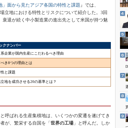
3Dプリンタ
地」面から見たアジア各国の特性と課題
』では、
産業オープンネット展
デジタルツインとCAE
の工場立地における特性とリスクについて紹介した。3回
、衰退が続く中小製造業の進出先として米国が持つ魅
S＆OP
インダストリー4.0
イノベーション
ックナンバー
製造業ビッグデータ
 日系企業が国内生産にこだわるべき理由
メイドインジャパン
すべき8つの理由とは
植物工場
特性と課題
知財マネジメント
立地を成功させる20の基準とは？
海外生産
グローバル設計・開発
制御セキュリティ
新型コロナへの対応
と呼ばれる生産集積地は、いくつかの変遷を遂げてき
学者が、繁栄する自国を「
世界の工場
」と呼んだ。しか