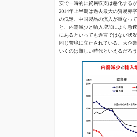
安で一時的に貿易収支は悪化する
2014年上半期は過去最大の貿易
の低迷、中国製品の流入が重なっ
と、内需減少と輸入増加により急
にあるといっても過言ではない状
同じ苦境に立たされている。大企
いくのは難しい時代といえるだろ