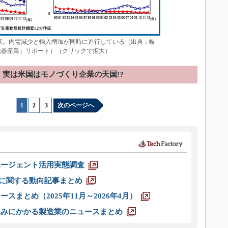
状。内需減少と輸入増加が同時に進行している（出典：岐
磁器産業」リポート）（クリックで拡大）
実は米国はモノづくり企業の天国!?
1
|
2
|
3
次のページへ
エージェント活用実態調査
O」に関する動向記事まとめ
スまとめ（2025年11月～2026年4月）
込みにかかる製造業のニュースまとめ