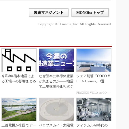
製造マネジメント
MONOist トップ
Copyright © ITmedia, Inc. All Rights Reserved.
令和8年熊本地震によ
なぜ熊本に半導体産業
シェア別荘「COCO V
る工場への影響まとめ
が集まるのか――地震
ILLA Owners」3選
で工場稼働停止相次ぐ
PR(COCO VILLA on GOETHE)
三菱電機が米国でデー
ペロブスカイト太陽電
フィジカルAI時代の