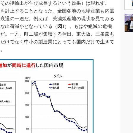
がその後輸出が伸び成長するという効果）は現れず、
赤字を計上することとなった。全国各地の地場産業も内需
て衰退の一途だ。例えば、美濃焼産地の現状を見てみる
速な出荷減小となっている（
図1
）。もはや絶滅の危機
況だ。一方、町工場が集積する蒲田、東大阪、三条燕も
業だけでなく中小の製造業にとっても国内だけで生きて
う。