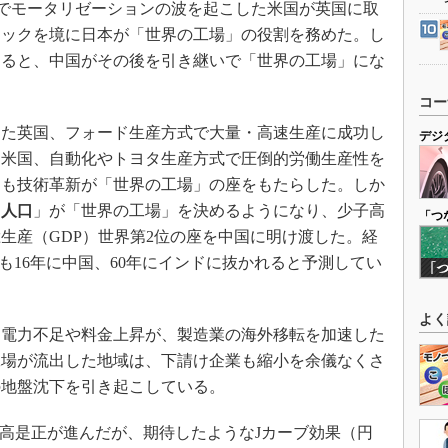
ドでモータリゼーションの波を起こした米国が英国に取
ョックを境に日本が「世界の工場」の役割を務めた。し
すると、中国がその後を引き継いで「世界の工場」にな
コー
た英国、フォード生産方式で大量・高速生産に成功し
デジ
た米国、自動化やトヨタ生産方式で圧倒的労働生産性を
ても技術革新が「世界の工場」の座をもたらした。しか
「
人口
」が「世界の工場」を決めるようになり、少子高
「つ
総生産（GDP）世界第2位の座を中国に明け渡した。経
も16年に中国、60年にインドに抜かれると予測してい
よく
電力不足や料金上昇が、製造業の海外移転を加速した
工場が流出した地域は、下請け企業も縮小を余儀なくさ
の地盤沈下を引き起こしている。
円高是正が進んだが、期待したようなJカーブ効果（円