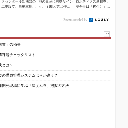
タセンター冷却機器の
池の量産に有効なイン
ロボティクス新標準、
工場設立、自動車用電
ク、従来比で1.5倍の
安全性は「後付け」で
装品工場を改修
性能向上
なく「設計の核心」
Recommended by
PR
購買」の秘訣
務課題チェックリスト
訣とは？
ウの購買管理システムは何が違う？
器開発現場に学ぶ「温度ムラ」把握の方法