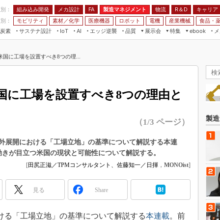
程別：
組み込み開発
メカ設計
製造マネジメント
物流
R＆D
キャリア
FA
業別：
モビリティ
素材／化学
医療機器
ロボット
電機
産業機械
食品・
炭素
サステナ設計
エッジ逆襲
品質
展示会
特集
メ
IoT
AI
ebook
伝承
組み込み開発
CEATEC
読者調査まとめ
編集後記
米国に工場を設置すべき8つの理...
JIMTOF
保全
メカ設計
つながるクルマ
組込み/エッジ コンピューティング
ス
 AI
製造マネジメント
5G
）
展＆IoT/5Gソリューション展
VR／AR
FA
米国に工場を設置すべき8つの理由と
IIFES
モビリティ
フィールドサービス
国際ロボット展
素材／化学
FPGA
製造
（1/3 ページ）
ジャパンモビリティショー
組み込み画像技術
TECHNO-FRONTIER
外展開における「工場立地」の基準について解説する本連
組み込みモデリング
動きが目立つ米国の現状と可能性について解説する。
人テク展
Windows Embedded
[
田尻正滋／TPMコンサルタント、佐藤知一／日揮
，
MONOist
]
スマート工場EXPO
車載ソフト開発
EdgeTech+
見る
Share
ISO26262
日本ものづくりワールド
無償設計ツール
AUTOMOTIVE WORLD
る「工場立地」の基準について解説する
本連載
。前