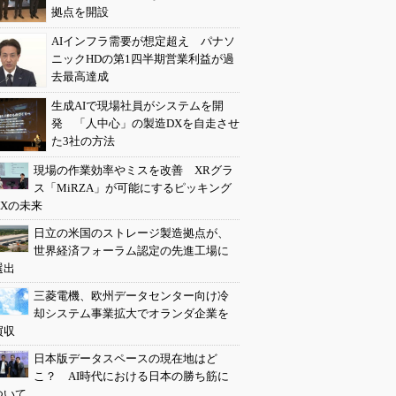
拠点を開設
AIインフラ需要が想定超え パナソ
ニックHDの第1四半期営業利益が過
去最高達成
生成AIで現場社員がシステムを開
発 「人中心」の製造DXを自走させ
た3社の方法
現場の作業効率やミスを改善 XRグラ
ス「MiRZA」が可能にするピッキング
DXの未来
日立の米国のストレージ製造拠点が、
世界経済フォーラム認定の先進工場に
選出
三菱電機、欧州データセンター向け冷
却システム事業拡大でオランダ企業を
買収
日本版データスペースの現在地はど
こ？ AI時代における日本の勝ち筋に
ついて