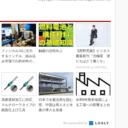
フィジカルAIに注力
触媒の活性向上
【西野亮廣】ビジネス
するインテル、組み込
書最新刊『北極星 僕
み市場での約40年の実
たちはどう働くか』
績を生かせるか
PR(FINCHI on GOETHE)
高硬度材加工に対応、
日本で水素活用を阻む
令和8年熊本地震によ
マルチローラタイプの
壁、中国は再エネと水
る工場への影響まとめ
鏡面仕上げ工具
素の導入を加速
Recommended by