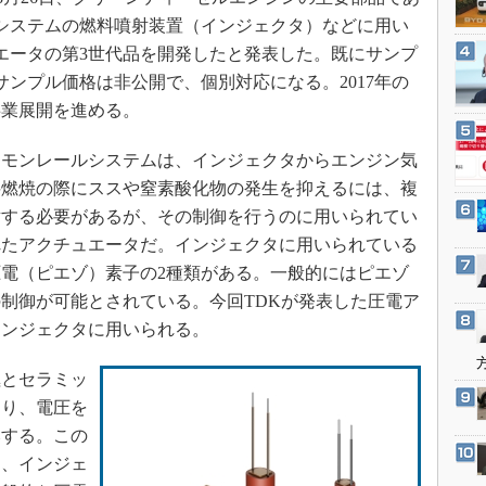
3Dプリンタ
産業オープンネット展
システムの燃料噴射装置（インジェクタ）などに用い
デジタルツインとCAE
エータの第3世代品を開発したと発表した。既にサンプ
S＆OP
サンプル価格は非公開で、個別対応になる。2017年の
インダストリー4.0
事業展開を進める。
イノベーション
モンレールシステムは、インジェクタからエンジン気
製造業ビッグデータ
料燃焼の際にススや窒素酸化物の発生を抑えるには、複
メイドインジャパン
射する必要があるが、その制御を行うのに用いられてい
植物工場
れたアクチュエータだ。インジェクタに用いられている
電（ピエゾ）素子の2種類がある。一般的にはピエゾ
知財マネジメント
制御が可能とされている。今回TDKが発表した圧電ア
海外生産
インジェクタに用いられる。
グローバル設計・開発
制御セキュリティ
とセラミッ
おり、電圧を
新型コロナへの対応
みする。この
て、インジェ