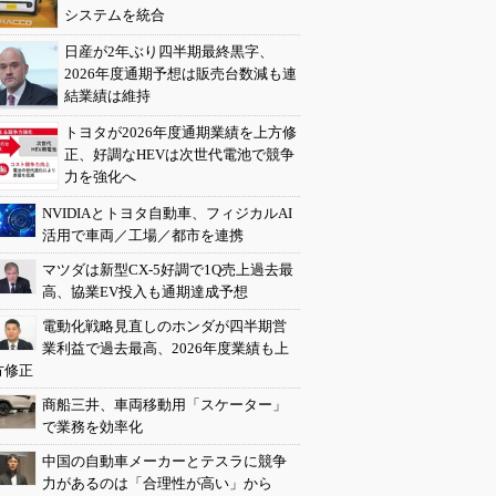
システムを統合
日産が2年ぶり四半期最終黒字、
2026年度通期予想は販売台数減も連
結業績は維持
トヨタが2026年度通期業績を上方修
正、好調なHEVは次世代電池で競争
力を強化へ
NVIDIAとトヨタ自動車、フィジカルAI
活用で車両／工場／都市を連携
マツダは新型CX-5好調で1Q売上過去最
高、協業EV投入も通期達成予想
電動化戦略見直しのホンダが四半期営
業利益で過去最高、2026年度業績も上
方修正
商船三井、車両移動用「スケーター」
で業務を効率化
中国の自動車メーカーとテスラに競争
力があるのは「合理性が高い」から