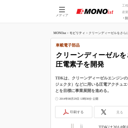
工
産
メディア
脱
つながる技術
AI×技術
MONOist
>
モビリティ
>
クリーンディーゼルをさらに進
つながる工場
AI×設備
つながるサービ
Physical
車載電子部品
クリーンディーゼルを
圧電素子を開発
TDKは、クリーンディーゼルエンジン
ジェクタ）などに用いる圧電アクチュエー
とを目標に事業展開を進める。
2014年08月29日 13時30分 公開
印刷する
見る
TDKは2014