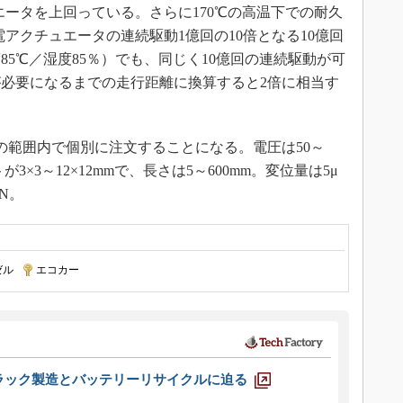
エータを上回っている。さらに170℃の高温下での耐久
電アクチュエータの連続駆動1億回の10倍となる10億回
5℃／湿度85％）でも、同じく10億回の連続駆動が可
必要になるまでの走行距離に換算すると2倍に相当す
範囲内で個別に注文することになる。電圧は50～
3×3～12×12mmで、長さは5～600mm。変位量は5μ
kN。
ゼル
|
エコカー
ラック製造とバッテリーリサイクルに迫る