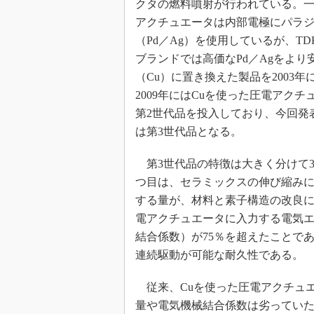
クタの燃料噴射が行われている。
アクチュエータは内部電極にパラ
（Pd／Ag）を使用しているが、TDK
ブランドでは高価なPd／Agをより
（Cu）に置き換えた製品を2003年
2009年にはCuを使った圧電アクチ
第2世代品を投入しており、今回発
は第3世代品となる。
第3世代品の特徴は大きく分けて3
つ目は、セラミックスの伸び縮み
する量が、材料と素子構造の改良に
電アクチュエータに入力する電気
結合係数）が75％を超えたことであ
連続駆動が可能な耐久性である。
従来、Cuを使った圧電アクチュエ
量や電気機械結合係数は劣っていた