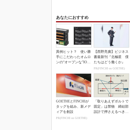
あなたにおすすめ
異例ヒット？ 使い勝
【西野亮廣】ビジネス
手にこだわったオムロ
書最新刊『北極星 僕
ンの“オープンな”IO-L
たちはどう働くか』
inkマスター
PR(FINCHI on GOETHE)
GOETHEとFINCHIが
「取りあえずボルトで
タッグを組み、新メデ
固定」は禁物 締結部
ィアを創設
設計で押さえるべき基
本
PR(FINCHI on GOETHE)