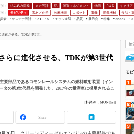
程別：
組み込み開発
メカ設計
製造マネジメント
物流
R＆D
キャリア
FA
業別：
モビリティ
素材／化学
医療機器
ロボット
電機
産業機械
食品・
炭素
サステナ設計
エッジ逆襲
品質
展示会
特集
メ
IoT
AI
ebook
伝承
組み込み開発
CEATEC
読者調査まとめ
編集後記
化させる、TDKが第3世...
JIMTOF
保全
メカ設計
つながるクルマ
組込み/エッジ コンピューティング
ス
 AI
製造マネジメント
5G
展＆IoT/5Gソリューション展
VR／AR
FA
さらに進化させる、TDKが第3世代
IIFES
モビリティ
フィールドサービス
国際ロボット展
素材／化学
FPGA
モビ
ジャパンモビリティショー
組み込み画像技術
の主要部品であるコモンレールシステムの燃料噴射装置（イン
TECHNO-FRONTIER
タの第3世代品を開発した。2017年の量産車に採用されるこ
組み込みモデリング
人テク展
Windows Embedded
[
朴尚洙
，
MONOist
]
スマート工場EXPO
車載ソフト開発
EdgeTech+
Share
ISO26262
日本ものづくりワールド
無償設計ツール
AUTOMOTIVE WORLD
年8月26日、クリーンディーゼルエンジンの主要部品であ