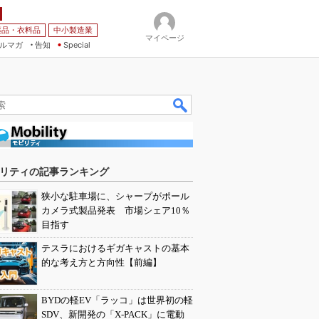
薬品・衣料品
中小製造業
マイページ
ルマガ
告知
Special
リティの記事ランキング
狭小な駐車場に、シャープがポール
カメラ式製品発表 市場シェア10％
目指す
テスラにおけるギガキャストの基本
的な考え方と方向性【前編】
BYDの軽EV「ラッコ」は世界初の軽
SDV、新開発の「X-PACK」に電動