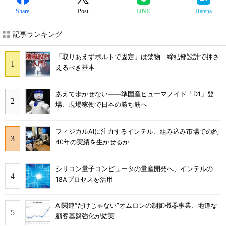
Share
Post
LINE
Hatena
記事ランキング
「取りあえずボルトで固定」は禁物 締結部設計で押さ
えるべき基本
あえて歩かせない――準国産ヒューマノイド「D1」登
場、現場稼働で日本の勝ち筋へ
フィジカルAIに注力するインテル、組み込み市場での約
40年の実績を生かせるか
シリコン量子コンピュータの量産開発へ、インテルの
18Aプロセスを活用
AI関連“だけじゃない”オムロンの制御機器事業、地道な
顧客基盤強化が結実