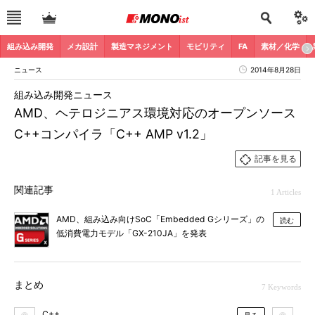
組み込み開発
メカ設計
製造マネジメント
モビリティ
FA
素材／化学
ニュース
2014年8月28日
組み込み開発ニュース
AMD、ヘテロジニアス環境対応のオープンソース
C++コンパイラ「C++ AMP v1.2」
記事を見る
関連記事
1 Articles
AMD、組み込み向けSoC「Embedded Gシリーズ」の
読む
低消費電力モデル「GX-210JA」を発表
まとめ
7 Keywords
C++
AP