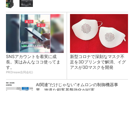
SNSアカウントを着実に成
新型コロナで深刻なマスク不
長。実はみんなココ使ってま
足を3Dプリンタで解消、イグ
す。
アスが3Dマスクを開発
PR(Dreaw合同会社)
AI関連“だけじゃない”オムロンの制御機器事
業、地道な顧客基盤強化が結実
【レベル14】生成AIを味方に、3D CADを使い
こなそう！