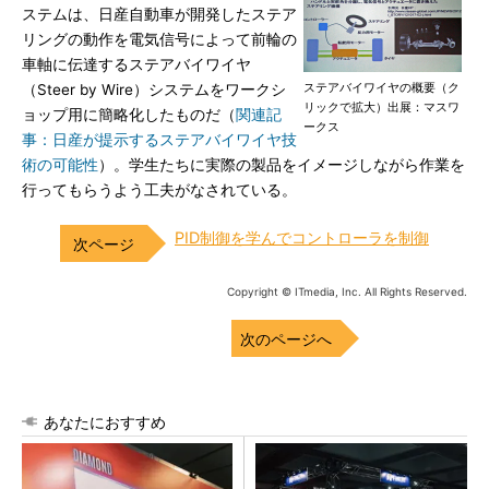
ステムは、日産自動車が開発したステア
リングの動作を電気信号によって前輪の
車軸に伝達するステアバイワイヤ
ステアバイワイヤの概要（ク
（Steer by Wire）システムをワークシ
リックで拡大）出展：マスワ
ョップ用に簡略化したものだ（
関連記
ークス
事：日産が提示するステアバイワイヤ技
術の可能性
）。学生たちに実際の製品をイメージしながら作業を
行ってもらうよう工夫がなされている。
PID制御を学んでコントローラを制御
Copyright © ITmedia, Inc. All Rights Reserved.
次のページへ
あなたにおすすめ