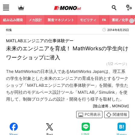
組み込み開発
メカ設計
製造マネジメント
モビリティ
FA
素材／化学
特集
2014年8月25日
MATLABエンジニアの仕事体験デー
未来のエンジニアを育成！ MathWorksの学生向け
ワークショップに潜入
（1/2 ページ）
The MathWorksの日本法人であるMathWorks Japanは、理工系
の学生を対象とした未来のエンジニアの育成を目的とするワーク
ショップ「MATLABエンジニアの仕事体験デー」を開催。学生た
ちが同社のモデルベース設計ツール「MATLAB／Simulink」を使
用して、制御プログラムの設計・開発を行う様子を取材した。
[陰山遼将，MONOist]
PC用表示
関連情報
Share
Post
LINE
Hatena