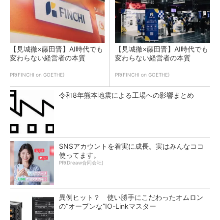
【見城徹×藤田晋】AI時代でも
【見城徹×藤田晋】AI時代でも
変わらない経営者の本質
変わらない経営者の本質
PR(FINCHI on GOETHE)
PR(FINCHI on GOETHE)
令和8年熊本地震による工場への影響まとめ
SNSアカウントを着実に成長。実はみんなココ
使ってます。
PR(Dreaw合同会社)
異例ヒット？ 使い勝手にこだわったオムロン
の“オープンな”IO-Linkマスター