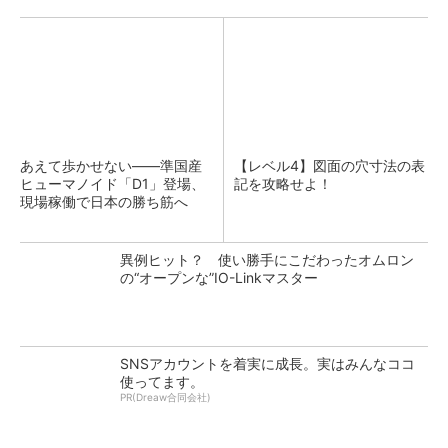
あえて歩かせない――準国産
【レベル4】図面の穴寸法の表
ヒューマノイド「D1」登場、
記を攻略せよ！
現場稼働で日本の勝ち筋へ
異例ヒット？ 使い勝手にこだわったオムロン
の“オープンな”IO-Linkマスター
SNSアカウントを着実に成長。実はみんなココ
使ってます。
PR(Dreaw合同会社)