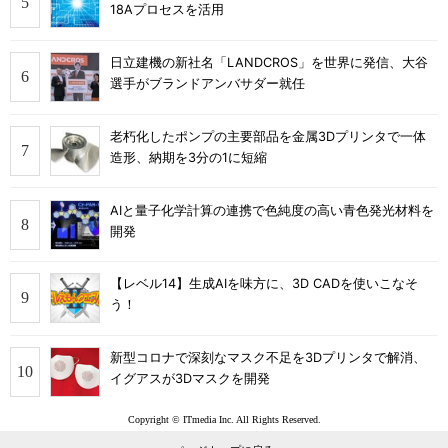
18Aプロセスを活用
日立建機の新社名「LANDCROS」を世界に発信、大谷
選手がブランドアンバサダー就任
老朽化したポンプの主要部品を金属3Dプリンタで一体
造形、納期を3分の1に短縮
AIと量子化学計算の連携で色純度の高い青色発光材料を
開発
【レベル14】生成AIを味方に、3D CADを使いこなそ
う！
新型コロナで深刻なマスク不足を3Dプリンタで解消、
イグアスが3Dマスクを開発
Copyright © ITmedia Inc. All Rights Reserved.