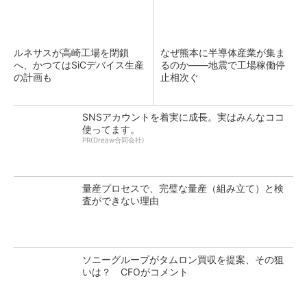
ルネサスが高崎工場を閉鎖
なぜ熊本に半導体産業が集ま
へ、かつてはSiCデバイス生産
るのか――地震で工場稼働停
の計画も
止相次ぐ
SNSアカウントを着実に成長。実はみんなココ
使ってます。
PR(Dreaw合同会社)
量産プロセスで、完璧な量産（組み立て）と検
査ができない理由
ソニーグループがタムロン買収を提案、その狙
いは？ CFOがコメント