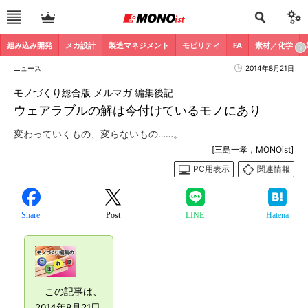
組み込み開発
メカ設計
製造マネジメント
モビリティ
FA
素材／化学
ニュース
2014年8月21日
モノづくり総合版 メルマガ 編集後記
ウェアラブルの解は今付けているモノにあり
変わっていくもの、変らないもの……。
[三島一孝，MONOist]
PC用表示
関連情報
Share
Post
LINE
Hatena
この記事は、
2014年8月21日