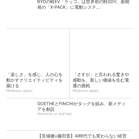
BYDの軽EV「ラッコ」は世界初の軽SDV、新開
発の「X-PACK」に電動システ...
「楽しさ」を感じ、人の心を
「さすが」と言われる驚きや
動かすクリエイティビティを
感動を。新しい価値を生む電
届ける
通の挑戦
PR(dentsu Japan)
PR(dentsu Japan)
GOETHEとFINCHIがタッグを組み、新メディ
アを創設
PR(FINCHI on GOETHE)
【見城徹×藤田晋】AI時代でも変わらない経営