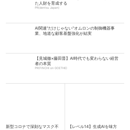
た人財を育成する
PR(dentsu Japan)
AI関連“だけじゃない”オムロンの制御機器事
業、地道な顧客基盤強化が結実
【見城徹×藤田晋】AI時代でも変わらない経営
者の本質
PR(FINCHI on GOETHE)
新型コロナで深刻なマスク不
【レベル14】生成AIを味方