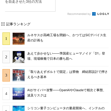
を自走させた3社の方法
Recommended by
記事ランキング
ルネサスが高崎工場を閉鎖へ、かつてはSiCデバイス生
産の計画も
あえて歩かせない――準国産ヒューマノイド「D1」登
場、現場稼働で日本の勝ち筋へ
「取りあえずボルトで固定」は禁物 締結部設計で押さ
えるべき基本
AIがサイバー攻撃――OpenAIやClaudeで相次ぐ事態、
波及リスクは
シリコン量子コンピュータの量産開発へ、インテルの