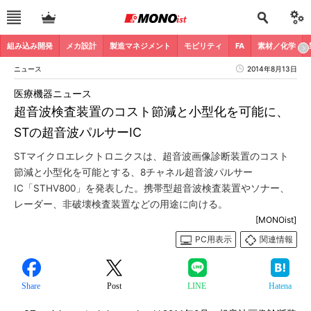
組み込み開発
メカ設計
製造マネジメント
モビリティ
FA
素材／化学
ニュース
2014年8月13日
医療機器ニュース
超音波検査装置のコスト節減と小型化を可能に、
STの超音波パルサーIC
STマイクロエレクトロニクスは、超音波画像診断装置のコスト
節減と小型化を可能とする、8チャネル超音波パルサー
IC「STHV800」を発表した。携帯型超音波検査装置やソナー、
レーダー、非破壊検査装置などの用途に向ける。
[MONOist]
PC用表示
関連情報
Share
Post
LINE
Hatena