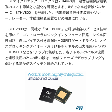
STマイクロエレクトロニクスは2014年8月、超音波画像診断装
置のコスト節減と小型化を可能とする、8チャネル超音波パルサ
ーIC「STHV800」を発表した。携帯型超音波検査装置やソナ
ー、レーダー、非破壊検査装置などの用途に向ける。
STHV800は、同社が「SOI-BCD6」と呼ぶ独自のプロセス技術
を用いて、コントローラロジックインタフェース回路、レベル変
換回路、自己バイアス付き高耐圧MOSFETゲートドライバ、ノイ
ズブロッキングダイオードおよび各チャネルの出力段用ハイパワ
ーMOSFETなどを1チップに集積した。各チャネルのパルス波用
と連続波用の2つの出力段は、送信フェーズでデカップリングを
保証する送受信スイッチと統合されている。