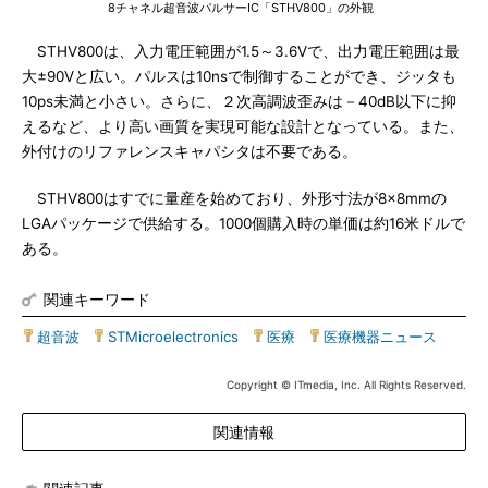
8チャネル超音波パルサーIC「STHV800」の外観
STHV800は、入力電圧範囲が1.5～3.6Vで、出力電圧範囲は最
大±90Vと広い。パルスは10nsで制御することができ、ジッタも
10ps未満と小さい。さらに、２次高調波歪みは－40dB以下に抑
えるなど、より高い画質を実現可能な設計となっている。また、
外付けのリファレンスキャパシタは不要である。
STHV800はすでに量産を始めており、外形寸法が8×8mmの
LGAパッケージで供給する。1000個購入時の単価は約16米ドルで
ある。
関連キーワード
超音波
|
STMicroelectronics
|
医療
|
医療機器ニュース
Copyright © ITmedia, Inc. All Rights Reserved.
関連情報