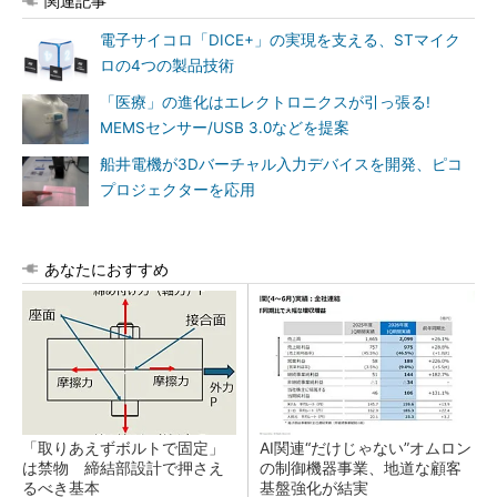
関連記事
電子サイコロ「DICE+」の実現を支える、STマイク
ロの4つの製品技術
「医療」の進化はエレクトロニクスが引っ張る!
MEMSセンサー/USB 3.0などを提案
船井電機が3Dバーチャル入力デバイスを開発、ピコ
プロジェクターを応用
あなたにおすすめ
「取りあえずボルトで固定」
AI関連“だけじゃない”オムロン
は禁物 締結部設計で押さえ
の制御機器事業、地道な顧客
るべき基本
基盤強化が結実