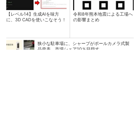
【レベル14】生成AIを味方
令和8年熊本地震による工場へ
に、3D CADを使いこなそう！
の影響まとめ
狭小な駐車場に、シャープがポールカメラ式製
品発表 市場シェア10％目指す
ルネサスが高崎工場を閉鎖へ、かつてはSiCデ
バイス生産の計画も
なぜ熊本に半導体産業が集まるのか――地震で
工場稼働停止相次ぐ