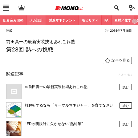
組み込み開発
メカ設計
製造マネジメント
モビリティ
FA
素材／化学
連載
2014年7月16日
前田真一の最新実装技術あれこれ塾
第28回 熱への挑戦
記事を見る
関連記事
3 Articles
≫前田真一の最新実装技術あれこれ塾
読む
熱解析するなら「サーマルマネジャー」を育てなさい
読む
LED照明設計に欠かせない“熱対策”
読む