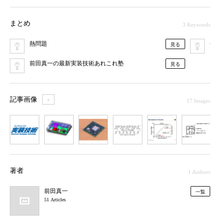
まとめ
3 Keywords
熱問題
CAE
見る
前田真一の最新実装技術あれこれ塾
見る
記事画像
＋
17 Images
1
2
3
4
5
6
7
著者
1 Authors
前田真一
一覧
51 Articles