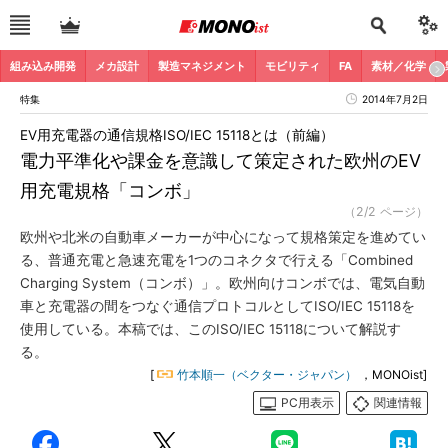
組み込み開発
メカ設計
製造マネジメント
モビリティ
FA
素材／化学
特集
2014年7月2日
EV用充電器の通信規格ISO/IEC 15118とは（前編）
電力平準化や課金を意識して策定された欧州のEV
用充電規格「コンボ」
（2/2 ページ）
欧州や北米の自動車メーカーが中心になって規格策定を進めてい
る、普通充電と急速充電を1つのコネクタで行える「Combined
Charging System（コンボ）」。欧州向けコンボでは、電気自動
車と充電器の間をつなぐ通信プロトコルとしてISO/IEC 15118を
使用している。本稿では、このISO/IEC 15118について解説す
る。
[
竹本順一（ベクター・ジャパン）
，MONOist]
PC用表示
関連情報