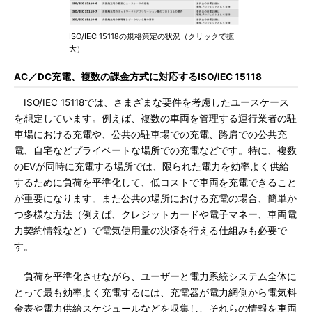
ISO/IEC 15118の規格策定の状況（クリックで拡
大）
AC／DC充電、複数の課金方式に対応するISO/IEC 15118
ISO/IEC 15118では、さまざまな要件を考慮したユースケース
を想定しています。例えば、複数の車両を管理する運行業者の駐
車場における充電や、公共の駐車場での充電、路肩での公共充
電、自宅などプライベートな場所での充電などです。特に、複数
のEVが同時に充電する場所では、限られた電力を効率よく供給
するために負荷を平準化して、低コストで車両を充電できること
が重要になります。また公共の場所における充電の場合、簡単か
つ多様な方法（例えば、クレジットカードや電子マネー、車両電
力契約情報など）で電気使用量の決済を行える仕組みも必要で
す。
負荷を平準化させながら、ユーザーと電力系統システム全体に
とって最も効率よく充電するには、充電器が電力網側から電気料
金表や電力供給スケジュールなどを収集し、それらの情報を車両