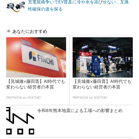
充電規格争いでEV普及に冷や水を浴びせない、互換
性確保の道を探る
あなたにおすすめ
【見城徹×藤田晋】AI時代でも
【見城徹×藤田晋】AI時代でも
変わらない経営者の本質
変わらない経営者の本質
PR(FINCHI on GOETHE)
PR(FINCHI on GOETHE)
令和8年熊本地震による工場への影響まとめ