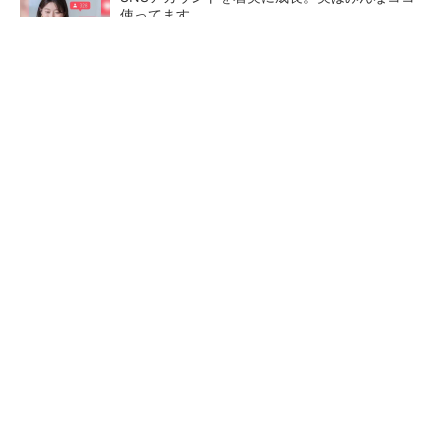
使ってます。
PR(Dreaw合同会社)
【レベル14】生成AIを味方に、3D CADを使い
こなそう！
「取りあえずボルトで固定」は禁物 締結部設
計で押さえるべき基本
狭小な駐車場に、シャープが
ルネサスが高崎工場を閉鎖