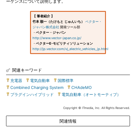
ーケンスについて説明します。
【 筆者紹介 】
竹本 順一（たけもと じゅんいち）
ベクター・
ジャパン株式会社
開発ツール部
・
ベクター・ジャパン
http://www.vector-japan.co.jp/
・
ベクターE-モビリティソリューション
http://jp.vector.com/vj_electric_vehicles_jp.html
関連キーワード
充電器
|
電気自動車
|
国際標準
|
Combined Charging System
|
CHAdeMO
|
プラグインハイブリッド
|
電気自動車（オートモーティブ）
Copyright © ITmedia, Inc. All Rights Reserved.
関連情報