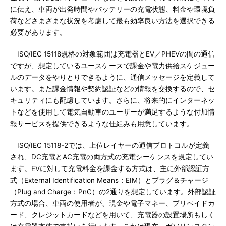
に伝え、車両が出発時間やバッテリーの充電状態、料金や環境負
荷などさまざまな状況を考慮して最も効率良い方法を選択できる
必要があります。
ISO/IEC 15118規格の対象範囲は充電器とEV／PHEVの間の通信
ですが、想定しているユースケースで課金や電力供給スケジュー
ルのデータをやりとりできるように、通信メッセージを定義して
います。また課金情報や契約認証などの情報を交換するので、セ
キュリティにも配慮しています。さらに、将来的にインターネッ
トなどを使用して電気自動車のユーザーが満足するような付加情
報サービスを提供できるような仕組みも用意しています。
ISO/IEC 15118-2では、上位レイヤーの通信プロトコルが定義
され、DC充電とAC充電の両方式の充電シーケンスを規定してい
ます。EVに対して充電料金を課金する方式は、主に外部認証方
式（External Identification Means：EIM）とプラグ＆チャージ
（Plug and Charge：PnC）の2通りを想定しています。外部認証
方式の場合、車両の使用者が、現金や電子マネー、プリペイドカ
ード、クレジットカードなどを用いて、充電器の設置場所もしく