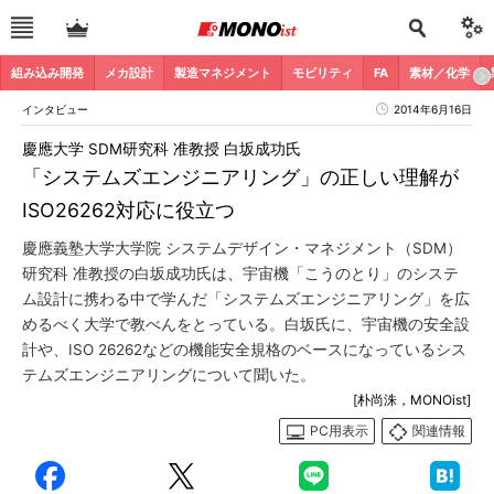
組み込み開発
メカ設計
製造マネジメント
モビリティ
FA
素材／化学
インタビュー
2014年6月16日
慶應大学 SDM研究科 准教授 白坂成功氏
「システムズエンジニアリング」の正しい理解が
ISO26262対応に役立つ
慶應義塾大学大学院 システムデザイン・マネジメント（SDM）
研究科 准教授の白坂成功氏は、宇宙機「こうのとり」のシステ
ム設計に携わる中で学んだ「システムズエンジニアリング」を広
めるべく大学で教べんをとっている。白坂氏に、宇宙機の安全設
計や、ISO 26262などの機能安全規格のベースになっているシス
テムズエンジニアリングについて聞いた。
[朴尚洙，MONOist]
PC用表示
関連情報