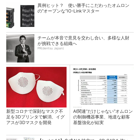
異例ヒット？ 使い勝手にこだわったオムロン
の“オープンな”IO-Linkマスター
チームが本音で意見を交わし合い、多様な人財
が挑戦できる組織へ
PR(dentsu Japan)
新型コロナで深刻なマスク不
AI関連“だけじゃない”オムロン
足を3Dプリンタで解消、イグ
の制御機器事業、地道な顧客
アスが3Dマスクを開発
基盤強化が結実