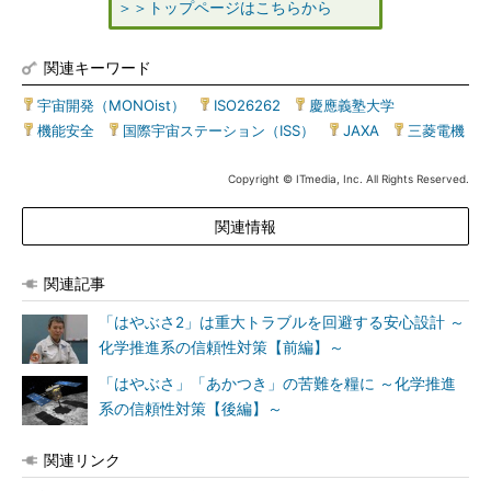
＞＞トップページはこちらから
関連キーワード
宇宙開発（MONOist）
|
ISO26262
|
慶應義塾大学
|
機能安全
|
国際宇宙ステーション（ISS）
|
JAXA
|
三菱電機
Copyright © ITmedia, Inc. All Rights Reserved.
関連情報
関連記事
「はやぶさ2」は重大トラブルを回避する安心設計 ～
化学推進系の信頼性対策【前編】～
「はやぶさ」「あかつき」の苦難を糧に ～化学推進
系の信頼性対策【後編】～
関連リンク