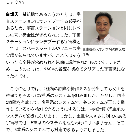
しょうか。
白坂氏
補給機であるこうのとりは、宇
宙ステーションにランデブーする必要が
あるため、宇宙ステーションと同じレベ
ルの高い安全性が求められました。宇宙
ステーションにランデブーする宇宙機と
しては、スペースシャトルやソユーズ宇
慶應義塾大学大学院の白坂成
功氏
宙船が知られていますが、これらはそう
いった安全性が求められる以前に設計されたものです。このた
め、こうのとりは、NASAの審査を初めてクリアした宇宙機にな
ったのです。
こうのとりでは、2種類の故障や操作ミスが発生しても安全を
確保できるように3重系のシステムを組みました。ただし、同時
2故障を考慮して、多重系のシステムで、各システムが正しく動
作しているかを検知できるようにするには、単純計算で5重系の
システムが必要になります。しかし、重量や大きさに制限のある
宇宙機では、5重系のシステムを組むわけにはいきません。そこ
で、3重系のシステムでも対応できるようにしました。