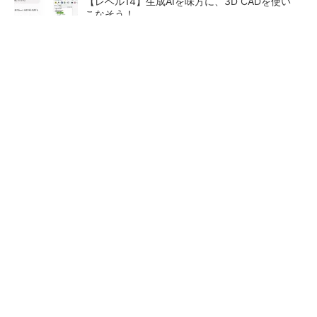
【レベル14】生成AIを味方に、3D CADを使い
こなそう！
【見城徹×藤田晋】AI時代でも変わらない経営
者の本質
PR(FINCHI on GOETHE)
「取りあえずボルトで固定」は禁物 締結部設
計で押さえるべき基本
狭小な駐車場に、シャープが
【西野亮廣】ビジネス書最新