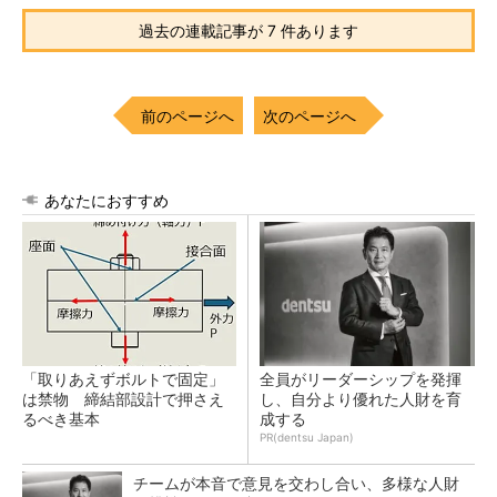
過去の連載記事が 7 件あります
前のページへ
次のページへ
あなたにおすすめ
「取りあえずボルトで固定」
全員がリーダーシップを発揮
は禁物 締結部設計で押さえ
し、自分より優れた人財を育
るべき基本
成する
PR(dentsu Japan)
チームが本音で意見を交わし合い、多様な人財