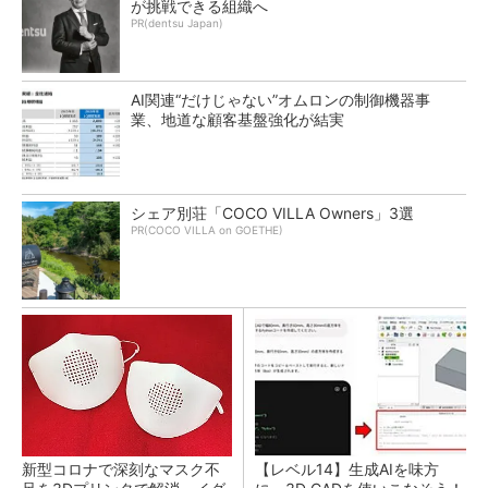
が挑戦できる組織へ
PR(dentsu Japan)
AI関連“だけじゃない”オムロンの制御機器事
業、地道な顧客基盤強化が結実
シェア別荘「COCO VILLA Owners」3選
PR(COCO VILLA on GOETHE)
新型コロナで深刻なマスク不
【レベル14】生成AIを味方