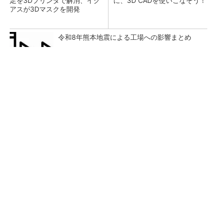
足を3Dプリンタで解消、イグ
に、3D CADを使いこなそう！
アスが3Dマスクを開発
令和8年熊本地震による工場への影響まとめ
【見城徹×藤田晋】AI時代でも変わらない経営
者の本質
PR(FINCHI on GOETHE)
狭小な駐車場に、シャープがポールカメラ式製
品発表 市場シェア10％目指す