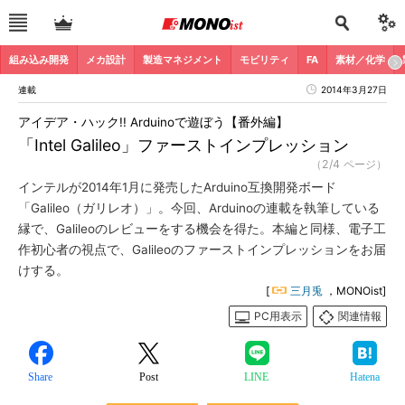
組み込み開発
メカ設計
製造マネジメント
モビリティ
FA
素材／化学
連載
2014年3月27日
アイデア・ハック!! Arduinoで遊ぼう【番外編】
「Intel Galileo」ファーストインプレッション
（2/4 ページ）
インテルが2014年1月に発売したArduino互換開発ボード
「Galileo（ガリレオ）」。今回、Arduinoの連載を執筆している
縁で、Galileoのレビューをする機会を得た。本編と同様、電子工
作初心者の視点で、Galileoのファーストインプレッションをお届
けする。
[
三月兎
，MONOist]
PC用表示
関連情報
Share
Post
LINE
Hatena