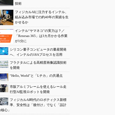
技術
フィジカルAIに注力するインテル、
組み込み市場での約40年の実績を生
かせるか
インテル“ヤマネコ”の実力は？／
「Renesas 365」は3カ月かかる作業
が1分に
シリコン量子コンピュータの量産開発
へ、インテルの18Aプロセスを活用
フラクタルによる高精度画像認識技術
を開発
“Hello, World”と「Lチカ」の共通点
市販アルミフレームを使えるレール走
行型AI監視ロボットを開発
フィジカルAI時代のロボティクス新標
準、安全性は「後付け」でなく「設計
の核心」