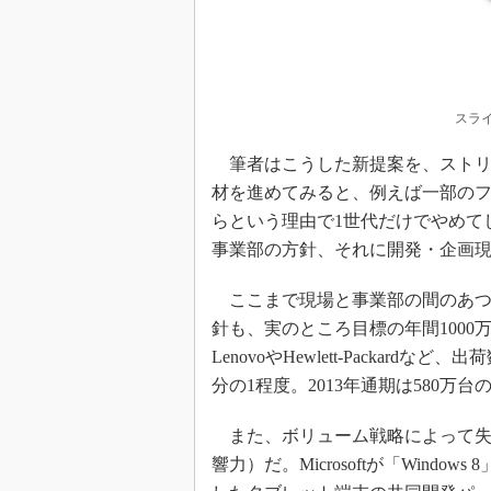
スライ
筆者はこうした新提案を、ストリ
材を進めてみると、例えば一部のファンに
らという理由で1世代だけでやめて
事業部の方針、それに開発・企画
ここまで現場と事業部の間のあつ
針も、実のところ目標の年間1000万
LenovoやHewlett-Packa
分の1程度。2013年通期は580万
また、ボリューム戦略によって失
響力）だ。Microsoftが「Windo