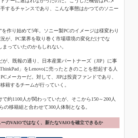
トナーに選ばれなかったのだ。こうした機会はPCメ
入手するチャンスであり、こんな事態はかつてのソニー
。
”を作り始めて5年。ソニー製PCのイメージは様変わり
況が、PC業界を取り巻く市場環境の変化だけでな
てしまっていたのかもしれない。
だが、既報の通り、日本産業パートナーズ（JIP）に事
inkPad」をLenovoに売ったときのことを想起する人
とPCメーカーだ。対して、JIPは投資ファンドであり、
に移籍するチームが行っていく。
約1100人が関わっていたが、そこから150～200人
らの移籍組と合わせて300人体制となる。
ーのVAIOではなく、新たなVAIOを確立できるか