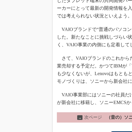
したタブレット端末の共同開発パー
ーカーにとって最新の開発情報を
では考えられない状況といえよう
VAIOブランドで“普通のパソコン
した。新たなことに挑戦しづらい状
く、VAIO事業の内側にも定着し
さて、VAIOブランドのこれから
業売却する予定だ。かつてIBMが「Th
も少なくないが、Lenovoはもとも
モノづくりは、ソニーから新会社
VAIO事業部にはソニーの社員だけで
が新会社に移籍し、ソニーEMCSか
次ページ
（昔の）ソニ
→