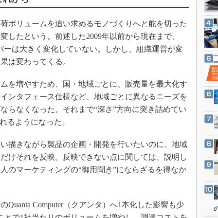
3Dプリンタ
産業オープンネット展
デジタルツインとCAE
荷ボリュームを追い求めるモノづくりへと舵を切った
S＆OP
変したという。前述した2009年以前から現在まで、
ンバーは大きく変化していない。しかし、組織運営が変
インダストリー4.0
結果は変わってくる。
イノベーション
製造業ビッグデータ
ムを増やすため、国・地域ごとに、販売量を最大化す
メイドインジャパン
やインタフェース仕様など、地域ごとに異なるニーズを
ならなくなった。それまで“深さ”方向に突き詰めてい
植物工場
われるようになった。
知財マネジメント
海外生産
い描きながら製品の企画・開発を行いたいのに、地域
グローバル設計・開発
るだけそれを反映。反映できない点に関しては、説明し
人のマーケティングの“御用聞き”にならざるを得なか
制御セキュリティ
新型コロナへの対応
anta Computer（クアンタ）へ1本化した影響も少
ことで1社当たりのボリュームを増やし、調達コストを