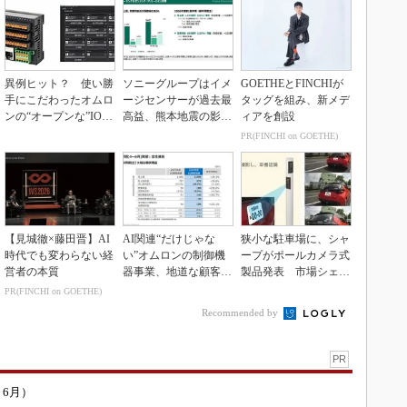
異例ヒット？ 使い勝
ソニーグループはイメ
GOETHEとFINCHIが
手にこだわったオムロ
ージセンサーが過去最
タッグを組み、新メデ
ンの“オープンな”IO-L
高益、熊本地震の影響
ィアを創設
inkマスター
も限定的
PR(FINCHI on GOETHE)
【見城徹×藤田晋】AI
AI関連“だけじゃな
狭小な駐車場に、シャ
時代でも変わらない経
い”オムロンの制御機
ープがポールカメラ式
営者の本質
器事業、地道な顧客基
製品発表 市場シェア
盤強化が結実
10％目指す
PR(FINCHI on GOETHE)
Recommended by
PR
～6月）