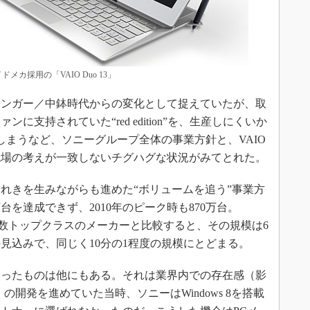
ドメカ採用の「VAIO Duo 13」
ンガー／中鉢時代からの変化として捉えていたが、取
支持されていた“red edition”を、生産しにくいか
しまうなど、ソニーグループ全体の事業方針と、VAIO
現場の考えが一致しないチグハグな状況がみてとれた。
れきを生みながらも進めた“ボリュームを追う”事業方
台を達成できず、2010年のピーク時も870万台。
rdなど、出荷数トップクラスのメーカーと比較すると、その規模は6
台の見込みで、同じく10分の1程度の規模にとどまる。
ったものは他にもある。それは業界内での存在感（影
ws 8」の開発を進めていた当時、ソニーはWindows 8を搭載