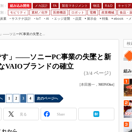
程別：
組み込み開発
メカ設計
製造マネジメント
物流
R＆D
キャリア
FA
業別：
モビリティ
素材／化学
医療機器
ロボット
電機
産業機械
食品・
炭素
サステナ設計
エッジ逆襲
品質
展示会
特集
メ
IoT
AI
ebook
伝承
組み込み開発
CEATEC
読者調査まとめ
編集後記
」――ソニーPC事業の失墜と...
JIMTOF
保全
メカ設計
つながるクルマ
組込み/エッジ コンピューティング
ス
 AI
製造マネジメント
5G
展＆IoT/5Gソリューション展
VR／AR
FA
です」――ソニーPC事業の失墜と新
IIFES
モビリティ
フィールドサービス
VAIOブランドの確立
国際ロボット展
素材／化学
FPGA
組み
（3/4 ページ）
ジャパンモビリティショー
組み込み画像技術
TECHNO-FRONTIER
[本田雅一，
MONOist
]
組み込みモデリング
人テク展
Windows Embedded
へ
1
|
2
|
3
|
4
次のページへ
スマート工場EXPO
車載ソフト開発
EdgeTech+
見る
Share
ISO26262
日本ものづくりワールド
無償設計ツール
AUTOMOTIVE WORLD
これから