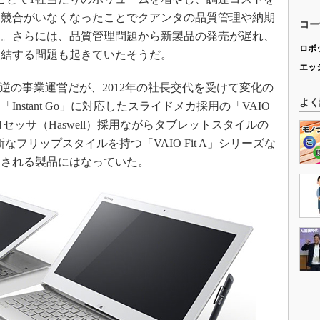
、競合がいなくなったことでクアンタの品質管理や納期
コー
う。さらには、品質管理問題から新製品の発売が遅れ、
ロボ
直結する問題も起きていたそうだ。
エッ
逆の事業運営だが、2012年の社長交代を受けて変化の
よく
Instant Go」に対応したスライドメカ採用の「VAIO
reプロセッサ（Haswell）採用ながらタブレットスタイルの
斬新なフリップスタイルを持つ「VAIO Fit A」シリーズな
目される製品にはなっていた。