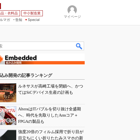
薬品・衣料品
中小製造業
マイページ
ルマガ
告知
Special
込み開発の記事ランキング
ルネサスが高崎工場を閉鎖へ、かつ
てはSiCデバイス生産の計画も
AlteraはITバブルを切り抜け全盛期
へ、時代を先取りしたArmコア＋
FPGAの製品も
強度20倍のフィルム採用で折り目が
目立ちにくい折りたたみスマホの新