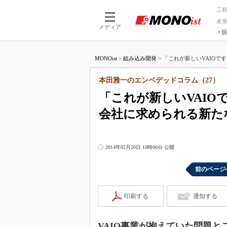
工
産
メディア
脱
つながる技術
AI×技術
MONOist
>
組み込み開発
>
「これが新しいVAIOです
つながる工場
AI×設備
つながるサービ
Physical
本田雅一のエンベデッドコラム（27）
「これが新しいVAIO
会社に求められる新たな
2014年02月20日 10時00分 公開
前のページ
印刷する
通知する
VAIO事業が抱えていた問題と