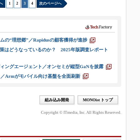
へ
1
|
2
|
3
|
4
次のページへ
ムの“理想郷”／Rapidusの顧客獲得が進捗
策はどうなっているのか？ 2025年版調査レポート
ディングエージェント／オンセミが縦型GaNを披露
ス／Armがモバイル向け基盤を全面刷新
組み込み開発
MONOist トップ
Copyright © ITmedia, Inc. All Rights Reserved.