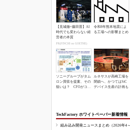
【見城徹×藤田晋】AI
令和8年熊本地震によ
時代でも変わらない経
る工場への影響まとめ
営者の本質
PR(FINCHI on GOETHE)
ソニーグループがタム
ルネサスが高崎工場を
ロン買収を提案、その
閉鎖へ、かつてはSiC
狙いは？ CFOがコメ
デバイス生産の計画も
ント
TechFactory ホワイトペーパー新着情報
組み込み開発ニュースまとめ（2026年4