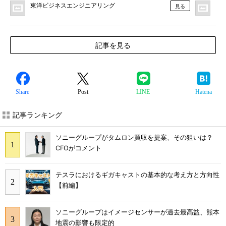
東洋ビジネスエンジニアリング
MO
見る
記事を見る
Share
Post
LINE
Hatena
記事ランキング
ソニーグループがタムロン買収を提案、その狙いは？
CFOがコメント
テスラにおけるギガキャストの基本的な考え方と方向性
【前編】
ソニーグループはイメージセンサーが過去最高益、熊本
地震の影響も限定的