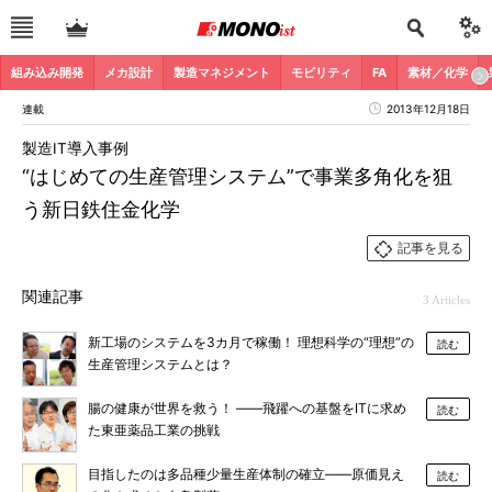
組み込み開発
メカ設計
製造マネジメント
モビリティ
FA
素材／化学
連載
2013年12月18日
製造IT導入事例
“はじめての生産管理システム”で事業多角化を狙
う新日鉄住金化学
記事を見る
関連記事
3 Articles
新工場のシステムを3カ月で稼働！ 理想科学の“理想”の
読む
生産管理システムとは？
腸の健康が世界を救う！ ――飛躍への基盤をITに求め
読む
た東亜薬品工業の挑戦
目指したのは多品種少量生産体制の確立――原価見え
読む