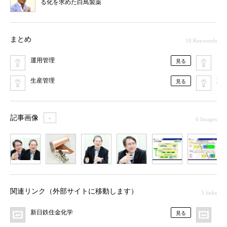
る化を求めた白鳥製薬
まとめ
10 Keywords
運用管理
IT
見る
生産管理
東
見る
記事画像
＋
6 Images
1
2
3
4
5
6
関連リンク（外部サイトに移動します）
5 links
新日鉄住金化学
キ
見る