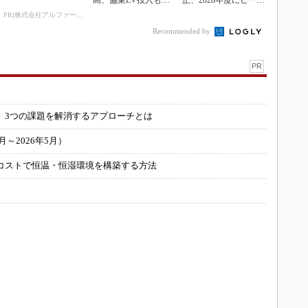
高、協業EV投入も通
正、2028年度にピーク
期達成予想
利益計画
PR(株式会社アルファーテクノ)
Recommended by
PR
」
 3つの課題を解消するアプローチとは
～2026年5月）
コストで恒温・恒湿環境を構築する方法