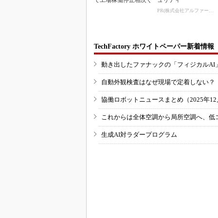
で工場稼働停止相次ぐ
ュリティ
PR(株式会社アルファーテクノ)
TechFactory ホワイトペーパー新着情報
動き出したファナックの「フィジカルAI
自動外観検査はなぜ現場で定着しない？
協働ロボットニュースまとめ（2025年12月
これからは全体空調から局所空調へ、低
生成AI対ラダープログラム