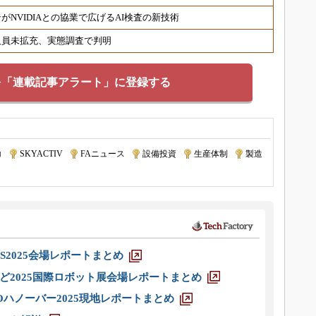
NVIDIAとの協業で広げるAI検査の新技術
人員未拡充、実態調査で判明
を「連載記事アラート」に登録する
コ
|
SKYACTIV
|
FAニュース
|
設備投資
|
生産体制
|
製造
S2025会場レポートまとめ
ど2025国際ロボット展会場レポートまとめ
ハノーバー2025現地レポートまとめ