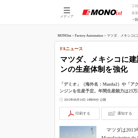
工
産
メディア
脱
つながる技術
AI×技術
MONOist
>
Factory Automation
>
マツダ、メキシコに建設
つながる工場
AI×設備
つながるサービ
Physical
FAニュース
マツダ、メキシコに建設
ンの生産体制を強化
「デミオ」（海外名：Mazda2）や「アク
ンジンを生産予定。年間生産能力は23万基
2013年08月14日 14時00分 公開
印刷する
通知する
マツダは2013年
Manufacturin