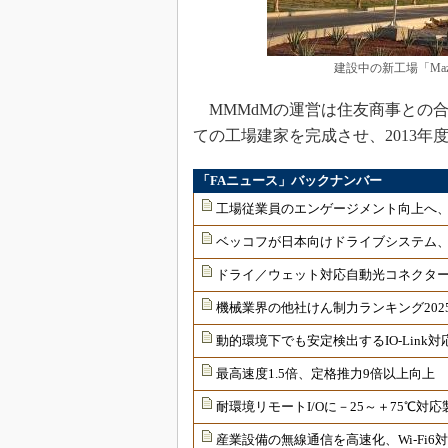
建設中の新工場「Mazda Moto
MMMdMの運営は住友商事との合
ての工場建家を完成させ、2013年
「FAニュース」バックナンバー
工場従業員のエンゲージメント向上へ
ベッコフが日本向けドライブシステム
ドライ／ウェット対応自動光コネクター
機械業界の他社けん制力ランキング202
動的環境下でも安定検出するIO-Link
最高速度1.5倍、定格推力9倍以上向上
耐環境リモートI/Oに－25～＋75℃
産業設備の無線通信を高速化、Wi-Fi