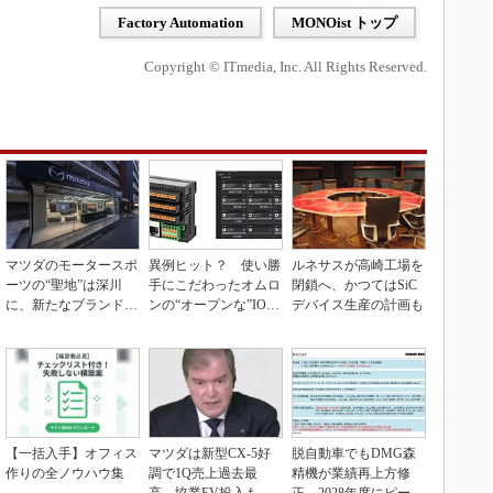
Factory Automation
MONOist トップ
Copyright © ITmedia, Inc. All Rights Reserved.
マツダのモータースポ
異例ヒット？ 使い勝
ルネサスが高崎工場を
ーツの“聖地”は深川
手にこだわったオムロ
閉鎖へ、かつてはSiC
に、新たなブランド体
ンの“オープンな”IO-L
デバイス生産の計画も
験拠点を開設
inkマスター
【一括入手】オフィス
マツダは新型CX-5好
脱自動車でもDMG森
作りの全ノウハウ集
調で1Q売上過去最
精機が業績再上方修