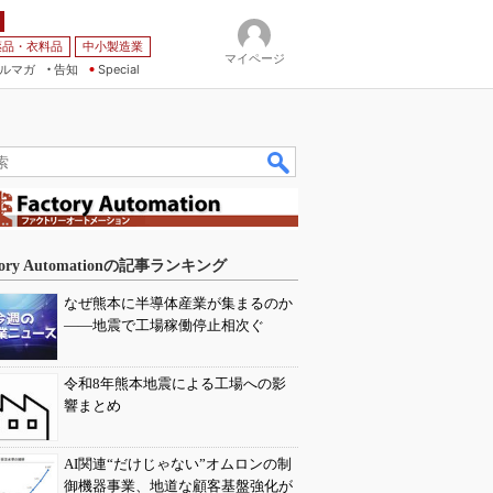
薬品・衣料品
中小製造業
マイページ
ルマガ
告知
Special
tory Automationの記事ランキング
なぜ熊本に半導体産業が集まるのか
――地震で工場稼働停止相次ぐ
令和8年熊本地震による工場への影
響まとめ
AI関連“だけじゃない”オムロンの制
御機器事業、地道な顧客基盤強化が