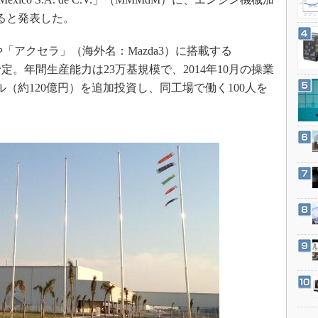
3Dプリンタ
産業オープンネット展
ると発表した。
デジタルツインとCAE
S＆OP
や「アクセラ」（海外名：Mazda3）に搭載する
予定。年間生産能力は23万基規模で、2014年10月の操業
インダストリー4.0
ル（約120億円）を追加投資し、同工場で働く100人を
イノベーション
製造業ビッグデータ
メイドインジャパン
植物工場
知財マネジメント
海外生産
グローバル設計・開発
制御セキュリティ
新型コロナへの対応