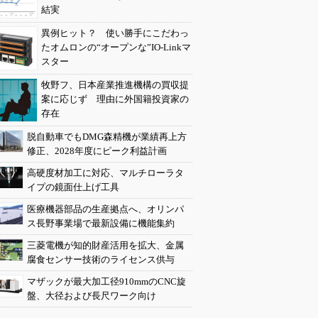
結実
異例ヒット？ 使い勝手にこだわっ
たオムロンの“オープンな”IO-Linkマ
スター
牧野フ、日本産業推進機構の買収提
案に応じず 理由に外国籍投資家の
存在
脱自動車でもDMG森精機が業績再上方
修正、2028年度にピーク利益計画
高硬度材加工に対応、マルチローラタ
イプの鏡面仕上げ工具
医療機器部品の生産拠点へ、オリンパ
ス長野事業場で最新設備に機能集約
三菱電機が知的財産活用を拡大、金属
腐食センサー技術のライセンス供与
マザックが最大加工径910mmのCNC旋
盤、大径および長尺ワーク向け