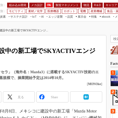
程別：
組み込み開発
メカ設計
製造マネジメント
物流
R＆D
キャリア
FA
業別：
モビリティ
素材／化学
医療機器
ロボット
電機
産業機械
食品・
炭素
サステナ設計
エッジ逆襲
品質
展示会
特集
メ
IoT
AI
ebook
伝承
組み込み開発
CEATEC
読者調査まとめ
編集後記
中の新工場でSKYACTIVエンジ...
JIMTOF
保全
メカ設計
つながるクルマ
組込み/エッジ コンピューティング
ス
 AI
製造マネジメント
5G
展＆IoT/5Gソリューション展
VR／AR
FA
中の新工場でSKYACTIVエンジ
IIFES
モビリティ
フィールドサービス
国際ロボット展
素材／化学
FPGA
Fac
ジャパンモビリティショー
組み込み画像技術
セラ」（海外名：Mazda3）に搭載するSKYACTIV技術のエ
TECHNO-FRONTIER
規模で、操業開始予定は2014年10月。
組み込みモデリング
人テク展
[
MONOist
]
Windows Embedded
スマート工場EXPO
車載ソフト開発
見る
Share
EdgeTech+
ISO26262
日本ものづくりワールド
8月8日、メキシコに建設中の新工場「Mazda Motor
無償設計ツール
AUTOMOTIVE WORLD
g de Mexico S.A. de C.V.」（MMMdM）に、エンジン機械加