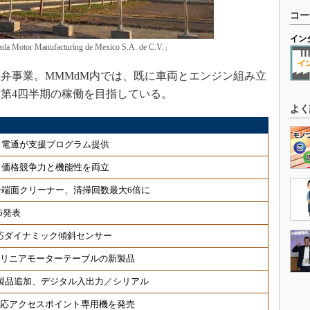
コー
イン
r Manufacturing de Mexico S.A. de C.V.」
弁事業。MMMdM内では、既に車両とエンジン組み立
度第4四半期の稼働を目指している。
よく
、電通が支援プログラム提供
、価格競争力と機能性を両立
端面クリーナー、清掃回数最大6倍に
5発表
対応ダイナミック傾斜センサー
 リニアモーターテーブルの新製品
対応製品追加、デジタル入出力／シリアル
6対応アクセスポイント専用機を発売