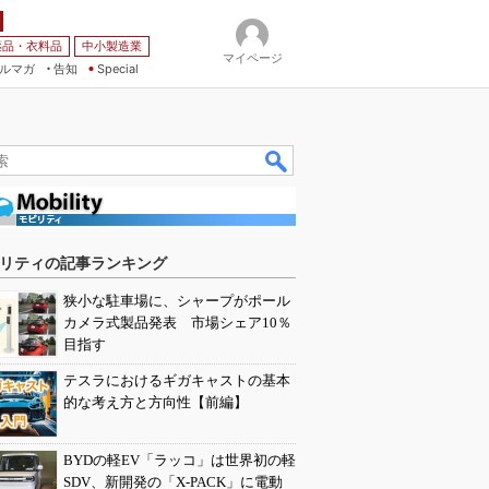
薬品・衣料品
中小製造業
マイページ
ルマガ
告知
Special
リティの記事ランキング
狭小な駐車場に、シャープがポール
カメラ式製品発表 市場シェア10％
目指す
テスラにおけるギガキャストの基本
的な考え方と方向性【前編】
BYDの軽EV「ラッコ」は世界初の軽
SDV、新開発の「X-PACK」に電動