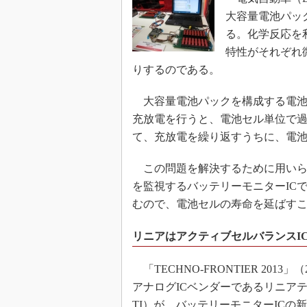
大容量電池パッ
る。化学反応を
特性がそれぞれ
りするのである。
大容量電池パックを構成する電池
充放電を行うと、電池セル単位で
て、充放電を繰り返すうちに、電
この問題を解決するために用いら
を監視するバッテリーモニターIC
むので、電池セルの寿命を延ばす
リニアはアクティブセルバランスI
「TECHNO-FRONTIER 201
アナログICベンダーであるリニア
TI）が、バッテリーモニターICの