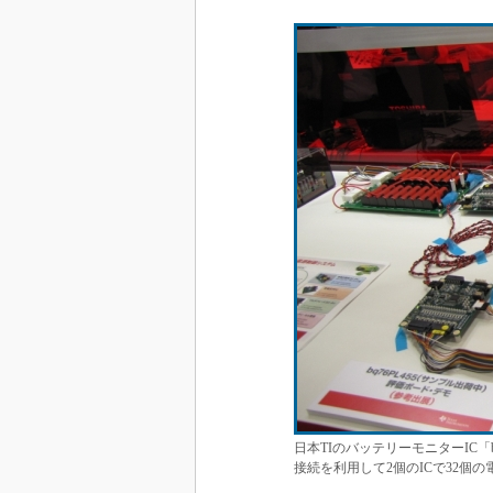
日本TIのバッテリーモニターIC「
接続を利用して2個のICで32個