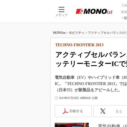
工
産
メディア
脱
つながる技術
AI×技術
MONOist
>
モビリティ
>
アクティブセルバランスのリニ
つながる工場
AI×設備
つながるサービ
Physical
TECHNO-FRONTIER 2013
アクティブセルバランス
ッテリーモニターICで
電気自動車（EV）やハイブリッド車（
IC。「TECHNO-FRONTIER 2
（日本TI）が新製品をアピールした。
2013年07月26日 16時00分 公開
印刷する
見る
電気自動車（E