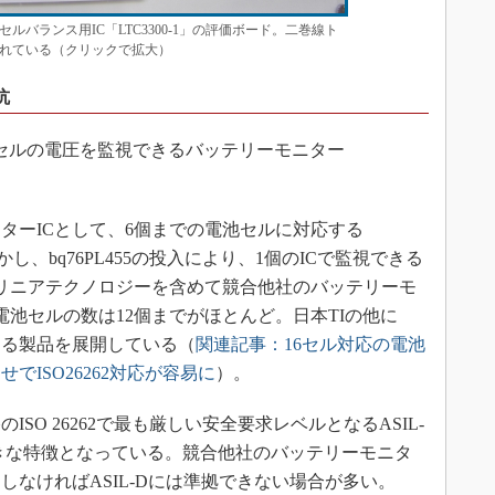
バランス用IC「LTC3300-1」の評価ボード。二巻線ト
れている（クリックで拡大）
抗
池セルの電圧を監視できるバッテリーモニター
ーICとして、6個までの電池セルに対応する
しかし、bq76PL455の投入により、1個のICで監視できる
リニアテクノロジーを含めて競合他社のバッテリーモ
る電池セルの数は12個までがほとんど。日本TIの他に
する製品を展開している（
関連記事：16セル対応の電池
でISO26262対応が容易に
）。
O 26262で最も厳しい安全要求レベルとなるASIL-
大きな特徴となっている。競合他社のバッテリーモニタ
しなければASIL-Dには準拠できない場合が多い。