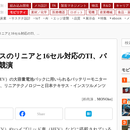
程別：
組み込み開発
メカ設計
製造マネジメント
物流
R＆D
キャリア
FA
業別：
モビリティ
素材／化学
医療機器
ロボット
電機
産業機械
食品・
炭素
サステナ設計
エッジ逆襲
品質
展示会
特集
メ
IoT
AI
ebook
伝承
組み込み開発
CEATEC
読者調査まとめ
編集後記
アと16セル対応のTI、...
JIMTOF
保全
メカ設計
つながるクルマ
組込み/エッジ コンピューティング
ス
 AI
製造マネジメント
5G
展＆IoT/5Gソリューション展
VR／AR
FA
のリニアと16セル対応のTI、バ
IIFES
モビリティ
フィールドサービス
競演
国際ロボット展
素材／化学
FPGA
モビ
ジャパンモビリティショー
組み込み画像技術
HEV）の大容量電池パックに用いられるバッテリーモニター
TECHNO-FRONTIER
013」では、リニアテクノロジーと日本テキサス・インスツルメンツ
組み込みモデリング
人テク展
Windows Embedded
[朴尚洙，
MONOist
]
スマート工場EXPO
車載ソフト開発
EdgeTech+
Share
ISO26262
日本ものづくりワールド
無償設計ツール
AUTOMOTIVE WORLD
V）やハイブリッド車（HEV）などに搭載されている