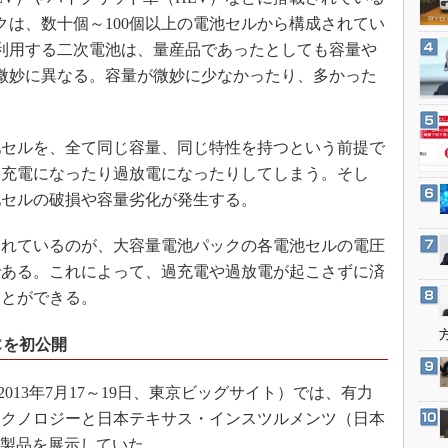
3Dプリンタ
産業オープンネット展
クは、数十個～100個以上の電池セルから構成されてい
デジタルツインとCAE
利用する二次電池は、量産品であったとしても容量や
S＆OP
微妙に異なる。容量が微妙に少なかったり、多かった
インダストリー4.0
イノベーション
セルを、全て同じ容量、同じ特性を持つという前提で
製造業ビッグデータ
過充電になったり過放電になったりしてしまう。そし
メイドインジャパン
池セルの破損や容量劣化が発生する。
植物工場
れているのが、大容量電池パックの各電池セルの電圧
知財マネジメント
である。これによって、過充電や過放電が起こさずに済
海外生産
ことができる。
グローバル設計・開発
Cを初公開
制御セキュリティ
新型コロナへの対応
3」（2013年7月17～19日、東京ビッグサイト）では、有力
テクノロジーと日本テキサス・インスツルメンツ（日本
新製品を展示していた。