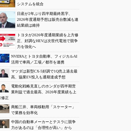
システムを統合
日産が2年ぶり四半期最終黒字、
2026年度通期予想は販売台数減も連
結業績は維持
トヨタが2026年度通期業績を上方修
正、好調なHEVは次世代電池で競争
力を強化へ
NVIDIAとトヨタ自動車、フィジカルAI
活用で車両／工場／都市を連携
マツダは新型CX-5好調で1Q売上過去最
高、協業EV投入も通期達成予想
電動化戦略見直しのホンダが四半期営
業利益で過去最高、2026年度業績も上
方修正
商船三井、車両移動用「スケーター」
で業務を効率化
中国の自動車メーカーとテスラに競争
力があるのは「合理性が高い」から