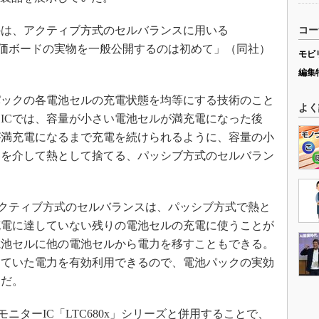
は、アクティブ方式のセルバランスに用いる
コー
ICや評価ボードの実物を一般公開するのは初めて」（同社）
モビ
編集
ックの各電池セルの充電状態を均等にする技術のこと
よく
ICでは、容量が小さい電池セルが満充電になった後
が満充電になるまで充電を続けられるように、容量の小
器を介して熱として捨てる、パッシブ方式のセルバラン
るアクティブ方式のセルバランスは、パッシブ方式で熱と
充電に達していない残りの電池セルの充電に使うことが
電池セルに他の電池セルから電力を移すこともできる。
っていた電力を有効利用できるので、電池パックの実効
けだ。
ーモニターIC「LTC680x」シリーズと併用することで、