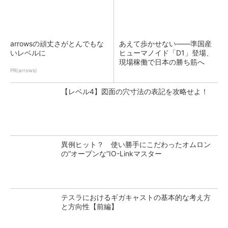
arrowsの頑丈さがとんでもな
あえて歩かせない――準国産
いレベルに
ヒューマノイド「D1」登場、
現場稼働で日本の勝ち筋へ
PR(arrows)
【レベル4】図面の穴寸法の表記を攻略せよ！
異例ヒット？ 使い勝手にこだわったオムロン
の“オープンな”IO-Linkマスター
テスラにおけるギガキャストの基本的な考え方
と方向性【前編】