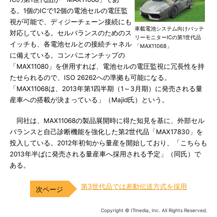
る。1個のICで12個の電池セルの電圧監
視が可能で、ディジーチェーン接続にも
車載電池システム向けバッテ
対応している。セルバランスのためのス
リーモニターICの第1世代品
イッチも、各電池セルとの接続チャネル
「MAX11068」
に備えている。コンパニオンチップの
「MAX11080」を併用すれば、電池セルの電圧監視に冗長性を持
たせられるので、ISO 26262への準拠も可能になる。
「MAX11068は、2013年第1四半期（1～3月期）に発売される量
産車への搭載が決まっている」（Majid氏）という。
同社は、MAX11068の製品展開時に得た知見を基に、外部セル
バランスと自己診断機能を強化した第2世代品「MAX17830」を
投入している。2012年初旬から量産を開始しており、「こちらも
2013年半ばに発売される量産車へ採用される予定」（同氏）で
ある。
第3世代品では差動伝送方式を採用
Copyright © ITmedia, Inc. All Rights Reserved.