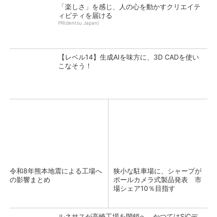
「楽しさ」を感じ、人の心を動かすクリエイテ
ィビティを届ける
PR(dentsu Japan)
【レベル14】生成AIを味方に、3D CADを使い
こなそう！
令和8年熊本地震による工場へ
狭小な駐車場に、シャープが
の影響まとめ
ポールカメラ式製品発表 市
場シェア10％目指す
ルネサスが高崎工場を閉鎖へ、かつてはSiCデ