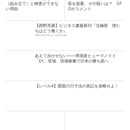
（組み立て）と検査ができな
収を提案、その狙いは？ CF
い理由
Oがコメント
【西野亮廣】ビジネス書最新刊『北極星 僕た
ちはどう働くか』
PR(FINCHI on GOETHE)
あえて歩かせない――準国産ヒューマノイド
「D1」登場、現場稼働で日本の勝ち筋へ
【レベル4】図面の穴寸法の表記を攻略せよ！