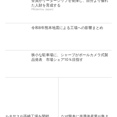
全員がリーダーシップを発揮し、自分より優れ
た人財を育成する
PR(dentsu Japan)
令和8年熊本地震による工場への影響まとめ
狭小な駐車場に、シャープがポールカメラ式製
品発表 市場シェア10％目指す
ルネサスが高崎工場を閉鎖
なぜ熊本に半導体産業が集ま