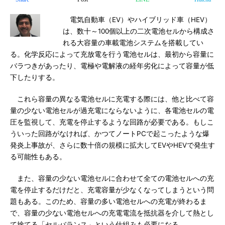
電気自動車（EV）やハイブリッド車（HEV）
は、数十～100個以上の二次電池セルから構成さ
れる大容量の車載電池システムを搭載してい
る。化学反応によって充放電を行う電池セルは、最初から容量に
バラつきがあったり、電極や電解液の経年劣化によって容量が低
下したりする。
これら容量の異なる電池セルに充電する際には、他と比べて容
量の少ない電池セルが過充電にならないように、各電池セルの電
圧を監視して、充電を停止するような回路が必要である。もしこ
ういった回路がなければ、かつてノートPCで起こったような爆
発炎上事故が、さらに数十倍の規模に拡大してEVやHEVで発生す
る可能性もある。
また、容量の少ない電池セルに合わせて全ての電池セルへの充
電を停止するだけだと、充電容量が少なくなってしまうという問
題もある。このため、容量の多い電池セルへの充電が終わるま
で、容量の少ない電池セルへの充電電流を抵抗器を介して熱とし
て捨てる「セルバランス」という仕組みも必要になる。