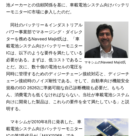
池メーカーとの信頼関係を基に、車載電池システム向けバッテリ
ーモニターIC市場に参入したのだ。
同社のバッテリー＆インダストリアル
パワー事業部でマネージング・ダイレク
ターを務めるNaveed Majid氏は、「車
載電池システム向けバッテリーモニター
ICは、以下のような要件を満たしている
必要がある。まずは、低コストであるこ
マキシムのNaveed Majid氏
とだ。次に、数十個の電池セルの電圧を
同時に管理するためのディジーチェーン接続対応と、ディジーチ
ェーン接続時のノイズ耐性である。そして、自動車向け機能安全
規格のISO 26262に準拠可能な自己診断機能も必要だ。もちろ
ん、消費電力も低くなければならない。当社が車載電池システム
向けに開発した製品は、これらの要件を全て満たしている」と説
明する。
マキシムが2010年8月に発表した、車
載電池システム向けバッテリーモニター
ICの第1世代品が「MAX11068」であ