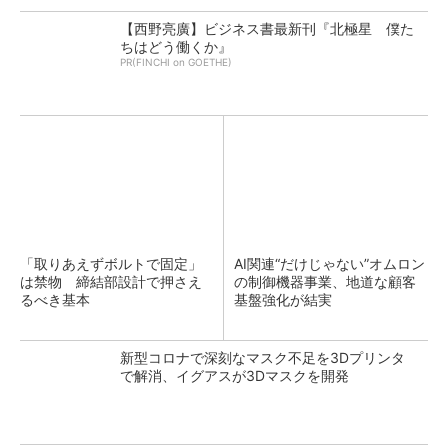
【西野亮廣】ビジネス書最新刊『北極星 僕た
ちはどう働くか』
PR(FINCHI on GOETHE)
「取りあえずボルトで固定」
AI関連“だけじゃない”オムロン
は禁物 締結部設計で押さえ
の制御機器事業、地道な顧客
るべき基本
基盤強化が結実
新型コロナで深刻なマスク不足を3Dプリンタ
で解消、イグアスが3Dマスクを開発