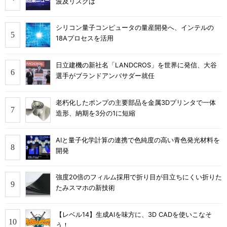
波及リスクは
シリコン量子コンピュータの量産開発へ、インテルの
18Aプロセスを活用
日立建機の新社名「LANDCROS」を世界に発信、大谷
選手がブランドアンバサダー就任
老朽化したポンプの主要部品を金属3Dプリンタで一体
造形、納期を3分の1に短縮
AIと量子化学計算の連携で色純度の高い青色発光材料を
開発
強度20倍のフィルム採用で折り目が目立ちにくい折りた
たみスマホの新技術
【レベル14】生成AIを味方に、3D CADを使いこなそ
う！