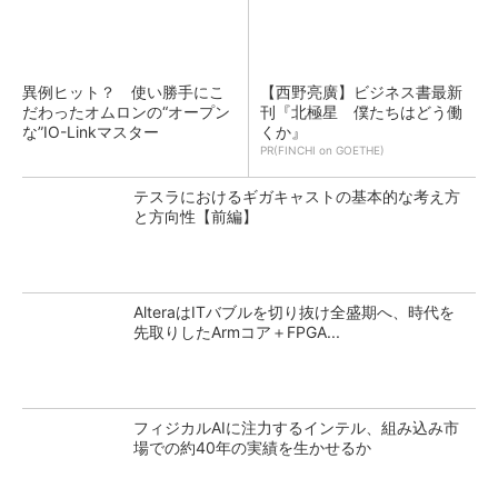
異例ヒット？ 使い勝手にこ
【西野亮廣】ビジネス書最新
だわったオムロンの“オープン
刊『北極星 僕たちはどう働
な”IO-Linkマスター
くか』
PR(FINCHI on GOETHE)
テスラにおけるギガキャストの基本的な考え方
と方向性【前編】
AlteraはITバブルを切り抜け全盛期へ、時代を
先取りしたArmコア＋FPGA...
フィジカルAIに注力するインテル、組み込み市
場での約40年の実績を生かせるか