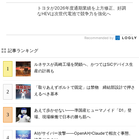
トヨタが2026年度通期業績を上方修正、好調
なHEVは次世代電池で競争力を強化へ
Recommended by
記事ランキング
ルネサスが高崎工場を閉鎖へ、かつてはSiCデバイス生
産の計画も
「取りあえずボルトで固定」は禁物 締結部設計で押さ
えるべき基本
あえて歩かせない――準国産ヒューマノイド「D1」登
場、現場稼働で日本の勝ち筋へ
AIがサイバー攻撃――OpenAIやClaudeで相次ぐ事態、