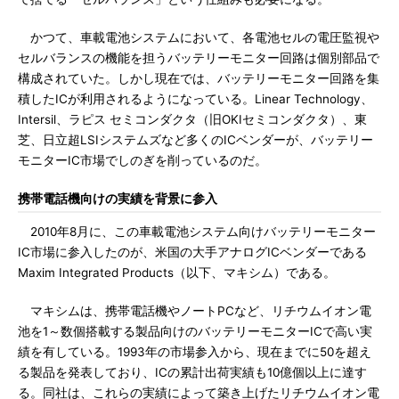
かつて、車載電池システムにおいて、各電池セルの電圧監視や
セルバランスの機能を担うバッテリーモニター回路は個別部品で
構成されていた。しかし現在では、バッテリーモニター回路を集
積したICが利用されるようになっている。Linear Technology、
Intersil、ラピス セミコンダクタ（旧OKIセミコンダクタ）、東
芝、日立超LSIシステムズなど多くのICベンダーが、バッテリー
モニターIC市場でしのぎを削っているのだ。
携帯電話機向けの実績を背景に参入
2010年8月に、この車載電池システム向けバッテリーモニター
IC市場に参入したのが、米国の大手アナログICベンダーである
Maxim Integrated Products（以下、マキシム）である。
マキシムは、携帯電話機やノートPCなど、リチウムイオン電
池を1～数個搭載する製品向けのバッテリーモニターICで高い実
績を有している。1993年の市場参入から、現在までに50を超え
る製品を発表しており、ICの累計出荷実績も10億個以上に達す
る。同社は、これらの実績によって築き上げたリチウムイオン電