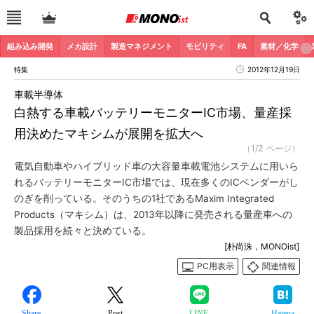
組み込み開発
メカ設計
製造マネジメント
モビリティ
FA
素材／化学
特集
2012年12月19日
車載半導体
白熱する車載バッテリーモニターIC市場、量産採
用決めたマキシムが展開を拡大へ
（1/2 ページ）
電気自動車やハイブリッド車の大容量車載電池システムに用いら
れるバッテリーモニターIC市場では、現在多くのICベンダーがし
のぎを削っている。そのうちの1社であるMaxim Integrated
Products（マキシム）は、2013年以降に発売される量産車への
製品採用を続々と決めている。
[朴尚洙，MONOist]
PC用表示
関連情報
Share
Post
LINE
Hatena