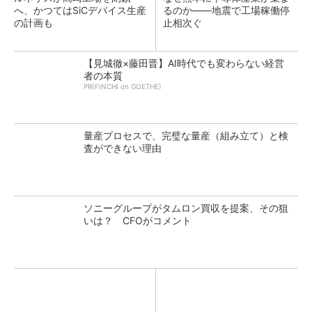
へ、かつてはSiCデバイス生産
るのか――地震で工場稼働停
の計画も
止相次ぐ
【見城徹×藤田晋】AI時代でも変わらない経営
者の本質
PR(FINCHI on GOETHE)
量産プロセスで、完璧な量産（組み立て）と検
査ができない理由
ソニーグループがタムロン買収を提案、その狙
いは？ CFOがコメント