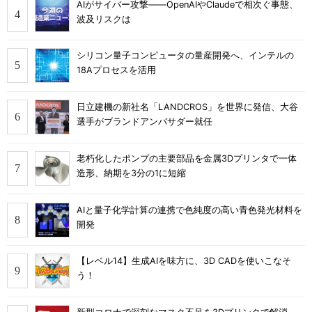
AIがサイバー攻撃――OpenAIやClaudeで相次ぐ事態、
波及リスクは
シリコン量子コンピュータの量産開発へ、インテルの
18Aプロセスを活用
日立建機の新社名「LANDCROS」を世界に発信、大谷
選手がブランドアンバサダー就任
老朽化したポンプの主要部品を金属3Dプリンタで一体
造形、納期を3分の1に短縮
AIと量子化学計算の連携で色純度の高い青色発光材料を
開発
【レベル14】生成AIを味方に、3D CADを使いこなそ
う！