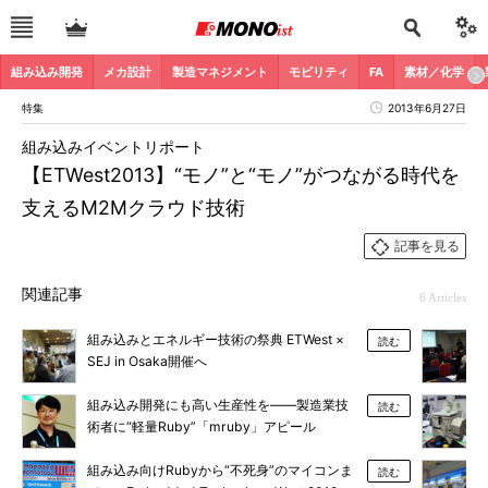
組み込み開発
メカ設計
製造マネジメント
モビリティ
FA
素材／化学
特集
2013年6月27日
組み込みイベントリポート
【ETWest2013】“モノ”と“モノ”がつながる時代を
支えるM2Mクラウド技術
記事を見る
関連記事
6 Articles
組み込みとエネルギー技術の祭典 ETWest ×
読む
SEJ in Osaka開催へ
組み込み開発にも高い生産性を――製造業技
読む
術者に“軽量Ruby”「mruby」アピール
組み込み向けRubyから“不死身”のマイコンま
読む