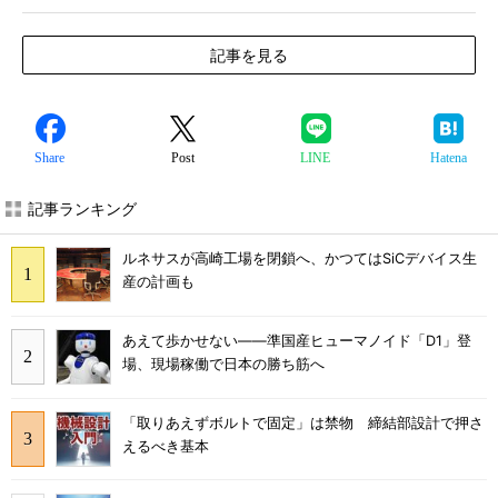
記事を見る
Share
Post
LINE
Hatena
記事ランキング
ルネサスが高崎工場を閉鎖へ、かつてはSiCデバイス生
産の計画も
あえて歩かせない――準国産ヒューマノイド「D1」登
場、現場稼働で日本の勝ち筋へ
「取りあえずボルトで固定」は禁物 締結部設計で押さ
えるべき基本