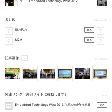
で――Embedded Technology West 2012
まとめ
7 Keywords
組み込み
Em
見る
M2M
電
見る
記事画像
＋
16 Images
1
2
3
4
5
6
7
関連リンク（外部サイトに移動します）
1 links
Embedded Technology West 2013 / 組込み総合技術展
見る