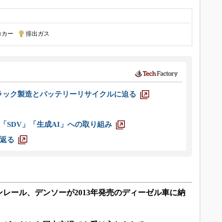
コカー
|
排出ガス
ラック製造とバッテリーリサイクルに迫る
「SDV」「生成AI」への取り組み
返る
レール、デンソーが2013年発売のディーゼル車に納