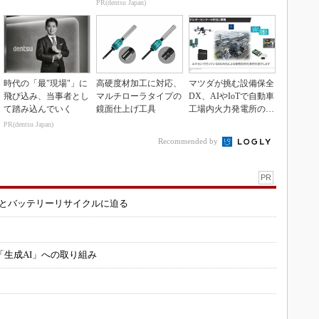
PR(dentsu Japan)
時代の「最"現場"」に
高硬度材加工に対応、
マツダが挑む設備保全
飛び込み、当事者とし
マルチローラタイプの
DX、AIやIoTで自動車
て踏み込んでいく
鏡面仕上げ工具
工場内火力発電所の現
地点検ゼロへ
PR(dentsu Japan)
Recommended by
PR
造とバッテリーリサイクルに迫る
「生成AI」への取り組み