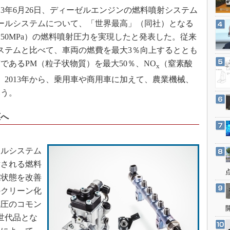
3Dプリンタ
3年6月26日、ディーゼルエンジンの燃料噴射システム
産業オープンネット展
デジタルツインとCAE
ールシステムについて、「世界最高」（同社）となる
S＆OP
（250MPa）の燃料噴射圧力を実現したと発表した。従来
システムと比べて、車両の燃費を最大3％向上するととも
インダストリー4.0
であるPM（粒子状物質）を最大50％、NO
（窒素酸
x
イノベーション
。2013年から、乗用車や商用車に加えて、農業機械、
製造業ビッグデータ
いう。
メイドインジャパン
植物工場
圧へ
知財マネジメント
海外生産
ルシステム
グローバル設計・開発
射される燃料
焼状態を改善
制御セキュリティ
のクリーン化
新型コロナへの対応
気圧のコモン
世代品とな