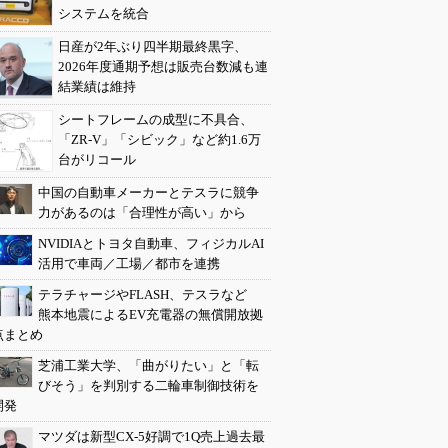
システムを統合
日産が2年ぶり四半期最終黒字、
2026年度通期予想は販売台数減も連
結業績は維持
シートフレームの成型に不具合、
「ZR-V」「シビック」など約1.6万
台がリコール
中国の自動車メーカーとテスラに競争
力があるのは「合理性が高い」から
NVIDIAとトヨタ自動車、フィジカルAI
活用で車両／工場／都市を連携
テラチャージやFLASH、テスラなど
熊本地震によるEV充電器の無償開放拠
点まとめ
芝浦工業大学、「曲がりたい」と「転
びそう」を判別する二輪車制御技術を
開発
マツダは新型CX-5好調で1Q売上過去最