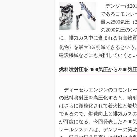
デンソーは201
であるコモンレ
最大2500気圧
の2000気圧の
に、排気ガス中に含まれる有害物質
化物）を最大8％削減できるという
建設機械などにも展開していくと
燃料噴射圧を2000気圧から2500気
ディーゼルエンジンのコモンレー
の燃料噴射圧を高圧化すると、噴
はさらに微粒化されて着火性と燃
できるので、燃費向上と排気ガス
が可能になる。今回発表した2500
レールシステムは、デンソーの第4