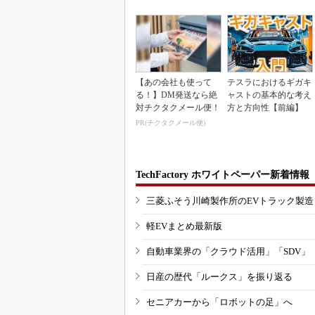
【あの会社も使って
テスラにおけるギガキ
る！】DM発送なら絶
ャストの基本的な考え
対チクタクメール便！
方と方向性【前編】
PR(チクタクメール便)
TechFactory ホワイトペーパー新着情報
三菱ふそう川崎製作所のEVトラック製
軽EVまとめ最新版
自動車業界の「クラウド活用」「SDV」
日産の歴代「ルークス」を振り返る
セニアカーから「ロボットの足」へ