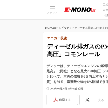
工
産
メディア
脱
つながる技術
AI×技術
MONOist
>
モビリティ
>
ディーゼル排ガスのPMを50
つながる工場
AI×設備
つながるサービ
Physical
エコカー技術
ディーゼル排ガスのP
高圧」コモンレール
デンソーは、ディーゼルエンジンの燃料
最高」（同社）となる最大2500気圧（
と比べて、車両の燃費を3％向上すると
質）を50％、窒素酸化物を8％削減でき
2013年06月26日 13時00分 公開
印刷する
見る