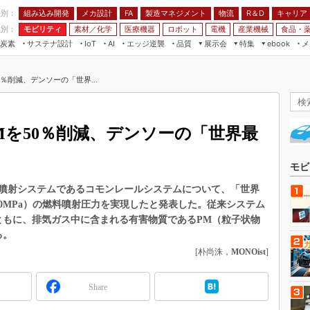
程別：
組み込み開発
メカ設計
製造マネジメント
物流
R＆D
キャリア
FA
業別：
モビリティ
素材／化学
医療機器
ロボット
電機
産業機械
食品・
炭素
サステナ設計
エッジ逆襲
品質
展示会
特集
メ
IoT
AI
ebook
伝承
組み込み開発
CEATEC
読者調査まとめ
編集後記
％削減、デンソーの「世界...
JIMTOF
保全
メカ設計
つながるクルマ
組込み/エッジ コンピューティング
ス
 AI
製造マネジメント
5G
展＆IoT/5Gソリューション展
VR／AR
FA
Mを50％削減、デンソーの「世界最
IIFES
モビリティ
フィールドサービス
国際ロボット展
素材／化学
FPGA
モビ
ジャパンモビリティショー
組み込み画像技術
噴射システムであるコモンレールシステムについて、「世界
TECHNO-FRONTIER
250MPa）の燃料噴射圧力を実現したと発表した。従来システム
組み込みモデリング
人テク展
ともに、排気ガス中に含まれる有害物質であるPM（粒子状物
Windows Embedded
る。
スマート工場EXPO
車載ソフト開発
[朴尚洙，
MONOist
]
EdgeTech+
ISO26262
日本ものづくりワールド
Share
無償設計ツール
AUTOMOTIVE WORLD