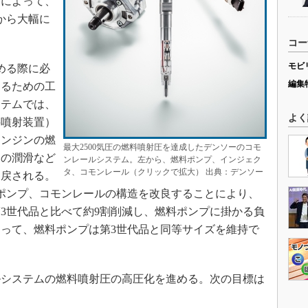
良によって、
圧から大幅に
コー
モビ
める際に必
編集
えるための工
ステムでは、
よく
料噴射装置）
エンジンの燃
最大2500気圧の燃料噴射圧を達成したデンソーのコモ
品の潤滑など
ンレールシステム。左から、燃料ポンプ、インジェク
タ、コモンレール（クリックで拡大） 出典：デンソー
に戻される。
ポンプ、コモンレールの構造を改良することにより、
3世代品と比べて約9割削減し、燃料ポンプに掛かる負
って、燃料ポンプは第3世代品と同等サイズを維持で
システムの燃料噴射圧の高圧化を進める。次の目標は