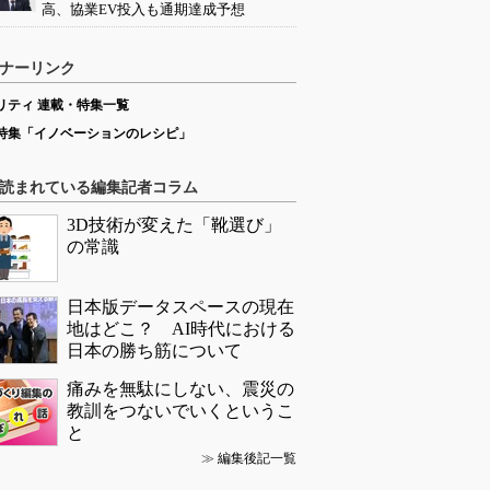
高、協業EV投入も通期達成予想
ナーリンク
リティ 連載・特集一覧
特集「イノベーションのレシピ」
読まれている編集記者コラム
3D技術が変えた「靴選び」
の常識
日本版データスペースの現在
地はどこ？ AI時代における
日本の勝ち筋について
痛みを無駄にしない、震災の
教訓をつないでいくというこ
と
≫
編集後記一覧