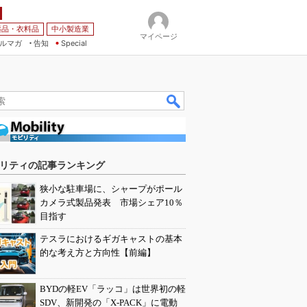
薬品・衣料品
中小製造業
マイページ
ルマガ
告知
Special
リティの記事ランキング
狭小な駐車場に、シャープがポール
カメラ式製品発表 市場シェア10％
目指す
テスラにおけるギガキャストの基本
的な考え方と方向性【前編】
BYDの軽EV「ラッコ」は世界初の軽
SDV、新開発の「X-PACK」に電動