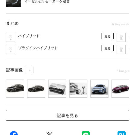
ィーゼルと3モーターを融合
まとめ
6 Keywords
ハイブリッド
ハ
見る
プラグインハイブリッド
本
見る
記事画像
＋
7 Images
1
2
3
4
5
6
7
記事を見る