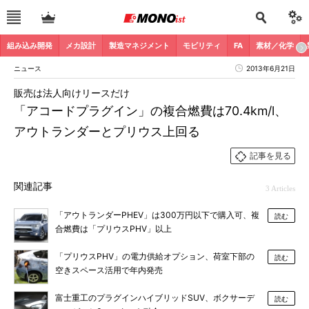
組み込み開発
メカ設計
製造マネジメント
モビリティ
FA
素材／化学
ニュース
2013年6月21日
販売は法人向けリースだけ
「アコードプラグイン」の複合燃費は70.4km/l、
アウトランダーとプリウス上回る
記事を見る
関連記事
3 Articles
「アウトランダーPHEV」は300万円以下で購入可、複
読む
合燃費は「プリウスPHV」以上
「プリウスPHV」の電力供給オプション、荷室下部の
読む
空きスペース活用で年内発売
富士重工のプラグインハイブリッドSUV、ボクサーデ
読む