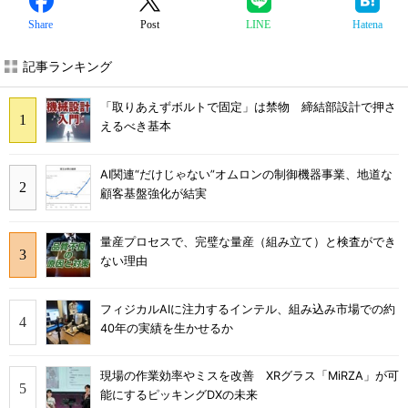
Share
Post
LINE
Hatena
記事ランキング
「取りあえずボルトで固定」は禁物 締結部設計で押さ
えるべき基本
AI関連“だけじゃない”オムロンの制御機器事業、地道な
顧客基盤強化が結実
量産プロセスで、完璧な量産（組み立て）と検査ができ
ない理由
フィジカルAIに注力するインテル、組み込み市場での約
40年の実績を生かせるか
現場の作業効率やミスを改善 XRグラス「MiRZA」が可
能にするピッキングDXの未来