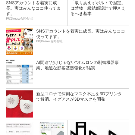
SNSアカウントを着実に成
「取りあえずボルトで固定」
長。実はみんなココ使ってま
は禁物 締結部設計で押さえ
す。
るべき基本
PR(Dreaw合同会社)
SNSアカウントを着実に成長。実はみんなココ
使ってます。
PR(Dreaw合同会社)
AI関連“だけじゃない”オムロンの制御機器事
業、地道な顧客基盤強化が結実
新型コロナで深刻なマスク不足を3Dプリンタ
で解消、イグアスが3Dマスクを開発