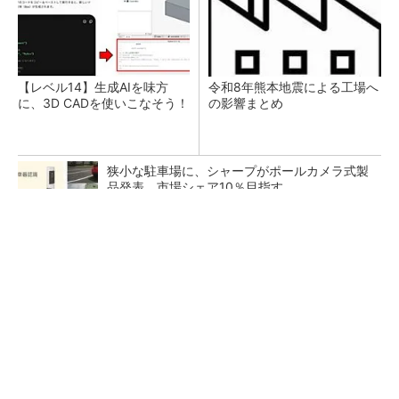
【レベル14】生成AIを味方
令和8年熊本地震による工場へ
に、3D CADを使いこなそう！
の影響まとめ
狭小な駐車場に、シャープがポールカメラ式製
品発表 市場シェア10％目指す
ルネサスが高崎工場を閉鎖へ、かつてはSiCデ
バイス生産の計画も
なぜ熊本に半導体産業が集まるのか――地震で
工場稼働停止相次ぐ