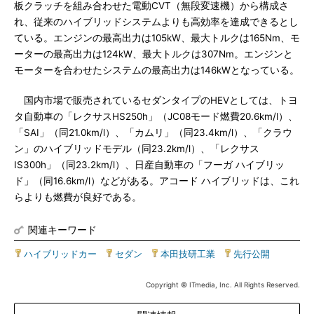
板クラッチを組み合わせた電動CVT（無段変速機）から構成さ
れ、従来のハイブリッドシステムよりも高効率を達成できるとし
ている。エンジンの最高出力は105kW、最大トルクは165Nm、モ
ーターの最高出力は124kW、最大トルクは307Nm。エンジンと
モーターを合わせたシステムの最高出力は146kWとなっている。
国内市場で販売されているセダンタイプのHEVとしては、トヨ
タ自動車の「レクサスHS250h」（JC08モード燃費20.6km/l）、
「SAI」（同21.0km/l）、「カムリ」（同23.4km/l）、「クラウ
ン」のハイブリッドモデル（同23.2km/l）、「レクサス
IS300h」（同23.2km/l）、日産自動車の「フーガ ハイブリッ
ド」（同16.6km/l）などがある。アコード ハイブリッドは、これ
らよりも燃費が良好である。
関連キーワード
ハイブリッドカー
|
セダン
|
本田技研工業
|
先行公開
Copyright © ITmedia, Inc. All Rights Reserved.