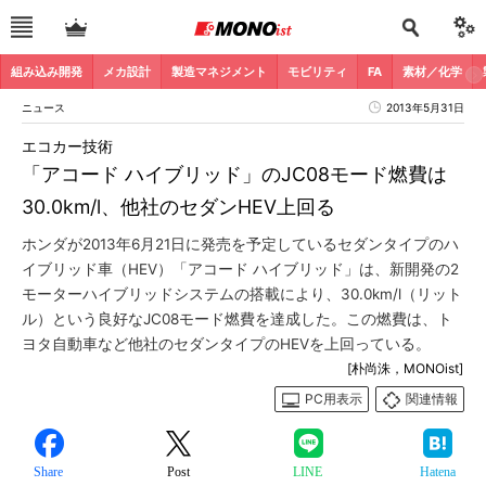
組み込み開発
メカ設計
製造マネジメント
モビリティ
FA
素材／化学
ニュース
2013年5月31日
エコカー技術
「アコード ハイブリッド」のJC08モード燃費は
30.0km/l、他社のセダンHEV上回る
ホンダが2013年6月21日に発売を予定しているセダンタイプのハ
イブリッド車（HEV）「アコード ハイブリッド」は、新開発の2
モーターハイブリッドシステムの搭載により、30.0km/l（リット
ル）という良好なJC08モード燃費を達成した。この燃費は、ト
ヨタ自動車など他社のセダンタイプのHEVを上回っている。
[朴尚洙，MONOist]
PC用表示
関連情報
Share
Post
LINE
Hatena