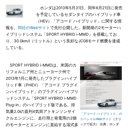
ホンダは2013年5月31日、同年6月21日に発売
を予定しているセダンタイプのハイブリッド車
（HEV）「アコード ハイブリッド」に関する情
報を、
同社のWebサイト
で先行公開した。新開発の2モーターハ
イブリッドシステム「SPORT HYBRID i-MMD」を搭載してお
り、30.0km/l（リットル）という良好なJC08モード燃費を達成
している。
SPORT HYBRID i-MMDは、米国のカ
リフォルニア州とニューヨーク州で
2013年1月に発売したプラグインハイブ
リッド車（PHEV）「アコード プラグイ
ンハイブリッド」のプラグインハイブリ
ッドシステム「SPORT HYBRID i-MMD
Plug-in」のハイブリッド版である。排
気量2.0lの直列4気筒アトキンソンサイ
「アコード ハイブリッド」の
クルエンジンに、走行用と発電用の2個
スペシャルWebサイト
（クリ
ックで拡大） 出典：ホンダ
のモーターとエンジンに直結する湿式多