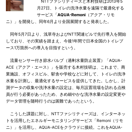
NTTファシリティーズと木村技研は2013年5
月27日、トイレの洗浄水量を遠隔で最適化する
サービス「
AQUA-Remoni
（アクア・リモ
ニ）」を開発し、同年6月より全国展開すると発表した。
同年5月7日より、浅草寺およびNTT関連ビルで先行導入を開始
しており、その実績を踏まえ、今後1年間で日本全国のトイレブ
ース1万箇所への導入を目指すという。
流量センサー付き節水バルブ（過剰水量防止装置）「AQUA-
ACE（アクア・エース）」を販売する木村技研は、これまで、商
業施設、オフィスビル、駅舎や学校などに対して、トイレの洗浄
水量を計測し、最適化するサービスを提供してきた。しかし、計
測データの収集や洗浄水量の設定は、毎月設置現場を訪れる点検
員が行う必要があったため、きめ細やかな洗浄水量の設定変更や
データ管理を随時行うのは困難であったという。
こうした課題に対し、NTTファシリティーズは、インターネッ
トを活用したエネルギーモニタリングサービス「Remoni（リモ
ニ）」を活用し、AQUA-ACEをクラウドに接続。これをAQUA-