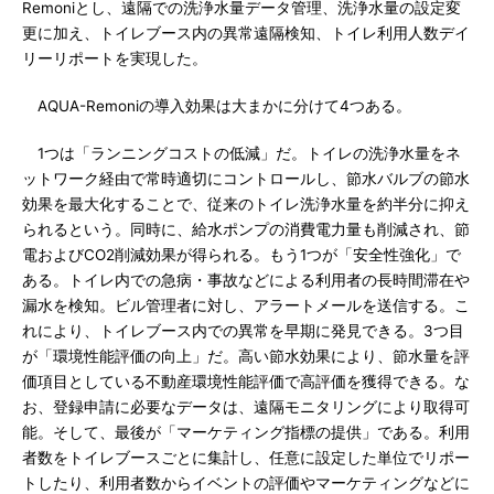
Remoniとし、遠隔での洗浄水量データ管理、洗浄水量の設定変
更に加え、トイレブース内の異常遠隔検知、トイレ利用人数デイ
リーリポートを実現した。
AQUA-Remoniの導入効果は大まかに分けて4つある。
1つは「ランニングコストの低減」だ。トイレの洗浄水量をネ
ットワーク経由で常時適切にコントロールし、節水バルブの節水
効果を最大化することで、従来のトイレ洗浄水量を約半分に抑え
られるという。同時に、給水ポンプの消費電力量も削減され、節
電およびCO2削減効果が得られる。もう1つが「安全性強化」で
ある。トイレ内での急病・事故などによる利用者の長時間滞在や
漏水を検知。ビル管理者に対し、アラートメールを送信する。こ
れにより、トイレブース内での異常を早期に発見できる。3つ目
が「環境性能評価の向上」だ。高い節水効果により、節水量を評
価項目としている不動産環境性能評価で高評価を獲得できる。な
お、登録申請に必要なデータは、遠隔モニタリングにより取得可
能。そして、最後が「マーケティング指標の提供」である。利用
者数をトイレブースごとに集計し、任意に設定した単位でリポー
トしたり、利用者数からイベントの評価やマーケティングなどに