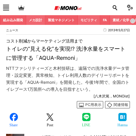
組み込み開発
メカ設計
製造マネジメント
モビリティ
FA
素材／化学
ニュース
2013年5月27日
コスト削減からマーケティング活用まで
トイレの“見える化”を実現!? 洗浄水量をスマート
に管理する「AQUA-Remoni」
NTTファシリティーズと木村技研は、遠隔での洗浄水量データ管
理・設定変更、異常検知、トイレ利用人数のデイリーリポートを
実現する「AQUA-Remoni」を開発した。今後1年間で、全国のト
イレブース1万箇所への導入を目指すという。
[八木沢篤，MONOist]
PC用表示
関連情報
Share
Post
LINE
Hatena