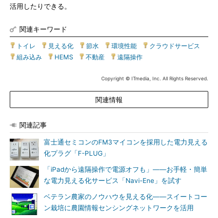
活用したりできる。
関連キーワード
トイレ
|
見える化
|
節水
|
環境性能
|
クラウドサービス
|
組み込み
|
HEMS
|
不動産
|
遠隔操作
Copyright © ITmedia, Inc. All Rights Reserved.
関連情報
関連記事
富士通セミコンのFM3マイコンを採用した電力見える
化プラグ「F-PLUG」
「iPadから遠隔操作で電源オフも」――お手軽・簡単
な電力見える化サービス「Navi-Ene」を試す
ベテラン農家のノウハウを見える化――スイートコー
ン栽培に農園情報センシングネットワークを活用