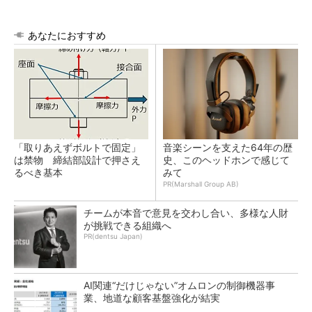
あなたにおすすめ
「取りあえずボルトで固定」
音楽シーンを支えた64年の歴
は禁物 締結部設計で押さえ
史、このヘッドホンで感じて
るべき基本
みて
PR(Marshall Group AB)
チームが本音で意見を交わし合い、多様な人財
が挑戦できる組織へ
PR(dentsu Japan)
AI関連“だけじゃない”オムロンの制御機器事
業、地道な顧客基盤強化が結実