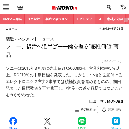
組み込み開発
メカ設計
製造マネジメント
モビリティ
FA
素材／化学
ニュース
2013年5月23日
製造マネジメントニュース
ソニー、復活へ道半ば――鍵を握る“感性価値”商
品
（1/3 ページ）
ソニーは2015年3月期に売上高8兆5000億円、営業利益率5％以
上、ROE10％の中期目標を発表した。しかし、中核と位置付ける
エレクトロニクス主力3事業では積極投資を進めるものの、前回
発表した目標数値を下方修正し、復活への道が容易ではないこと
をうかがわせた。
[三島一孝，MONOist]
PC用表示
関連情報
Share
Post
LINE
Hatena