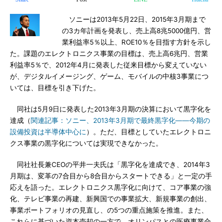
ソニーは2013年5月22日、2015年3月期まで
の3カ年計画を発表し、売上高8兆5000億円、営
業利益率5％以上、ROE10％を目指す方針を示し
た。課題のエレクトロニクス事業の目標は、売上高6兆円、営業
利益率5％で、2012年4月に発表した従来目標から変えていない
が、デジタルイメージング、ゲーム、モバイルの中核3事業につ
いては、目標を引き下げた。
同社は5月9日に発表した2013年3月期の決算において黒字化を
達成（
関連記事：ソニー、2013年3月期で最終黒字化――今期の
設備投資は半導体中心に
）。ただ、目標としていたエレクトロニ
クス事業の黒字化については実現できなかった。
同社社長兼CEOの平井一夫氏は「黒字化を達成でき、2014年3
月期は、変革の7合目から8合目からスタートできる」と一定の手
応えを語った。エレクトロニクス黒字化に向けて、コア事業の強
化、テレビ事業の再建、新興国での事業拡大、新規事業の創出、
事業ポートフォリオの見直し、の5つの重点施策を推進。また、
これらに基づいた資本売却の一方で、オリンパスとの医療事業合