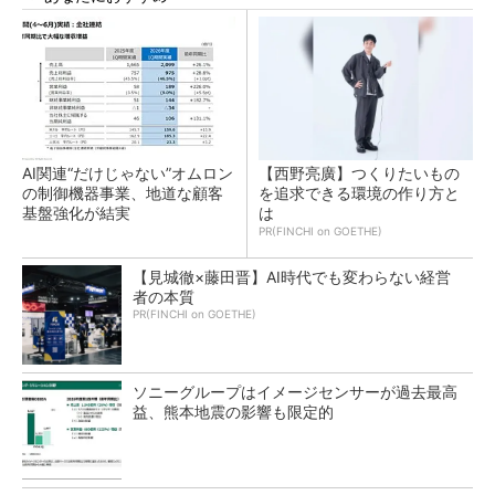
AI関連“だけじゃない”オムロン
【西野亮廣】つくりたいもの
の制御機器事業、地道な顧客
を追求できる環境の作り方と
基盤強化が結実
は
PR(FINCHI on GOETHE)
【見城徹×藤田晋】AI時代でも変わらない経営
者の本質
PR(FINCHI on GOETHE)
ソニーグループはイメージセンサーが過去最高
益、熊本地震の影響も限定的