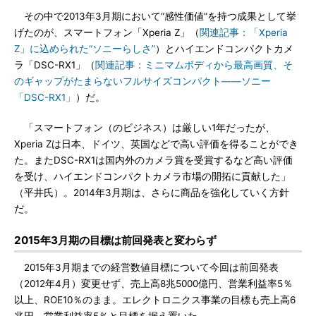
その中で2013年3月期において“感性価値”を持つ成果として挙
げたのが、スマートフォン「Xperia Z」（
関連記事：「Xperia
Z」に込められた“ソニーらしさ”
）とハイエンドコンパクトカメ
ラ「DSC-RX1」（
関連記事：ミニマムボディから最高画質、そ
のギャップがたまらないフルサイズコンパクト――ソニー
「DSC-RX1」
）だ。
「スマートフォン（のビジネス）は厳しい1年だったが、
Xperia Zは日本、ドイツ、英国などで高い評価を得ることができ
た。またDSC-RX1は国内外のカメラ賞を受賞するなど高い評価
を受け、ハイエンドコンパクトカメラ市場の開拓に貢献した」
（平井氏）。2014年3月期は、さらに商品を強化していく方針
だ。
2015年3月期の目標は前回発表と変わらず
2015年3月期までの経営数値目標について今回は前回発表
（2012年4月）変更せず、売上高8兆5000億円、営業利益率5％
以上、ROE10％のまま。エレクトロニクス事業の目標も売上高6