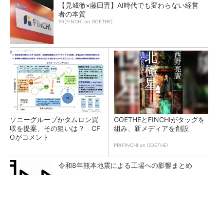
【見城徹×藤田晋】AI時代でも変わらない経営
者の本質
PR(FINCHI on GOETHE)
ソニーグループがタムロン買
GOETHEとFINCHIがタッグを
収を提案、その狙いは？ CF
組み、新メディアを創設
Oがコメント
PR(FINCHI on GOETHE)
令和8年熊本地震による工場への影響まとめ
トヨタが2026年度通期業績を上方修正、好調