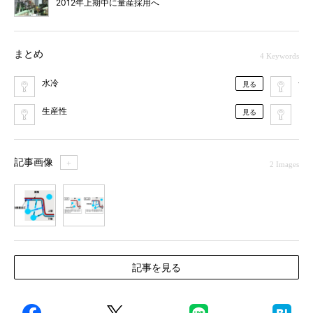
2012年上期中に量産採用へ
まとめ
4 Keywords
水冷
金
見る
生産性
日
見る
記事画像
＋
2 Images
1
2
記事を見る