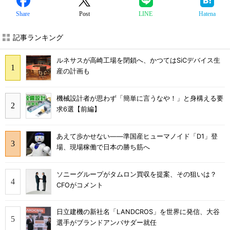
Share
Post
LINE
Hatena
記事ランキング
ルネサスが高崎工場を閉鎖へ、かつてはSiCデバイス生
産の計画も
機械設計者が思わず「簡単に言うなや！」と身構える要
求6選【前編】
あえて歩かせない――準国産ヒューマノイド「D1」登
場、現場稼働で日本の勝ち筋へ
ソニーグループがタムロン買収を提案、その狙いは？
CFOがコメント
日立建機の新社名「LANDCROS」を世界に発信、大谷
選手がブランドアンバサダー就任