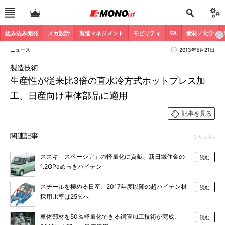
組み込み開発
メカ設計
製造マネジメント
モビリティ
FA
素材／化学
ニュース
2013年5月21日
製造技術
生産性が従来比3倍の直水冷方式ホットプレス加
工、日産向け車体部品に適用
記事を見る
関連記事
3 Articles
スズキ「スペーシア」の軽量化に貢献、新日鐵住金の
読む
1.2GPaめっきハイテン
スチールを極める日産、2017年度以降の超ハイテン材
読む
採用比率は25％へ
車体部材を50％軽量化できる鋼管加工技術が完成、
読む