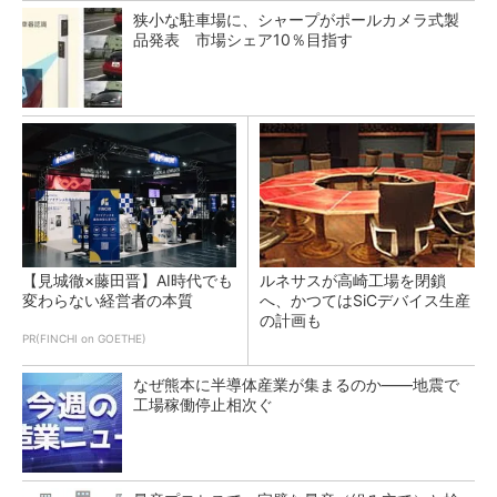
狭小な駐車場に、シャープがポールカメラ式製
品発表 市場シェア10％目指す
【見城徹×藤田晋】AI時代でも
ルネサスが高崎工場を閉鎖
変わらない経営者の本質
へ、かつてはSiCデバイス生産
の計画も
PR(FINCHI on GOETHE)
なぜ熊本に半導体産業が集まるのか――地震で
工場稼働停止相次ぐ