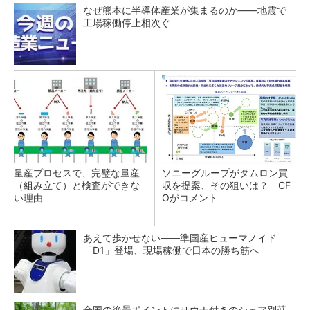
なぜ熊本に半導体産業が集まるのか――地震で
工場稼働停止相次ぐ
量産プロセスで、完璧な量産
ソニーグループがタムロン買
（組み立て）と検査ができな
収を提案、その狙いは？ CF
い理由
Oがコメント
あえて歩かせない――準国産ヒューマノイド
「D1」登場、現場稼働で日本の勝ち筋へ
全国の絶景ポイントにサウナ付きのシェア別荘