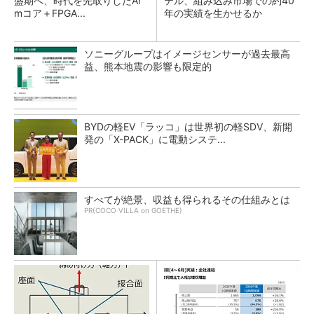
盛期へ、時代を先取りしたAr
テル、組み込み市場での約40
mコア＋FPGA...
年の実績を生かせるか
ソニーグループはイメージセンサーが過去最高
益、熊本地震の影響も限定的
BYDの軽EV「ラッコ」は世界初の軽SDV、新開
発の「X-PACK」に電動システ...
すべてが絶景、収益も得られるその仕組みとは
PR(COCO VILLA on GOETHE)