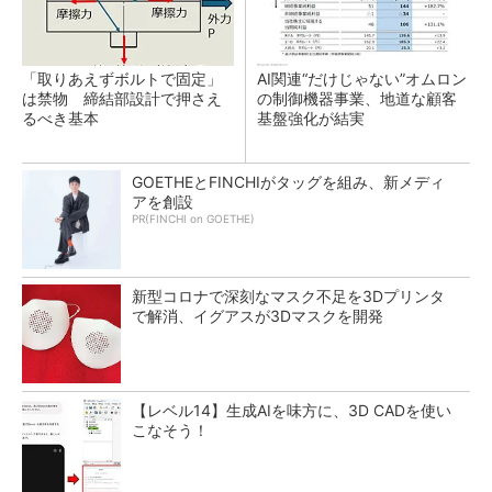
「取りあえずボルトで固定」
AI関連“だけじゃない”オムロン
は禁物 締結部設計で押さえ
の制御機器事業、地道な顧客
るべき基本
基盤強化が結実
GOETHEとFINCHIがタッグを組み、新メディ
アを創設
PR(FINCHI on GOETHE)
新型コロナで深刻なマスク不足を3Dプリンタ
で解消、イグアスが3Dマスクを開発
【レベル14】生成AIを味方に、3D CADを使い
こなそう！