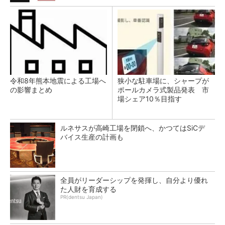
令和8年熊本地震による工場へ
狭小な駐車場に、シャープが
の影響まとめ
ポールカメラ式製品発表 市
場シェア10％目指す
ルネサスが高崎工場を閉鎖へ、かつてはSiCデ
バイス生産の計画も
全員がリーダーシップを発揮し、自分より優れ
た人財を育成する
PR(dentsu Japan)