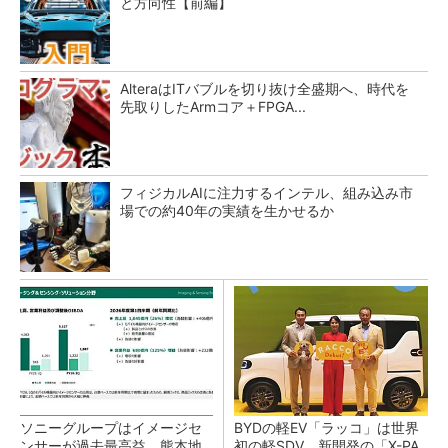
と方向性【前編】
AlteraはITバブルを切り抜け全盛期へ、時代を
先取りしたArmコア＋FPGA...
フィジカルAIに注力するインテル、組み込み市
場での約40年の実績を生かせるか
ソニーグループはイメージセ
BYDの軽EV「ラッコ」は世界
ンサーが過去最高益、熊本地
初の軽SDV、新開発の「X-PA