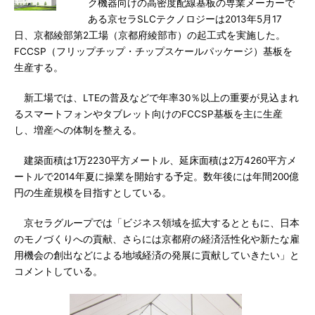
ク機器向けの高密度配線基板の専業メーカーで
ある京セラSLCテクノロジーは2013年5月17
日、京都綾部第2工場（京都府綾部市）の起工式を実施した。
FCCSP（フリップチップ・チップスケールパッケージ）基板を
生産する。
新工場では、LTEの普及などで年率30％以上の重要が見込まれ
るスマートフォンやタブレット向けのFCCSP基板を主に生産
し、増産への体制を整える。
建築面積は1万2230平方メートル、延床面積は2万4260平方メ
ートルで2014年夏に操業を開始する予定。数年後には年間200億
円の生産規模を目指すとしている。
京セラグループでは「ビジネス領域を拡大するとともに、日本
のモノづくりへの貢献、さらには京都府の経済活性化や新たな雇
用機会の創出などによる地域経済の発展に貢献していきたい」と
コメントしている。