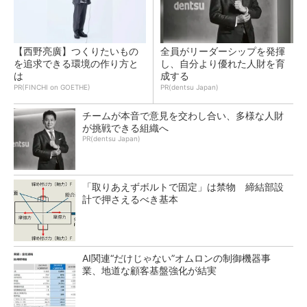
【西野亮廣】つくりたいもの
全員がリーダーシップを発揮
を追求できる環境の作り方と
し、自分より優れた人財を育
は
成する
PR(FINCHI on GOETHE)
PR(dentsu Japan)
チームが本音で意見を交わし合い、多様な人財
が挑戦できる組織へ
PR(dentsu Japan)
「取りあえずボルトで固定」は禁物 締結部設
計で押さえるべき基本
AI関連“だけじゃない”オムロンの制御機器事
業、地道な顧客基盤強化が結実