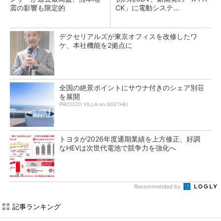
震の影響も限定的
CK」に電動システ...
デクセリアルズが東京オフィスを改修したワ
ケ、本社機能を2拠点に
全国の絶景ポイントにサウナ付きのシェア別荘
を展開
PR(COCO VILLA on GOETHE)
トヨタが2026年度通期業績を上方修正、好調
なHEVは次世代電池で競争力を強化へ
Recommended by
記事ランキング