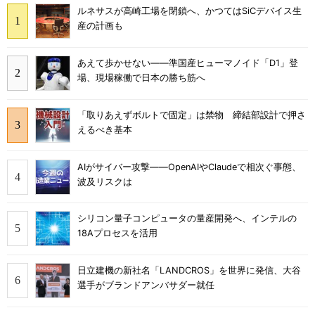
ルネサスが高崎工場を閉鎖へ、かつてはSiCデバイス生
産の計画も
あえて歩かせない――準国産ヒューマノイド「D1」登
場、現場稼働で日本の勝ち筋へ
「取りあえずボルトで固定」は禁物 締結部設計で押さ
えるべき基本
AIがサイバー攻撃――OpenAIやClaudeで相次ぐ事態、
波及リスクは
シリコン量子コンピュータの量産開発へ、インテルの
18Aプロセスを活用
日立建機の新社名「LANDCROS」を世界に発信、大谷
選手がブランドアンバサダー就任