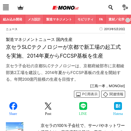
組み込み開発
メカ設計
製造マネジメント
モビリティ
FA
素材／化学
ニュース
2013年5月20日
製造マネジメントニュース 国内生産
京セラSLCテクノロジーが京都で新工場の起工式
を実施、2014年夏からFCCSP基板を生産
京セラ子会社の京都SLCテクノロジーは、京都府綾部市に京都綾
部第2工場を建設し、2014年夏からFCCSP基板の生産を開始す
る。年間200億円規模の生産を目指す。
[三島一孝，MONOist]
PC用表示
関連情報
Share
Post
LINE
Hatena
京セラの100％子会社で、サーバやネットワー