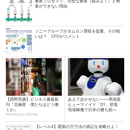
量産プロセスで、完璧な量産（組み立て）と検
査ができない理由
ソニーグループがタムロン買収を提案、その狙
いは？ CFOがコメント
【西野亮廣】ビジネス書最新
あえて歩かせない――準国産
刊『北極星 僕たちはどう働
ヒューマノイド「D1」登場、
くか』
現場稼働で日本の勝ち筋へ
PR(FINCHI on GOETHE)
【レベル4】図面の穴寸法の表記を攻略せよ！