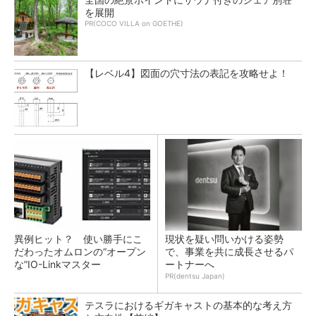
を展開
PR(COCO VILLA on GOETHE)
【レベル4】図面の穴寸法の表記を攻略せよ！
異例ヒット？ 使い勝手にこ
現状を疑い問いかける姿勢
だわったオムロンの“オープン
で、事業を共に成長させるパ
な”IO-Linkマスター
ートナーへ
PR(dentsu Japan)
テスラにおけるギガキャストの基本的な考え方