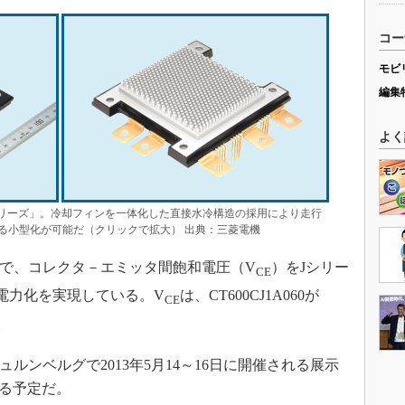
コー
モビ
編集
よく
シリーズ」。冷却フィンを一体化した直接水冷構造の採用により走行
る小型化が可能だ（クリックで拡大） 出典：三菱電機
とで、コレクタ－エミッタ間飽和電圧（V
）をJシリー
CE
費電力化を実現している。V
は、CT600CJ1A060が
CE
る。
ルンベルグで2013年5月14～16日に開催される展示
される予定だ。