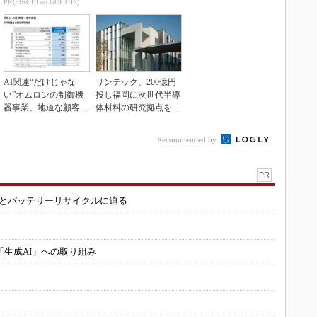
PR(FINCHI on GOETHE)
AI関連“だけじゃな
リンテック、200億円
い”オムロンの制御機
投じ福岡に次世代半導
器事業、地道な顧客基
体材料の研究拠点を開
盤強化が結実
設
Recommended by
PR
造とバッテリーリサイクルに迫る
「生成AI」への取り組み