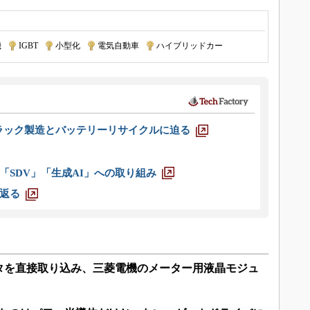
機
|
IGBT
|
小型化
|
電気自動車
|
ハイブリッドカー
ラック製造とバッテリーリサイクルに迫る
「SDV」「生成AI」への取り組み
返る
タを直接取り込み、三菱電機のメーター用液晶モジュ