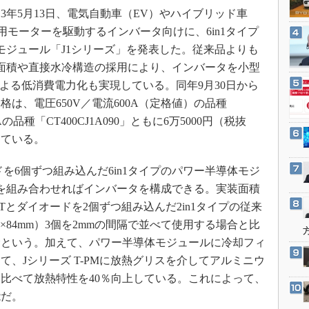
3Dプリンタ
3年5月13日、電気自動車（EV）やハイブリッド車
産業オープンネット展
デジタルツインとCAE
用モーターを駆動するインバータ向けに、6in1タイプ
S＆OP
モジュール「J1シリーズ」を発表した。従来品よりも
装面積や直接水冷構造の採用により、インバータを小型
インダストリー4.0
による低消費電力化も実現している。同年9月30日から
イノベーション
は、電圧650V／電流600A（定格値）の品種
製造業ビッグデータ
00Aの品種「CT400CJ1A090」ともに6万5000円（税抜
メイドインジャパン
している。
植物工場
ドを6個ずつ組み込んだ6in1タイプのパワー半導体モジ
知財マネジメント
を組み合わせればインバータを構成できる。実装面積
海外生産
GBTとダイオードを2個ずつ組み込んだ2in1タイプの従来
グローバル設計・開発
64×84mm）3個を2mmの間隔で並べて使用する場合と比
制御セキュリティ
むという。加えて、パワー半導体モジュールに冷却フィ
、Jシリーズ T-PMに放熱グリスを介してアルミニウ
新型コロナへの対応
比べて放熱特性を40％向上している。これによって、
能だ。