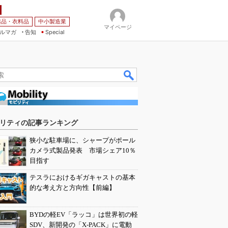
薬品・衣料品
中小製造業
マイページ
ルマガ
告知
Special
リティの記事ランキング
狭小な駐車場に、シャープがポール
カメラ式製品発表 市場シェア10％
目指す
テスラにおけるギガキャストの基本
的な考え方と方向性【前編】
BYDの軽EV「ラッコ」は世界初の軽
SDV、新開発の「X-PACK」に電動