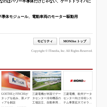
要なのはパワー半導体だけじゃない、ゲートドライバに
半導体モジュール、電動車両のモーター駆動用
モビリティ
MONOist トップ
Copyright © ITmedia, Inc. All Rights Reserved.
GOETHEとFINCHIが
三菱電機が米国でデー
三菱電機、欧州データ
タッグを組み、新メデ
タセンター冷却機器の
センター向け冷却シス
ィアを創設
工場設立、自動車用電
テム事業拡大でオラン
装品工場を改修
ダ企業を買収