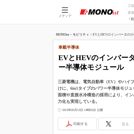
工
産
メディア
脱
つながる技術
AI×技術
MONOist
>
モビリティ
>
EVとHEVのインバータの小
つながる工場
AI×設備
つながるサービ
Physical
車載半導体
EVとHEVのインバ
ー半導体モジュール
三菱電機は、電気自動車（EV）やハイ
けに、6in1タイプのパワー半導体モジ
面積や直接水冷構造の採用により、インバ
力化も実現している。
2013年05月13日 14時02分 公開
印刷する
見る