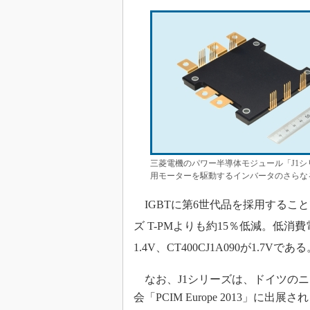
三菱電機のパワー半導体モジュール「J1
用モーターを駆動するインバータのさらな
IGBTに第6世代品を採用するこ
ズ T-PMよりも約15％低減。低消
1.4V、CT400CJ1A090が1.7Vであ
なお、J1シリーズは、ドイツのニュ
会「PCIM Europe 2013」に出展