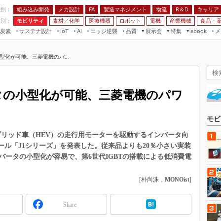
程別：
組み込み開発
メカ設計
製造マネジメント
物流
R＆D
キャリア
FA
業別：
モビリティ
素材／化学
医療機器
ロボット
電機
産業機械
食品・
炭素
サステナ設計
エッジ逆襲
品質
展示会
特集
メ
IoT
AI
ebook
伝承
組み込み開発
CEATEC
読者調査まとめ
編集後記
型化が可能、三菱電機のパ...
JIMTOF
保全
メカ設計
つながるクルマ
組込み/エッジ コンピューティング
ス
 AI
製造マネジメント
5G
展＆IoT/5Gソリューション展
VR／AR
FA
ータの小型化が可能、三菱電機のパワ
IIFES
モビリティ
フィールドサービス
国際ロボット展
素材／化学
FPGA
モビ
ジャパンモビリティショー
組み込み画像技術
ブリッド車（HEV）の走行用モーターを駆動するインバータ向
TECHNO-FRONTIER
ュール「J1シリーズ」を発表した。従来品よりも20％小さい実装
組み込みモデリング
人テク展
ータの小型化が容易で、第6世代IGBTの搭載による低消費電
Windows Embedded
スマート工場EXPO
車載ソフト開発
[朴尚洙，
MONOist
]
EdgeTech+
ISO26262
日本ものづくりワールド
Share
無償設計ツール
AUTOMOTIVE WORLD