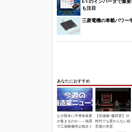
EVのインバータで重
も注目
三菱電機の車載パワー
あなたにおすすめ
なぜ熊本に半導体産業
【見城徹×藤田晋】AI
が集まるのか――地震
時代でも変わらない経
で工場稼働停止相次ぐ
営者の本質