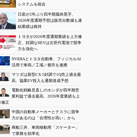
システムを統合
日産が2年ぶり四半期最終黒字、
2026年度通期予想は販売台数減も連
結業績は維持
トヨタが2026年度通期業績を上方修
正、好調なHEVは次世代電池で競争
力を強化へ
NVIDIAとトヨタ自動車、フィジカルAI
活用で車両／工場／都市を連携
マツダは新型CX-5好調で1Q売上過去最
高、協業EV投入も通期達成予想
電動化戦略見直しのホンダが四半期営
業利益で過去最高、2026年度業績も上
方修正
中国の自動車メーカーとテスラに競争
力があるのは「合理性が高い」から
商船三井、車両移動用「スケーター」
で業務を効率化