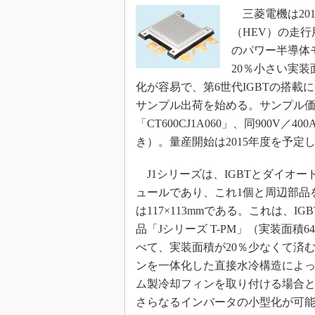
三菱電機は201
（HEV）の走行
のパワー半導体
20％小さい実
化が容易で、第6世代IGBTの搭載
サンプル出荷を始める。サンプル価格
「CT600CJ1A060」、同900V／4
き）。量産開始は2015年度を予定
J1シリーズは、IGBTとダイオー
ュールであり、これ1個と周辺部品
は117×113mmである。これは、I
品「Jシリーズ T-PM」（実装面積
べて、実装面積が20％少なくて済
ンを一体化した直接水冷構造によって
ム製冷却フィンを取り付ける場合と
さらなるインバータの小型化が可