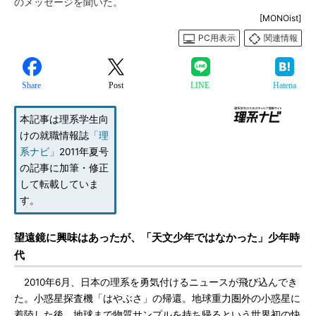
のメッセージを聞いた。
[MONOist]
PC用表示
関連情報
Share
Post
LINE
Hatena
本記事は理系学生向
けの就職情報誌
「理
系ナビ」
2011年夏号
の記事に加筆・修正
して転載していま
す。
望遠鏡に興味はあったが、「天文少年ではなかった」少年時
代
2010年6月、日本の理系を勇気付けるニュースが飛び込んでき
た。小惑星探査機「はやぶさ」の帰還。地球重力圏外の小惑星に
着陸した後、地球まで物質サンプルを持ち帰るという世界初の快