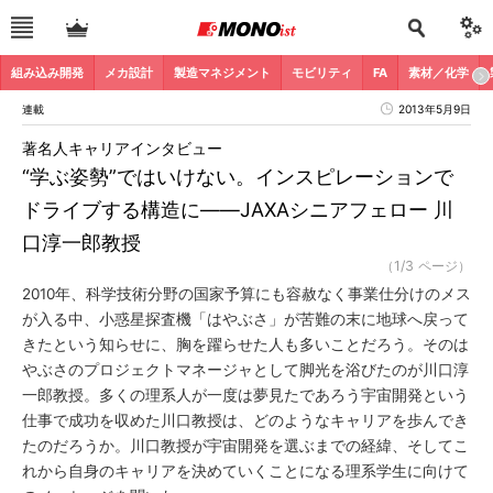
組み込み開発
メカ設計
製造マネジメント
モビリティ
FA
素材／化学
連載
2013年5月9日
著名人キャリアインタビュー
“学ぶ姿勢”ではいけない。インスピレーションで
ドライブする構造に――JAXAシニアフェロー 川
口淳一郎教授
（1/3 ページ）
2010年、科学技術分野の国家予算にも容赦なく事業仕分けのメス
が入る中、小惑星探査機「はやぶさ」が苦難の末に地球へ戻って
きたという知らせに、胸を躍らせた人も多いことだろう。そのは
やぶさのプロジェクトマネージャとして脚光を浴びたのが川口淳
一郎教授。多くの理系人が一度は夢見たであろう宇宙開発という
仕事で成功を収めた川口教授は、どのようなキャリアを歩んでき
たのだろうか。川口教授が宇宙開発を選ぶまでの経緯、そしてこ
れから自身のキャリアを決めていくことになる理系学生に向けて