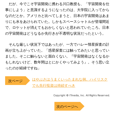
だが、今でこそ宇宙開発に携わる川口教授も、「宇宙開発を仕
事にしよう」と意識するようになったのは、大学院に入ってから
なのだとか。アメリカと比べてしまうと、日本の宇宙開発はあま
りにも水をあけられていた。しかもスペースシャトルが登場間近
で、ロケットが消えてもおかしくないと思われていたころ。日本
の宇宙開発はどうなるか先行きが不透明な状況だったという。
そんな厳しい状況下ではあったが、一方でハレー彗星探査の計
画が立ち上がっていた。「惑星探査には触ってみたいと思ってい
ました。そこに触らないと面白くない。『宇宙開発はなくなるか
もしれないけど、数年間はとにかくやってみよう』。そう思い立
ったのが経緯ですね」
はやぶさはうまくいったまれな例。ハイリスク
でも先行投資は持続すべき
Copyright © ITmedia, Inc. All Rights Reserved.
次のページへ