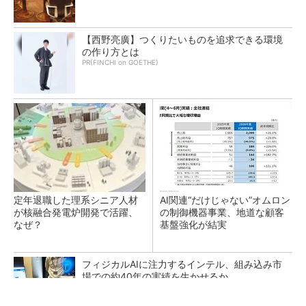
【西野亮廣】つくりたいものを追求できる環境
の作り方とは
PR(FINCHI on GOETHE)
定年退職した理系シニア人材
AI関連“だけじゃない”オムロン
が核融合発電炉開発で活躍、
の制御機器事業、地道な顧客
なぜ？
基盤強化が結実
フィジカルAIに注力するインテル、組み込み市
場での約40年の実績を生かせるか