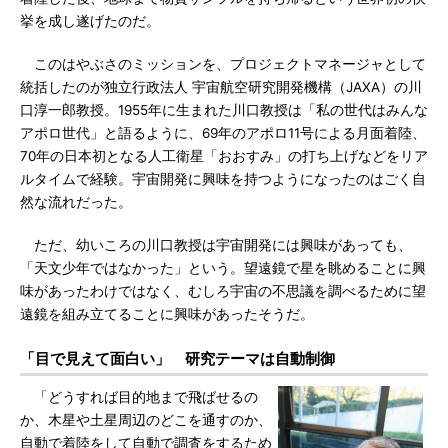
挙を成し遂げたのだ。
このはやぶさのミッションを、プロジェクトマネージャとして
統括したのが独立行政法人 宇宙航空研究開発機構（JAXA）の川
口淳一郎教授。1955年に生まれた川口教授は「私の世代はみんな
アポロ世代」と語るように、69年のアポロ11号による月面着陸、
70年の日本初となる人工衛星「おおすみ」の打ち上げなどをリア
ルタイムで経験。宇宙開発に興味を持つようになったのはごく自
然な流れだった。
ただ、幼いころの川口教授は宇宙開発には興味があっても、
「天文少年ではなかった」という。望遠鏡で星を眺めることに興
味があったわけではなく、むしろ宇宙の不思議を調べるために望
遠鏡を組み立てることに興味があったそうだ。
「目で見えて面白い」 研究テーマは自動制御
「どうすれば目的地まで飛ばせるの
か、木星や土星周辺のどこを通すのか、
自動で着陸をして自動で調査をするため