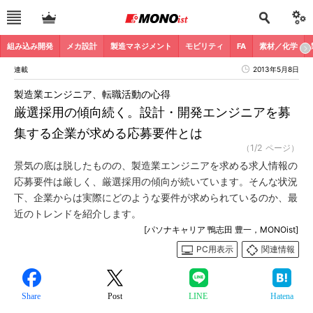
組み込み開発
メカ設計
製造マネジメント
モビリティ
FA
素材／化学
連載
2013年5月8日
製造業エンジニア、転職活動の心得
厳選採用の傾向続く。設計・開発エンジニアを募
集する企業が求める応募要件とは
（1/2 ページ）
景気の底は脱したものの、製造業エンジニアを求める求人情報の
応募要件は厳しく、厳選採用の傾向が続いています。そんな状況
下、企業からは実際にどのような要件が求められているのか、最
近のトレンドを紹介します。
[パソナキャリア 鴨志田 豊一，MONOist]
PC用表示
関連情報
Share
Post
LINE
Hatena