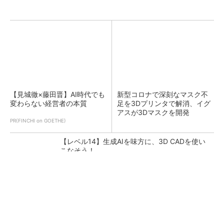
【見城徹×藤田晋】AI時代でも
新型コロナで深刻なマスク不
変わらない経営者の本質
足を3Dプリンタで解消、イグ
アスが3Dマスクを開発
PR(FINCHI on GOETHE)
【レベル14】生成AIを味方に、3D CADを使い
こなそう！
令和8年熊本地震による工場への影響まとめ