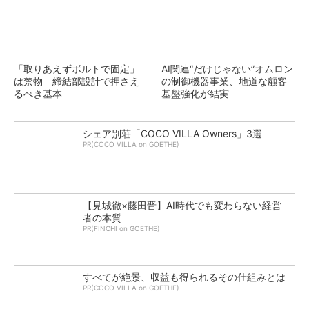
「取りあえずボルトで固定」
AI関連“だけじゃない”オムロン
は禁物 締結部設計で押さえ
の制御機器事業、地道な顧客
るべき基本
基盤強化が結実
シェア別荘「COCO VILLA Owners」3選
PR(COCO VILLA on GOETHE)
【見城徹×藤田晋】AI時代でも変わらない経営
者の本質
PR(FINCHI on GOETHE)
すべてが絶景、収益も得られるその仕組みとは
PR(COCO VILLA on GOETHE)