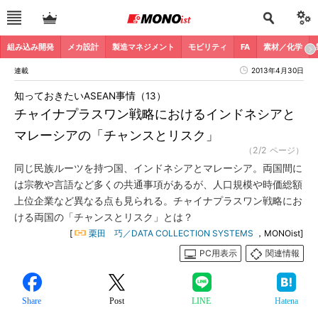
組み込み開発
メカ設計
製造マネジメント
モビリティ
FA
素材／化学
連載
2013年4月30日
知っておきたいASEAN事情（13）
チャイナプラスワン戦略におけるインドネシアと
マレーシアの「チャンスとリスク」
（2/2 ページ）
同じ民族ルーツを持つ国、インドネシアとマレーシア。両国間に
は宗教や言語など多くの共通事項があるが、人口規模や時価総額
上位企業など異なる点も見られる。チャイナプラスワン戦略にお
ける両国の「チャンスとリスク」とは？
[
栗田 巧／DATA COLLECTION SYSTEMS
，MONOist]
PC用表示
関連情報
Share
Post
LINE
Hatena