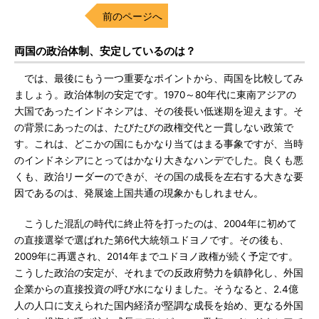
前のページへ
両国の政治体制、安定しているのは？
では、最後にもう一つ重要なポイントから、両国を比較してみ
ましょう。政治体制の安定です。1970～80年代に東南アジアの
大国であったインドネシアは、その後長い低迷期を迎えます。そ
の背景にあったのは、たびたびの政権交代と一貫しない政策で
す。これは、どこかの国にもかなり当てはまる事象ですが、当時
のインドネシアにとってはかなり大きなハンデでした。良くも悪
くも、政治リーダーのできが、その国の成長を左右する大きな要
因であるのは、発展途上国共通の現象かもしれません。
こうした混乱の時代に終止符を打ったのは、2004年に初めて
の直接選挙で選ばれた第6代大統領ユドヨノです。その後も、
2009年に再選され、2014年までユドヨノ政権が続く予定です。
こうした政治の安定が、それまでの反政府勢力を鎮静化し、外国
企業からの直接投資の呼び水になりました。そうなると、2.4億
人の人口に支えられた国内経済が堅調な成長を始め、更なる外国