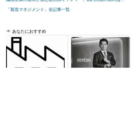
「製造マネジメント」全記事一覧
あなたにおすすめ
令和8年熊本地震による工場へ
チームが本音で意見を交わし
の影響まとめ
合い、多様な人財が挑戦でき
る組織へ
PR(dentsu Japan)
全員がリーダーシップを発揮し、自分より優れ
た人財を育成する
PR(dentsu Japan)