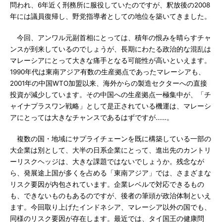
問われ、6年近く刑務所に服役していたのですが、釈放後の2008
年には議員復帰し、野党指導者としての地位を築いてきました。
今回、アンワル元副首相にとっては、積年の恨みを晴らすチャ
ンスが到来しているのでしょうが、長期にわたる政治的な混乱は
マレーシアにとって大きな痛手となる可能性が高いといえます。
1990年代は東南アジア有数の生産拠点であったマレーシアも、
2001年の中国WTO加盟以来、海外からの製造セクターへの直接
投資が減少しています。その中国への生産拠点一極集中が、「チ
ャイナプラスワン戦略」として是正されている機運は、マレーシ
アにとっては大きなチャンスであるはずですが……。
複数の国・地域にサプライチェーンを既に構築している一部の
大企業は別として、大半の日系企業にとって、進出先のカントリ
ーリスクヘッジは、大きな課題ではないでしょうか。残念なが
ら、発展途上国が多くを占める「東南アジア」では、さまざまな
リスク要因が内包されています。企業レベルで対応できるもの
も、できないものもあるのですが、後者の筆頭が政治体制といえ
ます。今回取り上げたインドネシア、マレーシア以外の国でも、
同様のリスク要因が存在します。最近では、タイ国王の健康問