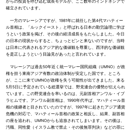
からの投資を呼び込む成長モデルが、ここ数年のインドネシアで
確立されています。
一方のマレーシアですが、1981年に就任した第4代マハティー
ル首相は、「ルックイースト」と呼ばれる日本の勤労論理に学ぼ
うという政策を掲げ、その後の経済成長をもたらしました。今日
の日本の現状からすると、ちょっとピンと来ないのですが、当時
は日本に代表されるアジア的な価値観を尊重し、西洋的な価値観
を是正しようという目論見があったと言われています。
マレーシアは過去50年近く統一マレー国民組織（UMNO）が政
権を担う東南アジア有数の政治体制が安定した国です。ところ
が、ここに来てUMNOが政権を失う可能性が出てきました。来る
5月5日に予定されている総選挙では、野党連合の優勢が伝えられ
ています。この野党連合を率いるのは、元副首相アンワル・イブ
ラヒムです。アンワル副首相は、1990年代半ば、マハティール首
相の後継者と目されていたのですが、1997年に起きたアジア通貨
危機の対応で、マハティール首相の政策と相反し、結果、副首相
の座を追われ、UMNOからも追放されてしまいます。その後は、
汚職、同性愛（イスラム教で禁止・その後無罪判決）などの罪に