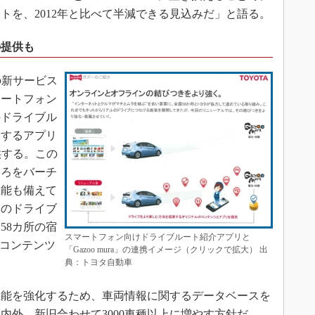
トを、2012年と比べて半減できる見込みだ」と語る。
の提供も
mの新サービス
マートフォン
のドライブル
介するアプリ
提供する。この
ころをバーチ
機能も備えて
このドライブ
58カ所の宿
スマートフォン向けドライブルート紹介アプリと
」のコンテンツ
「Gazoo mura」の連携イメージ（クリックで拡大） 出
典：トヨタ自動車
能を強化するため、車両情報に関するデータベースを
国内外、新旧合わせて3000車種以上に増やす方針だ。