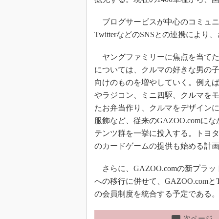
ブログサービスが中心のコミュニティサ
TwitterなどのSNSとの連携に
ヤングファミリーに焦点を当てた
については、クルマの好きな男の
向けのものを増やしていく。例え
やラジコン、ミニ四駆、クルマを
たお弁当作り、クルマをデザイン
服飾など、従来のGAZOO.comに
テンツ群を一挙に投入する。トヨ
のカードゲームの提供も始める計
さらに、GAZOO.comの新プラ
への移行に併せて、GAZOO.comとTO
の会員制度を統合する予定である
次ページ