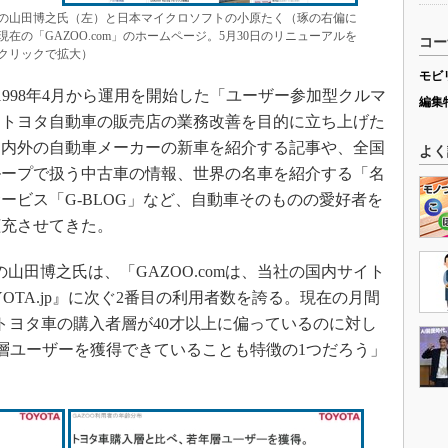
の山田博之氏（左）と日本マイクロソフトの小原たく（琢の右偏に
の「GAZOO.com」のホームページ。5月30日のリニューアルを
コー
クリックで拡大）
モビ
が1998年4月から運用を開始した「ユーザー参加型クルマ
編集
、トヨタ自動車の販売店の業務改善を目的に立ち上げた
国内外の自動車メーカーの新車を紹介する記事や、全国
よく
ループで扱う中古車の情報、世界の名車を紹介する「名
ービス「G-BLOG」など、自動車そのものの愛好者を
拡充させてきた。
長の山田博之氏は、「GAZOO.comは、当社の国内サイト
OTA.jp』に次ぐ2番目の利用者数を誇る。現在の月間
、トヨタ車の購入者層が40才以上に偏っているのに対し
の若年層ユーザーを獲得できていることも特徴の1つだろう」