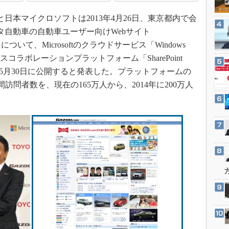
3Dプリンタ
産業オープンネット展
本マイクロソフトは2013年4月26日、東京都内で会
デジタルツインとCAE
タ自動車の自動車ユーザー向けWebサイト
S＆OP
」
について、Microsoftのクラウドサービス「Windows
インダストリー4.0
ネスコラボレーションプラットフォーム「SharePoint
イノベーション
、同年5月30日に公開すると発表した。プラットフォームの
製造業ビッグデータ
間訪問者数を、現在の165万人から、2014年に200万人
メイドインジャパン
植物工場
知財マネジメント
海外生産
グローバル設計・開発
制御セキュリティ
新型コロナへの対応