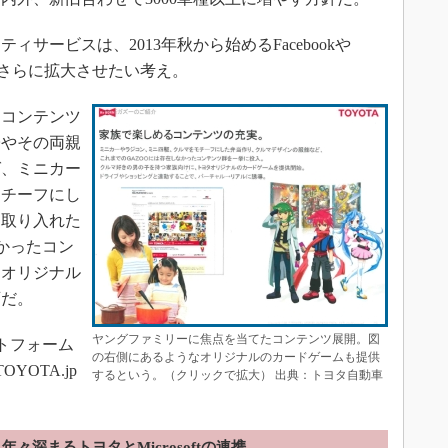
ービスは、2013年秋から始めるFacebookや
より、さらに拡大させたい考え。
コンテンツ
子やその両親
ば、ミニカー
モチーフにし
に取り入れた
なかったコン
タオリジナル
画だ。
ヤングファミリーに焦点を当てたコンテンツ展開。図
ットフォーム
の右側にあるようなオリジナルのカードゲームも提供
YOTA.jp
するという。（クリックで拡大） 出典：トヨタ自動車
。
年々深まるトヨタとMicrosoftの連携