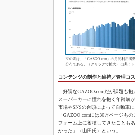
左の図は、「GAZOO.com」の月間利用者
分布である。（クリックで拡大） 出典：
コンテンツの制作と維持／管理コ
好調なGAZOO.comだが課題
スーパーカーに憧れを抱く年齢層が
市場やSNSの台頭によって自動車
「GAZOO.comには30万ペー
フォーム上に蓄積してきたことも
かった」（山田氏）という。