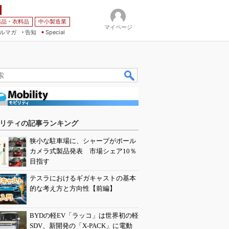
薬品・衣料品
中小製造業
マイページ
ルマガ
告知
Special
リティの記事ランキング
狭小な駐車場に、シャープがポール
カメラ式製品発表 市場シェア10％
目指す
テスラにおけるギガキャストの基本
的な考え方と方向性【前編】
BYDの軽EV「ラッコ」は世界初の軽
SDV、新開発の「X-PACK」に電動