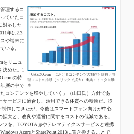
管理するコ
かっていたコ
に対応した
11年は2.3
ビスや端末に
けている。
omをリニュ
を決めた。1
「GAZOO.com」におけるコンテンツの制作と維持／管
.comの特
理コストの推移（クリックで拡大） 出典：トヨタ自動
若年層の中で
車
てたコンテンツを増やしていく」（山田氏）方針であ
ーサービスに適合し、活用できる体質への転換だ。従
を制作してきたが、今後はスマートフォン向けが中心
の拡大と、改良や運営に関するコストの低減である。
テンツを、TOYOTA.jpやテレマティクスサービスと連携
ws AzureとSharePoint 2013に置き換えることで、