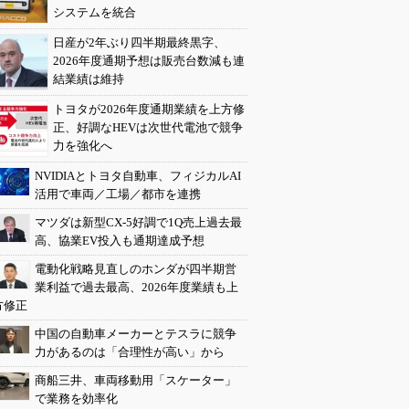
システムを統合
日産が2年ぶり四半期最終黒字、
2026年度通期予想は販売台数減も連
結業績は維持
トヨタが2026年度通期業績を上方修
正、好調なHEVは次世代電池で競争
力を強化へ
NVIDIAとトヨタ自動車、フィジカルAI
活用で車両／工場／都市を連携
マツダは新型CX-5好調で1Q売上過去最
高、協業EV投入も通期達成予想
電動化戦略見直しのホンダが四半期営
業利益で過去最高、2026年度業績も上
方修正
中国の自動車メーカーとテスラに競争
力があるのは「合理性が高い」から
商船三井、車両移動用「スケーター」
で業務を効率化