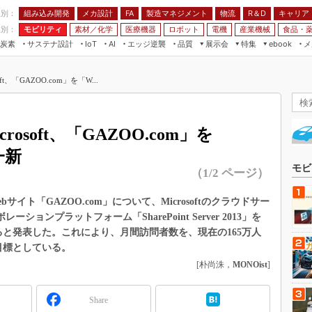
程別：
組み込み開発
メカ設計
製造マネジメント
物流
R＆D
キャリア
FA
業別：
モビリティ
素材／化学
医療機器
ロボット
電機
産業機械
食品・
炭素
サステナ設計
エッジ逆襲
品質
展示会
特集
メ
IoT
AI
ebook
伝承
組み込み開発
CEATEC
読者調査まとめ
編集後記
t、「GAZOO.com」を「W...
JIMTOF
保全
メカ設計
つながるクルマ
組込み/エッジ コンピューティング
ス
 AI
製造マネジメント
5G
展＆IoT/5Gソリューション展
VR／AR
FA
soft、「GAZOO.com」を
IIFES
モビリティ
フィールドサービス
一新
国際ロボット展
素材／化学
FPGA
モビ
（1/2 ページ）
ジャパンモビリティショー
組み込み画像技術
TECHNO-FRONTIER
イト「GAZOO.com」について、Microsoftのクラウドサー
組み込みモデリング
レーションプラットフォーム「SharePoint Server 2013」を
人テク展
Windows Embedded
すると発表した。これにより、月間訪問者数を、現在の165万人
スマート工場EXPO
を目標としている。
車載ソフト開発
EdgeTech+
[朴尚洙，
MONOist
]
ISO26262
日本ものづくりワールド
無償設計ツール
Share
AUTOMOTIVE WORLD