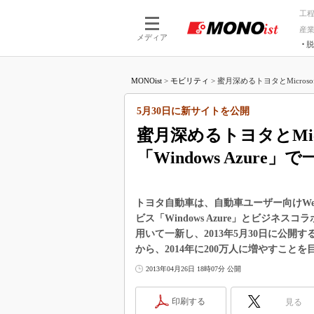
工
産
メディア
脱
つながる技術
AI×技術
MONOist
>
モビリティ
>
蜜月深めるトヨタとMicrosof
つながる工場
AI×設備
つながるサービ
Physical
5月30日に新サイトを公開
蜜月深めるトヨタとMicro
「Windows Azure」で
トヨタ自動車は、自動車ユーザー向けWebサ
ビス「Windows Azure」とビジネスコラボ
用いて一新し、2013年5月30日に公開
から、2014年に200万人に増やすこと
2013年04月26日 18時07分 公開
印刷する
見る