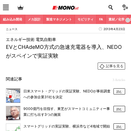
組み込み開発
メカ設計
製造マネジメント
モビリティ
FA
素材／化学
ニュース
2013年4月23日
エネルギー技術 電気自動車
EVとCHAdeMO方式の急速充電器を導入、NEDO
がスペインで実証実験
記事を見る
関連記事
3 Articles
日米スマート・グリッドの実証実験、NEDOが事前調査
読む
への参加企業31社を決定
9000億円を目指す、東芝がスマートコミュニティー事
読む
業に打ち出す3つの施策
スマートグリッドの実証実験、横浜市など4地域で開始
読む