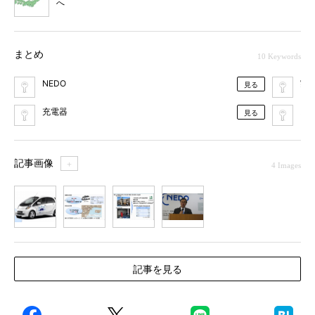
へ
まとめ
10 Keywords
NEDO
実
見る
充電器
ス
見る
記事画像
＋
4 Images
1
2
3
4
記事を見る