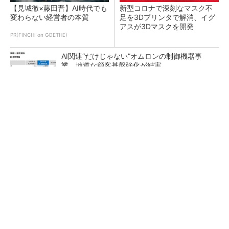
【見城徹×藤田晋】AI時代でも
新型コロナで深刻なマスク不
変わらない経営者の本質
足を3Dプリンタで解消、イグ
アスが3Dマスクを開発
PR(FINCHI on GOETHE)
AI関連“だけじゃない”オムロンの制御機器事
業、地道な顧客基盤強化が結実
【レベル14】生成AIを味方に、3D CADを使い
こなそう！
「取りあえずボルトで固定」は禁物 締結部設
計で押さえるべき基本