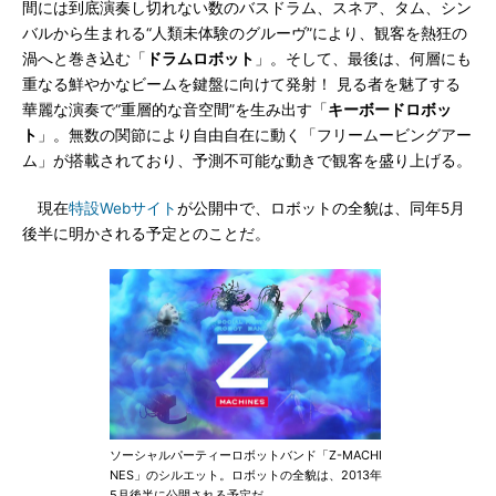
間には到底演奏し切れない数のバスドラム、スネア、タム、シン
バルから生まれる“人類未体験のグルーヴ”により、観客を熱狂の
渦へと巻き込む「
ドラムロボット
」。そして、最後は、何層にも
重なる鮮やかなビームを鍵盤に向けて発射！ 見る者を魅了する
華麗な演奏で“重層的な音空間”を生み出す「
キーボードロボッ
ト
」。無数の関節により自由自在に動く「フリームービングアー
ム」が搭載されており、予測不可能な動きで観客を盛り上げる。
現在
特設Webサイト
が公開中で、ロボットの全貌は、同年5月
後半に明かされる予定とのことだ。
ソーシャルパーティーロボットバンド「Z-MACHI
NES」のシルエット。ロボットの全貌は、2013年
5月後半に公開される予定だ