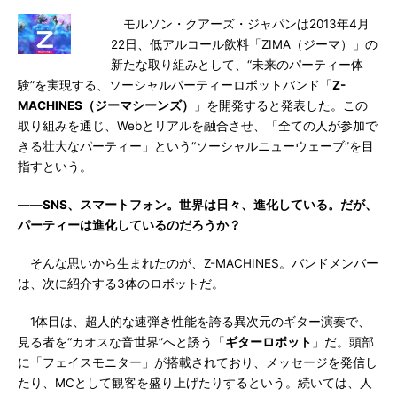
モルソン・クアーズ・ジャパンは2013年4月
22日、低アルコール飲料「ZIMA（ジーマ）」の
新たな取り組みとして、“未来のパーティー体
験”を実現する、ソーシャルパーティーロボットバンド「
Z-
MACHINES（ジーマシーンズ）
」を開発すると発表した。この
取り組みを通じ、Webとリアルを融合させ、「全ての人が参加で
きる壮大なパーティー」という“ソーシャルニューウェーブ”を目
指すという。
――SNS、スマートフォン。世界は日々、進化している。だが、
パーティーは進化しているのだろうか？
そんな思いから生まれたのが、Z-MACHINES。バンドメンバー
は、次に紹介する3体のロボットだ。
1体目は、超人的な速弾き性能を誇る異次元のギター演奏で、
見る者を“カオスな音世界”へと誘う「
ギターロボット
」だ。頭部
に「フェイスモニター」が搭載されており、メッセージを発信し
たり、MCとして観客を盛り上げたりするという。続いては、人