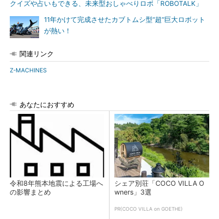
クイズや占いもできる、未来型おしゃべりロボ「ROBOTALK」
11年かけて完成させたカブトムシ型“超”巨大ロボット
が熱い！
関連リンク
Z-MACHINES
あなたにおすすめ
令和8年熊本地震による工場へ
シェア別荘「COCO VILLA O
の影響まとめ
wners」3選
PR(COCO VILLA on GOETHE)