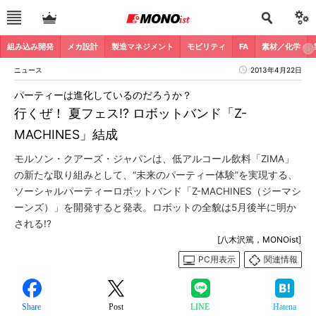
組み込み開発
メカ設計
製造マネジメント
モビリティ
FA
素材／化学
ニュース
2013年4月22日
パーティーは進化しているのだろうか？
行くぜ！ 夏フェス!? ロボットバンド「Z-
MACHINES」結成
モルソン・クアーズ・ジャパンは、低アルコール飲料「ZIMA」
の新たな取り組みとして、“未来のパーティー体験”を実現する、
ソーシャルパーティーロボットバンド「Z-MACHINES（ジーマシ
ーンズ）」を開発すると発表。ロボットの全貌は5月後半に明か
される!?
[八木沢篤，MONOist]
PC用表示
関連情報
Share
Post
LINE
Hatena