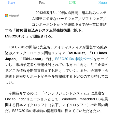
Share
Post
LINE
Hatena
2013年5月8～10日の3日間、組み込みシステ
ム開発に必要なハードウェア／ソフトウェア／
コンポーネントから開発環境までが一堂に集結
する「
第16回 組込みシステム開発技術展（以下、
ESEC2013）
」が開催される。
ESEC2013の開催に先立ち、アイティメディアが運営する組み
込み／エレクトロニクス関連メディア「
MONOist
」「
EE Times
Japan
」「
EDN Japan
」では、
ESEC2013の特設ページ
をオープ
ンし、来場予定者や来場検討されている方々に向け、注目企業の
見どころ情報を開催直前までお届けしていく。また、会期中・会
期後も速報やリポート記事を多数掲載する予定なので期待してほ
しい。
今回紹介するのは、「インテリジェントシステム」に最適な
End to Endソリューションとして、Windows Embedded OSを展
開する日本マイクロソフト（以下、マイクロソフト）の出展内容
だ。ESEC2013の来場前の情報収集に役立てていただきたい。