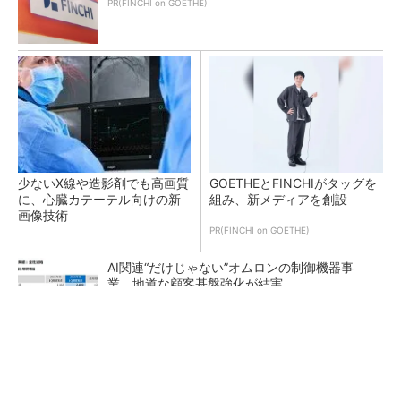
PR(FINCHI on GOETHE)
少ないX線や造影剤でも高画質
GOETHEとFINCHIがタッグを
に、心臓カテーテル向けの新
組み、新メディアを創設
画像技術
PR(FINCHI on GOETHE)
AI関連“だけじゃない”オムロンの制御機器事
業、地道な顧客基盤強化が結実
AlteraはITバブルを切り抜け全盛期へ、時代を
先取りしたArmコア＋FPGA...