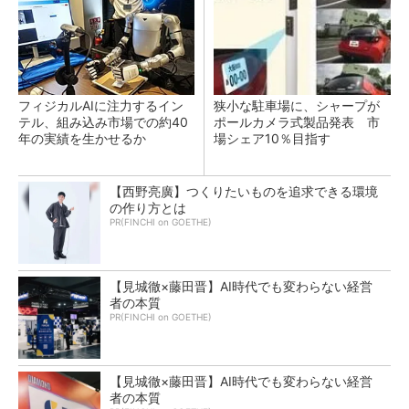
フィジカルAIに注力するイン
狭小な駐車場に、シャープが
テル、組み込み市場での約40
ポールカメラ式製品発表 市
年の実績を生かせるか
場シェア10％目指す
【西野亮廣】つくりたいものを追求できる環境
の作り方とは
PR(FINCHI on GOETHE)
【見城徹×藤田晋】AI時代でも変わらない経営
者の本質
PR(FINCHI on GOETHE)
【見城徹×藤田晋】AI時代でも変わらない経営
者の本質