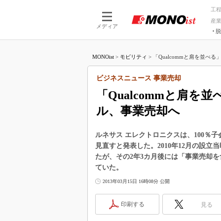
工
産
メディア
脱
つながる技術
AI×技術
MONOist
>
モビリティ
>
「Qualcommと肩を並べる
つながる工場
AI×設備
つながるサービ
Physical
ビジネスニュース 事業売却
「Qualcommと肩
ル、事業売却へ
ルネサス エレクトロニクスは、100％
見直すと発表した。2010年12月の設立
たが、その2年3カ月後には「事業売却
ていた。
2013年03月15日 16時08分 公開
印刷する
見る