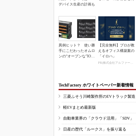
デバイス生産の計画も
異例ヒット？ 使い勝
【完全無料】プロが教
手にこだわったオムロ
えるオフィス構築案の
ンの“オープンな”IO-L
「イロハ」
inkマスター
PR(株式会社アルファーテクノ)
TechFactory ホワイトペーパー新着情報
三菱ふそう川崎製作所のEVトラック製
軽EVまとめ最新版
自動車業界の「クラウド活用」「SDV」
日産の歴代「ルークス」を振り返る