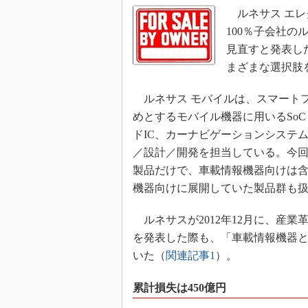
ルネサス エレク
100％子会社
見直すと発表し
まざまな選択肢
ルネサス モバイルは、スマート
めとするモバイル機器に用いるSoC（Sys
ドIC、カーナビゲーションシステム
／設計／開発を担当している。今
製品だけで、車載情報機器向けは含
機器向けに展開していた製品群も
ルネサスが2012年12月に、産業
を発表した際も、「車載情報機器と
いた（
関連記事1
）。
累計損失は450億円