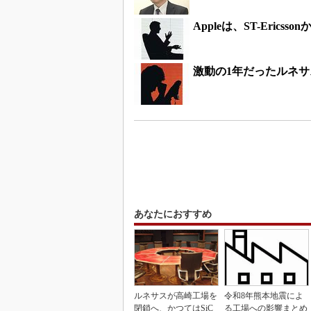
Appleは、ST-Eric
激動の1年だったルネサス
あなたにおすすめ
ルネサスが高崎工場を
令和8年熊本地震によ
閉鎖へ、かつてはSiC
る工場への影響まとめ