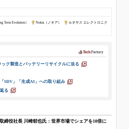
g Term Evolution）
|
Nokia（ノキア）
|
ルネサス エレクトロニク
ラック製造とバッテリーリサイクルに迫る
「SDV」「生成AI」への取り組み
返る
表取締役社長 川崎郁也氏：世界市場でシェアを10倍に