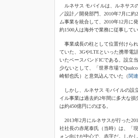
ルネサス モバイルは、ルネサスの
／設計／開発部門、2010年7月に約
ム事業を統合して、2010年12月に
約1500人は海外で業務に従事して
事業成長の柱として位置付けられて
ていた、3GやLTEといった携帯電話通信の信
いたベースバンドICである。設立
少ないとして、「世界市場でQual
崎郁也氏）と意気込んでいた（
関連
しかし、ルネサス モバイルの設立
イル事業は過去約2年間に多大な損
は約450億円にのぼる。
2013年2月にルネサスが行った2
社社長の赤尾泰氏（当時）は、「現
ォン向けが中心で、赤字だ。しかし