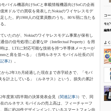
モバイル機器向けSoCと車載情報機器向けSoCの企画
2億米ドルでの買収を発表したNokiaのワイヤレスモデ
コー
発足した。約1900人の従業員数のうち、80％弱に当たる
いる。
モビ
編集
いたのが、Nokiaのワイヤレスモデム事業が保有し
号処理に必要なIP（Intellectual Property）を用
よく
当時は、LTEに対応可能な技術を持つ半導体メーカーが
commと肩を並べる」（当時ルネサス モバイル社長の川
記事2
）。
から2年3カ月経過した現在まで赤字続きで、「モバ
失を計上している」（ルネサス）という。損失の累計
012年度第3四半期の決算発表会見（
関連記事3
）で、同
在のルネサス モバイルの売上高は、フィーチャーフ
、既に約20件デザインインしているスマートフォン向