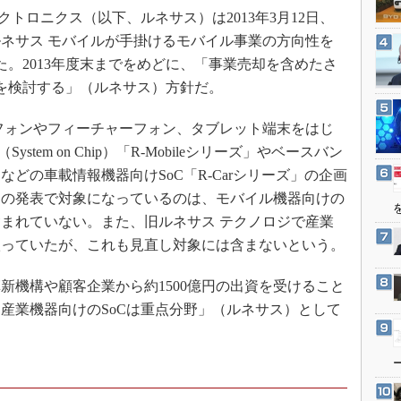
3Dプリンタ
トロニクス（以下、ルネサス）は2013年3月12日、
産業オープンネット展
デジタルツインとCAE
のルネサス モバイルが手掛けるモバイル事業の方向性を
S＆OP
た。2013年度末までをめどに、「事業売却を含めたさ
を検討する」（ルネサス）方針だ。
インダストリー4.0
イノベーション
フォンやフィーチャーフォン、タブレット端末をはじ
製造業ビッグデータ
tem on Chip）「R-Mobileシリーズ」やベースバン
メイドインジャパン
などの車載情報機器向けSoC「R-Carシリーズ」の企画
回の発表で対象になっているのは、モバイル機器向けの
植物工場
まれていない。また、旧ルネサス テクノロジで産業
知財マネジメント
扱っていたが、これも見直し対象には含まないという。
海外生産
グローバル設計・開発
革新機構や顧客企業から約1500億円の出資を受けること
産業機器向けのSoCは重点分野」（ルネサス）として
制御セキュリティ
新型コロナへの対応