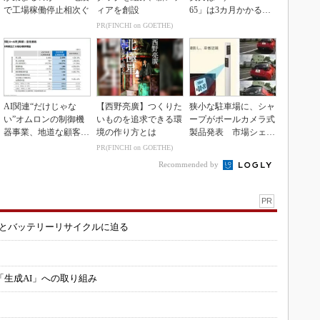
で工場稼働停止相次ぐ
ィアを創設
65」は3カ月かかる作
業が1...
PR(FINCHI on GOETHE)
AI関連“だけじゃな
【西野亮廣】つくりた
狭小な駐車場に、シャ
い”オムロンの制御機
いものを追求できる環
ープがポールカメラ式
器事業、地道な顧客基
境の作り方とは
製品発表 市場シェア
盤強化が結実
10％目指す
PR(FINCHI on GOETHE)
Recommended by
PR
造とバッテリーリサイクルに迫る
「生成AI」への取り組み