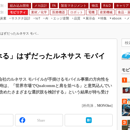
程別：
組み込み開発
メカ設計
製造マネジメント
物流
R＆D
キャリア
FA
業別：
モビリティ
素材／化学
医療機器
ロボット
電機
産業機械
食品・
炭素
サステナ設計
エッジ逆襲
品質
展示会
特集
メ
IoT
AI
ebook
伝承
組み込み開発
CEATEC
読者調査まとめ
編集後記
」はずだったルネサス モバ...
JIMTOF
保全
メカ設計
つながるクルマ
組込み/エッジ コンピューティング
ス
 AI
製造マネジメント
5G
展＆IoT/5Gソリューション展
VR／AR
FA
を並べる」はずだったルネサス モバイ
IIFES
モビリティ
フィールドサービス
国際ロボット展
素材／化学
FPGA
モビ
ジャパンモビリティショー
組み込み画像技術
子会社のルネサス モバイルが手掛けるモバイル事業の方向性を
TECHNO-FRONTIER
当時は、「世界市場でQualcommと肩を並べる」と意気込んでい
組み込みモデリング
人テク展
を含めたさまざまな選択肢を検討する」という結果が待ち受け
Windows Embedded
スマート工場EXPO
車載ソフト開発
[朴尚洙，
MONOist
]
EdgeTech+
ISO26262
日本ものづくりワールド
Share
無償設計ツール
AUTOMOTIVE WORLD