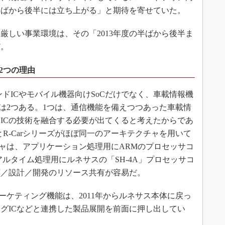
の半ばから後半には立ち上がる」と期待を寄せていた。
しい事業環境は、その「2013年度の半ばから後半ま
だ。
2つの理由
ドICやモバイル機器向けSoCだけでなく、車載情報機
由は2つある。1つは、通信機能を備えつつあった車載情
ICの技術を融合する必要が出てくると考えたからであ
ーズとR-Carシリーズがほぼ同一のアーキテクチャを用いて
チャは、アプリケーション処理用にARMのプロセッサコ
のリアルタイム処理用にルネサスの「SH-4A」プロセッサコ
画／設計／開発のリソース共有が容易だ。
ーケティング機能は、2011年からルネサス本体に戻っ
グICなどと連携した製品展開を前面に押し出してい