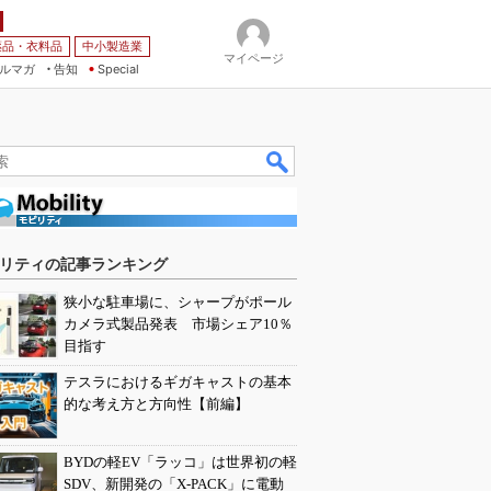
薬品・衣料品
中小製造業
マイページ
ルマガ
告知
Special
リティの記事ランキング
狭小な駐車場に、シャープがポール
カメラ式製品発表 市場シェア10％
目指す
テスラにおけるギガキャストの基本
的な考え方と方向性【前編】
BYDの軽EV「ラッコ」は世界初の軽
SDV、新開発の「X-PACK」に電動