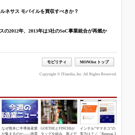
ssonかルネサス モバイルを買収すべきか？
の2012年、2013年は3社のSoC事業統合が再燃か
モビリティ
MONOist トップ
Copyright © ITmedia, Inc. All Rights Reserved.
なぜ熊本に半導体産業
GOETHEとFINCHIが
インテル“ヤマネコ”の
が集まるのか――地震
タッグを組み、新メデ
実力は？／「Renesas 3