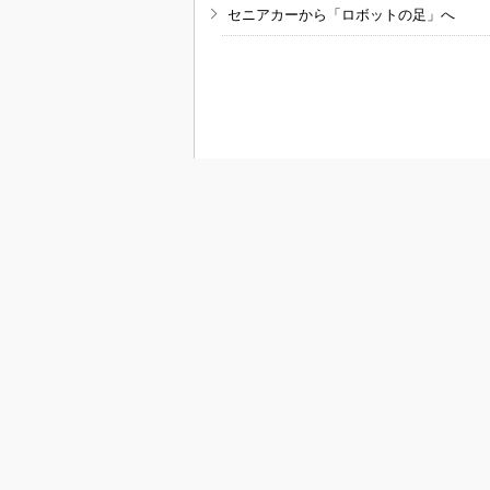
セニアカーから「ロボットの足」へ
RSSフィード
M
MONOist
組み込み開発
モビリティ
メカ設計