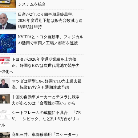
システムを統合
日産が2年ぶり四半期最終黒字、
2026年度通期予想は販売台数減も連
結業績は維持
NVIDIAとトヨタ自動車、フィジカル
AI活用で車両／工場／都市を連携
トヨタが2026年度通期業績を上方修
正、好調なHEVは次世代電池で競争力
を強化へ
マツダは新型CX-5好調で1Q売上過去最
高、協業EV投入も通期達成予想
中国の自動車メーカーとテスラに競争
力があるのは「合理性が高い」から
シートフレームの成型に不具合、「ZR-
V」「シビック」など約1.6万台がリコ
ール
商船三井、車両移動用「スケーター」