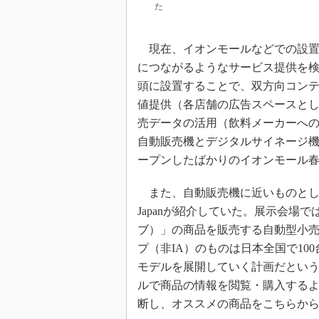
た
現在、イオンモールなどでの設置
につながるようなサービス提供を
頭に設置することで、双方向コン
値提供（各店舗の広告スペースと
売データの活用（飲料メーカーへ
自動販売機とデジタルサイネージ機能
ープンしたばかりのイオンモール
また、自動販売機に近いものとして、無人
Japanが紹介していた。展示会場で
ブ）」の商品を販売する自動型小
プ（非IA）のものは日本全国で10
モデルを展開していく計画だとい
ルで商品の情報を閲覧・購入する
断し、オススメの商品をこちらか