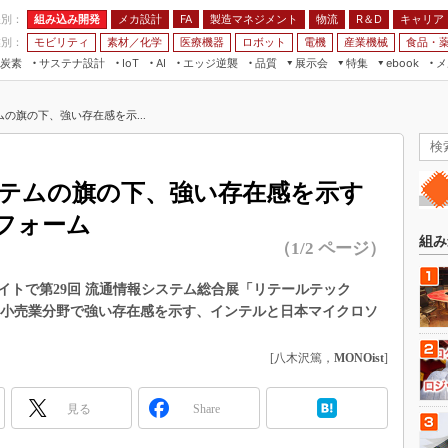
程別：
組み込み開発
メカ設計
製造マネジメント
物流
R＆D
キャリア
FA
業別：
モビリティ
素材／化学
医療機器
ロボット
電機
産業機械
食品・
炭素
サステナ設計
エッジ逆襲
品質
展示会
特集
メ
IoT
AI
ebook
伝承
組み込み開発
CEATEC
読者調査まとめ
編集後記
の旗の下、強い存在感を示...
JIMTOF
保全
メカ設計
つながるクルマ
組込み/エッジ コンピューティング
ス
 AI
製造マネジメント
5G
展＆IoT/5Gソリューション展
VR／AR
FA
テムの旗の下、強い存在感を示す
IIFES
モビリティ
フィールドサービス
トフォーム
国際ロボット展
素材／化学
FPGA
組み
（1/2 ページ）
ジャパンモビリティショー
組み込み画像技術
TECHNO-FRONTIER
グサイトで第29回 流通情報システム総合展「リテールテック
組み込みモデリング
では、小売業分野で強い存在感を示す、インテルと日本マイクロソ
人テク展
Windows Embedded
スマート工場EXPO
[八木沢篤，
MONOist
]
車載ソフト開発
EdgeTech+
ISO26262
日本ものづくりワールド
見る
Share
無償設計ツール
AUTOMOTIVE WORLD