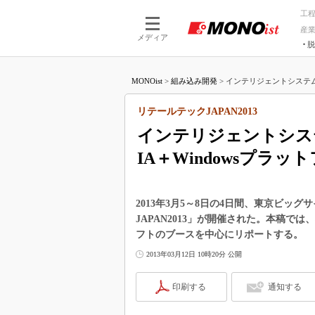
工
産
メディア
脱
つながる技術
AI×技術
MONOist
>
組み込み開発
>
インテリジェントシステム
つながる工場
AI×設備
つながるサービ
Physical
リテールテックJAPAN2013
インテリジェントシス
IA＋Windowsプラッ
2013年3月5～8日の4日間、東京ビッ
JAPAN2013」が開催された。本稿
フトのブースを中心にリポートする。
2013年03月12日 10時20分 公開
印刷する
通知する