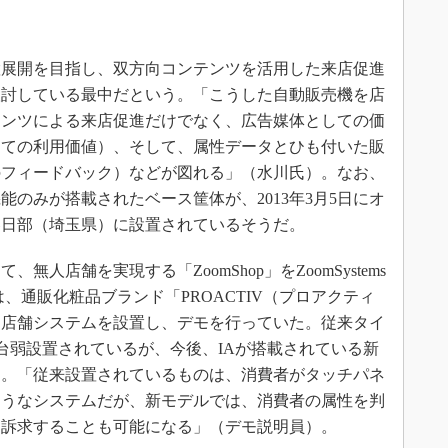
展開を目指し、双方向コンテンツを活用した来店促進
検討している最中だという。「こうした自動販売機を店
テンツによる来店促進だけでなく、広告媒体としての価
しての利用価値）、そして、属性データとひも付いた販
のフィードバック）などが図れる」（水川氏）。なお、
のみが搭載されたベース筐体が、2013年3月5日にオ
春日部（埼玉県）に設置されているそうだ。
店舗を実現する「ZoomShop」をZoomSystems
は、通販化粧品ブランド「PROACTIV（プロアクティ
売店舗システムを設置し、デモを行っていた。従来タイ
0台弱設置されているが、今後、IAが搭載されている新
う。「従来設置されているものは、消費者がタッチパネ
ようなシステムだが、新モデルでは、消費者の属性を判
ら訴求することも可能になる」（デモ説明員）。