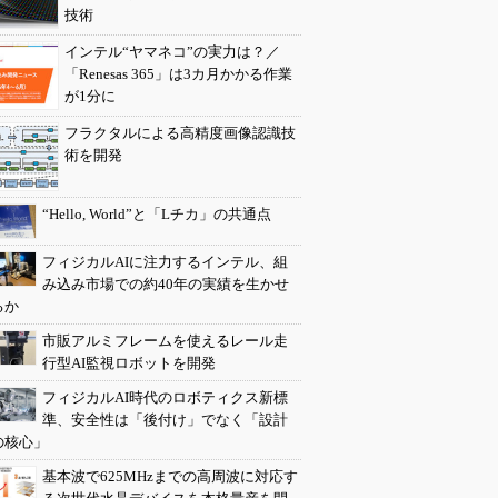
技術
インテル“ヤマネコ”の実力は？／
「Renesas 365」は3カ月かかる作業
が1分に
フラクタルによる高精度画像認識技
術を開発
“Hello, World”と「Lチカ」の共通点
フィジカルAIに注力するインテル、組
み込み市場での約40年の実績を生かせ
るか
市販アルミフレームを使えるレール走
行型AI監視ロボットを開発
フィジカルAI時代のロボティクス新標
準、安全性は「後付け」でなく「設計
の核心」
基本波で625MHzまでの高周波に対応す