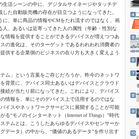
3Dプリンタ
生活シーンの中に、デジタルサイネージやタッチデ
産業オープンネット展
デジタルツインとCAE
載した自動販売機の存在が目立つようになってきた。
うに、単に商品の情報やCMをたれ流すのではなく、画
S＆OP
る人、あるいは近寄ってきた人の属性（年齢・性別な
インダストリー4.0
適な情報を提供することができるデバイスが増えつつあ
イノベーション
イスの進化は、そのターゲットであるわれわれ消費者の
製造業ビッグデータ
・提供する企業側のビジネスの在り方も大きく変えよう
メイドインジャパン
植物工場
テム」という言葉をご存じだろうか。昨今のネットワ
知財マネジメント
増を背景に、デバイス同士あるいはデバイスとクラウド
海外生産
の接続が当たり前になってきた。これにより、デバイス
グローバル設計・開発
らの情報を、単にそのデバイス上で活用するのではな
デバイスやネットワークサービスに展開することが可能
制御セキュリティ
ノのインターネット（Internet of Things）”時代
新型コロナへの対応
システムとは、こうしたあらゆるデバイスやセンサーか
グデータ）の中から、“価値のあるデータ”を作り出す