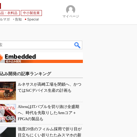
薬品・衣料品
中小製造業
マイページ
ルマガ
告知
Special
込み開発の記事ランキング
ルネサスが高崎工場を閉鎖へ、かつ
てはSiCデバイス生産の計画も
AlteraはITバブルを切り抜け全盛期
へ、時代を先取りしたArmコア＋
FPGAの製品も
強度20倍のフィルム採用で折り目が
目立ちにくい折りたたみスマホの新