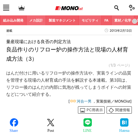
組み込み開発
メカ設計
製造マネジメント
モビリティ
FA
素材／化学
連載
2013年2月13日
量産現場における良否の判定方法
良品作りのリフロー炉の操作方法と現場の人材育
成方法（3）
（1/3 ページ）
はんだ付けに用いるリフロー炉の操作方法や、実装ラインの品質
を管理する現場の人材育成の手法を解説する本連載。第3回は、
リフロー後のはんだの内部に気泡が残ってしまうボイドへの対策
などについて紹介する。
[
河合一男
，実装技術／MONOist]
PC用表示
関連情報
Share
Post
LINE
Hatena