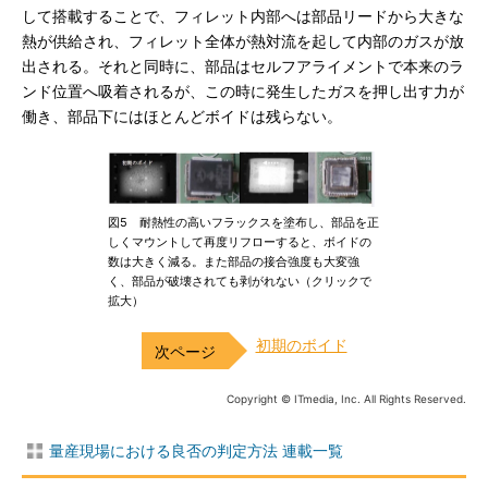
して搭載することで、フィレット内部へは部品リードから大きな
熱が供給され、フィレット全体が熱対流を起して内部のガスが放
出される。それと同時に、部品はセルフアライメントで本来のラ
ンド位置へ吸着されるが、この時に発生したガスを押し出す力が
働き、部品下にはほとんどボイドは残らない。
図5 耐熱性の高いフラックスを塗布し、部品を正
しくマウントして再度リフローすると、ボイドの
数は大きく減る。また部品の接合強度も大変強
く、部品が破壊されても剥がれない（クリックで
拡大）
初期のボイド
Copyright © ITmedia, Inc. All Rights Reserved.
量産現場における良否の判定方法 連載一覧