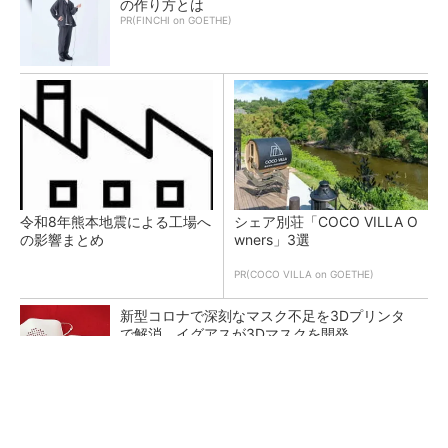
の作り方とは
PR(FINCHI on GOETHE)
令和8年熊本地震による工場へ
シェア別荘「COCO VILLA O
の影響まとめ
wners」3選
PR(COCO VILLA on GOETHE)
新型コロナで深刻なマスク不足を3Dプリンタ
で解消、イグアスが3Dマスクを開発
【レベル14】生成AIを味方に、3D CADを使い
こなそう！