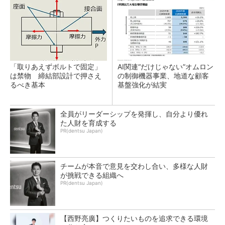
「取りあえずボルトで固定」
AI関連“だけじゃない”オムロン
は禁物 締結部設計で押さえ
の制御機器事業、地道な顧客
るべき基本
基盤強化が結実
全員がリーダーシップを発揮し、自分より優れ
た人財を育成する
PR(dentsu Japan)
チームが本音で意見を交わし合い、多様な人財
が挑戦できる組織へ
PR(dentsu Japan)
【西野亮廣】つくりたいものを追求できる環境