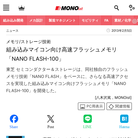
組み込み開発
メカ設計
製造マネジメント
モビリティ
FA
素材／化学
ニュース
2013年2月5日
メモリ/ストレージ技術
組み込みマイコン向け高速フラッシュメモリ
「NANO FLASH-100」
東芝 セミコンダクター＆ストレージは、同社独自のフラッシュ
メモリ技術「NANO FLASH」をベースに、さらなる高速アクセ
スを実現した組み込みマイコン向けフラッシュメモリ「NANO
FLASH-100」を開発した。
[八木沢篤，MONOist]
PC用表示
関連情報
Share
Post
LINE
Hatena