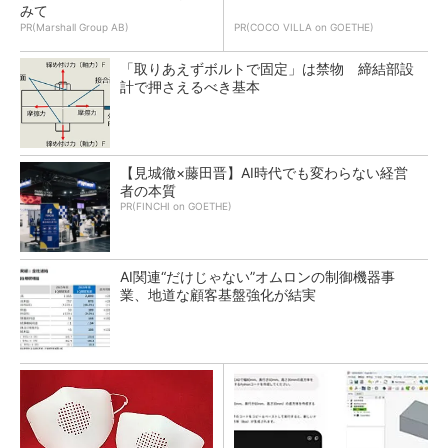
みて
PR(Marshall Group AB)
PR(COCO VILLA on GOETHE)
「取りあえずボルトで固定」は禁物 締結部設
計で押さえるべき基本
【見城徹×藤田晋】AI時代でも変わらない経営
者の本質
PR(FINCHI on GOETHE)
AI関連“だけじゃない”オムロンの制御機器事
業、地道な顧客基盤強化が結実