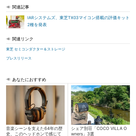
関連記事
IARシステムズ、東芝TX03マイコン搭載の評価キット
2種を発表
関連リンク
東芝 セミコンダクター＆ストレージ
プレスリリース
あなたにおすすめ
音楽シーンを支えた64年の歴
シェア別荘「COCO VILLA O
史、このヘッドホンで感じて
wners」3選