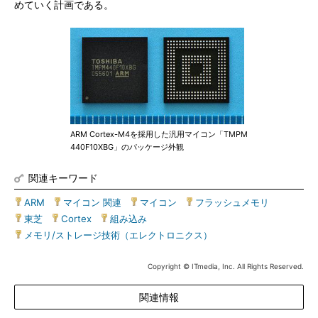
めていく計画である。
ARM Cortex-M4を採用した汎用マイコン「TMPM
440F10XBG」のパッケージ外観
関連キーワード
ARM
|
マイコン 関連
|
マイコン
|
フラッシュメモリ
|
東芝
|
Cortex
|
組み込み
|
メモリ/ストレージ技術（エレクトロニクス）
Copyright © ITmedia, Inc. All Rights Reserved.
関連情報