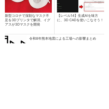
新型コロナで深刻なマスク不
【レベル14】生成AIを味方
足を3Dプリンタで解消、イグ
に、3D CADを使いこなそう！
アスが3Dマスクを開発
令和8年熊本地震による工場への影響まとめ
GOETHEとFINCHIがタッグを組み、新メディ
アを創設
PR(FINCHI on GOETHE)
狭小な駐車場に、シャープがポールカメラ式製
品発表 市場シェア10％目指す