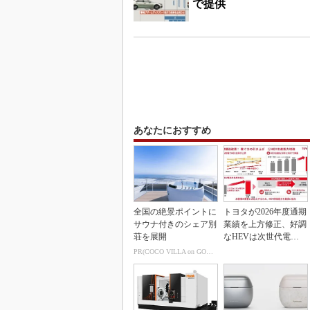
で提供
あなたにおすすめ
全国の絶景ポイントに
トヨタが2026年度通期
サウナ付きのシェア別
業績を上方修正、好調
荘を展開
なHEVは次世代電池
で競争力を強化へ
PR(COCO VILLA on GOETHE)