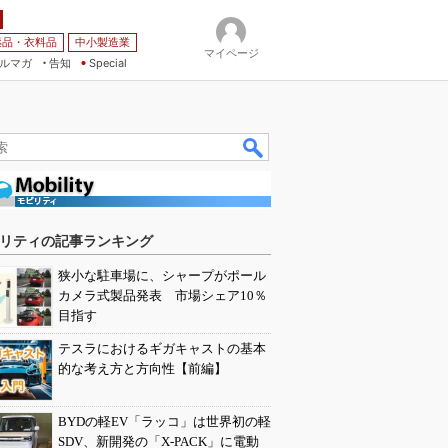
薬品・衣料品
中小製造業
マイページ
ルマガ
告知
Special
リティの記事ランキング
狭小な駐車場に、シャープがポール
カメラ式製品発表 市場シェア10％
目指す
テスラにおけるギガキャストの基本
的な考え方と方向性【前編】
BYDの軽EV「ラッコ」は世界初の軽
SDV、新開発の「X-PACK」に電動