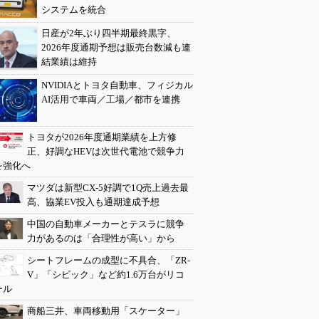
システムを統合
日産が2年ぶり四半期最終黒字、
2026年度通期予想は販売台数減も連
結業績は維持
NVIDIAとトヨタ自動車、フィジカル
AI活用で車両／工場／都市を連携
トヨタが2026年度通期業績を上方修
正、好調なHEVは次世代電池で競争力
を強化へ
マツダは新型CX-5好調で1Q売上過去最
高、協業EV投入も通期達成予想
中国の自動車メーカーとテスラに競争
力があるのは「合理性が高い」から
シートフレームの成型に不具合、「ZR-
V」「シビック」など約1.6万台がリコ
ール
商船三井、車両移動用「スケーター」