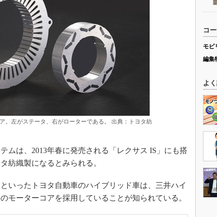
コー
モビ
編集
よく
ア。左がステータ、右がローターである。 出典：トヨタ紡
は、2013年春に発売される「レクサス IS」にも搭
ヨタ紡織製になるとみられる。
といったトヨタ自動車のハイブリッド車は、三井ハイ
製のモーターコアを採用していることが知られている。