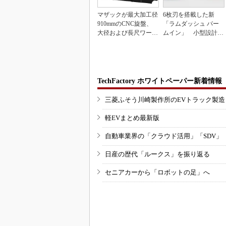
マザックが最大加工径
6枚刃を搭載した新
910mmのCNC旋盤、
「ラムダッシュ パー
大径および長尺ワーク
ムイン」 小型設計と
向け
意匠性をさらに追求
TechFactory ホワイトペーパー新着情報
三菱ふそう川崎製作所のEVトラック製
軽EVまとめ最新版
自動車業界の「クラウド活用」「SDV」
日産の歴代「ルークス」を振り返る
セニアカーから「ロボットの足」へ