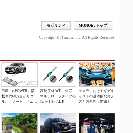
モビリティ
MONOist トップ
Copyright © ITmedia, Inc. All Rights Reserved.
日産「e-POWER」搭
高硬度材加工に対応、
テスラにおけるギガキ
載車約60万台がリコー
マルチローラタイプの
ャストの基本的な考え
ル、「ノート」「エク
鏡面仕上げ工具
方と方向性【前編】
ストレイル」な...