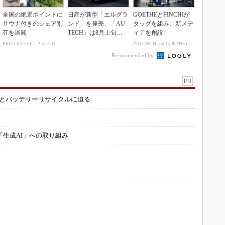
全国の絶景ポイントに
日産が新型「エルグラ
GOETHEとFINCHIが
サウナ付きのシェア別
ンド」を発売、「AU
タッグを組み、新メデ
荘を展開
TECH」は8月上旬に
ィアを創設
市場投入へ
PR(COCO VILLA on GOETHE)
PR(FINCHI on GOETHE)
Recommended by
PR
造とバッテリーリサイクルに迫る
「生成AI」への取り組み