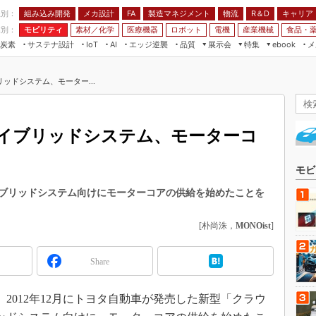
程別：
組み込み開発
メカ設計
製造マネジメント
物流
R＆D
キャリア
FA
業別：
モビリティ
素材／化学
医療機器
ロボット
電機
産業機械
食品・
炭素
サステナ設計
エッジ逆襲
品質
展示会
特集
メ
IoT
AI
ebook
伝承
組み込み開発
CEATEC
読者調査まとめ
編集後記
ッドシステム、モーター...
JIMTOF
保全
メカ設計
つながるクルマ
組込み/エッジ コンピューティング
ス
 AI
製造マネジメント
5G
展＆IoT/5Gソリューション展
VR／AR
FA
イブリッドシステム、モーターコ
IIFES
モビリティ
フィールドサービス
国際ロボット展
素材／化学
FPGA
モビ
ジャパンモビリティショー
組み込み画像技術
ブリッドシステム向けにモーターコアの供給を始めたことを
TECHNO-FRONTIER
組み込みモデリング
人テク展
[朴尚洙，
MONOist
]
Windows Embedded
スマート工場EXPO
車載ソフト開発
Share
EdgeTech+
ISO26262
日本ものづくりワールド
2012年12月にトヨタ自動車が発売した新型「クラウ
無償設計ツール
AUTOMOTIVE WORLD