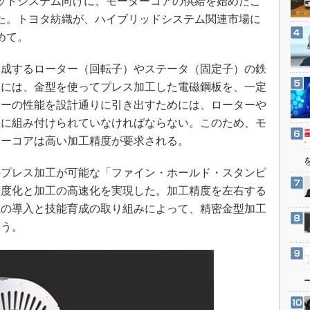
ッドシステム向けに、モーターコアの供給を始めたこ
3Dプリンタ
産業オープンネット展
た。トヨタ紡織が、ハイブリッドシステム関連市場に
デジタルツインとCAE
めて。
S＆OP
成するローター（回転子）やステータ（固定子）の鉄
インダストリー4.0
的には、金型を使ってプレス加工した電磁鋼板を、一定
イノベーション
ターの性能を設計通りに引き出すためには、ローターや
製造業ビッグデータ
確に組み付けられていなければならない。このため、モ
メイドインジャパン
ターコアは高い加工精度が要求される。
植物工場
プレス加工が可能な「ファイン・ホールド・スタンピ
知財マネジメント
精度化と加工の高速化を実現した。加工精度を左右する
海外生産
械の導入と技能育成の取り組みによって、精密金型加工
グローバル設計・開発
いう。
制御セキュリティ
新型コロナへの対応