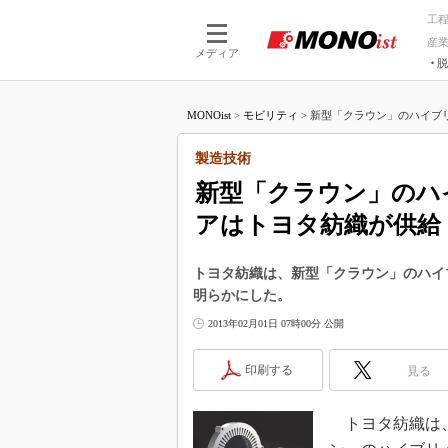
工
産
メディア
脱
つながる技術
AI×技術
MONOist
>
モビリティ
>
新型「クラウン」のハイブリ
つながる工場
AI×設備
つながるサービ
Physical
製造技術
新型「クラウン」のハ
アはトヨタ紡織が供給
トヨタ紡織は、新型「クラウン」のハイ
明らかにした。
2013年02月01日 07時00分 公開
印刷する
見る
トヨタ紡織は、