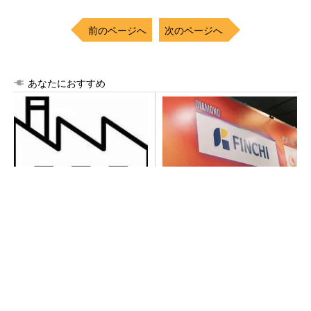
前のページへ
次のページへ
あなたにおすすめ
令和8年熊本地震による工場へ
【見城徹×藤田晋】AI時代でも
の影響まとめ
変わらない経営者の本質
PR(FINCHI on GOETHE)
異例ヒット？ 使い勝手にこだわったオムロン
の“オープンな”IO-Linkマスター