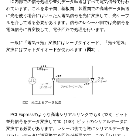
IC内部での信号処理や並列データ転送はすべて電気信号で行わ
れています。これを素子間、基板間、装置間での高速データ転送
に光を使う場合にはいったん電気信号を光に変換して、光ケーブ
ルを介して送る必要があります。信号のレシーバ側では光信号を
電気信号に再変換して、電子回路で処理を行います。
一般に『電気→光』変換にはレーザダイオード、『光→電気』
変換にはフォトダイオードが使われます（
図2
）。
図2 光によるデータ伝送
PCI Expressのような高速シリアルリンクでも8（128）ビット
並列信号をデータ変換して10（130）ビットのシリアルデータに
変換する必要があります。レシーバ側でも逆にシリアルデータを
パラレルデータに逆変換する回路が必要です。この『シリアル