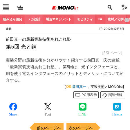
組み込み開発
メカ設計
製造マネジメント
モビリティ
FA
素材／化学
連載
2012年12月7日
前田真一の最新実装技術あれこれ塾
第5回 光と銅
（2/3 ページ）
実装分野の最新技術を分かりやすく紹介する前田真一氏の連載
「最新実装技術あれこれ塾」。第5回は、光インタフェースと、
銅を使う電気インタフェースのメリットとデメリットについて紹
介する。
[
前田真一
，実装技術／MONOist]
PC用表示
関連情報
Share
Post
LINE
Hatena
前のページへ
次のページへ