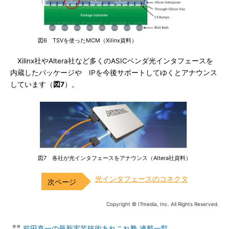
図6 TSVを使ったMCM（Xilinx資料）
Xilinx社やAltera社など多くのASICベンダ光インタフェースを
内蔵したパッケージや IPを今後サポートしてゆくとアナウンス
しています（
図7
）。
図7 各社が光インタフェースをアナウンス（Altera社資料）
光インタフェースのコネクタ
Copyright © ITmedia, Inc. All Rights Reserved.
前田真一の最新実装技術あれこれ塾 連載一覧