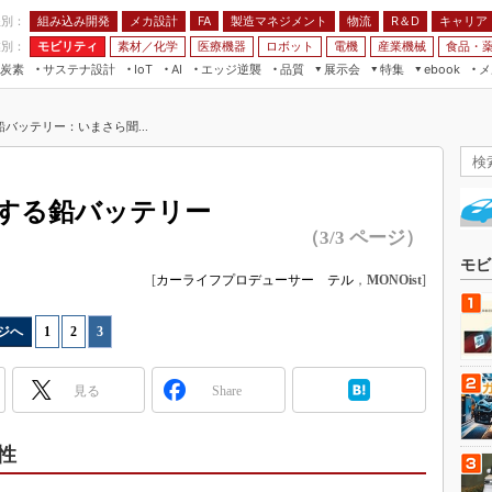
程別：
組み込み開発
メカ設計
製造マネジメント
物流
R＆D
キャリア
FA
業別：
モビリティ
素材／化学
医療機器
ロボット
電機
産業機械
食品・
炭素
サステナ設計
エッジ逆襲
品質
展示会
特集
メ
IoT
AI
ebook
伝承
組み込み開発
CEATEC
読者調査まとめ
編集後記
バッテリー：いまさら聞...
JIMTOF
保全
メカ設計
つながるクルマ
組込み/エッジ コンピューティング
ス
 AI
製造マネジメント
5G
展＆IoT/5Gソリューション展
VR／AR
FA
する鉛バッテリー
IIFES
モビリティ
フィールドサービス
（3/3 ページ）
国際ロボット展
素材／化学
FPGA
モビ
ジャパンモビリティショー
[
カーライフプロデューサー テル
，
MONOist
]
組み込み画像技術
TECHNO-FRONTIER
組み込みモデリング
ジへ
1
|
2
|
3
人テク展
Windows Embedded
スマート工場EXPO
見る
Share
車載ソフト開発
EdgeTech+
ISO26262
日本ものづくりワールド
性
無償設計ツール
AUTOMOTIVE WORLD