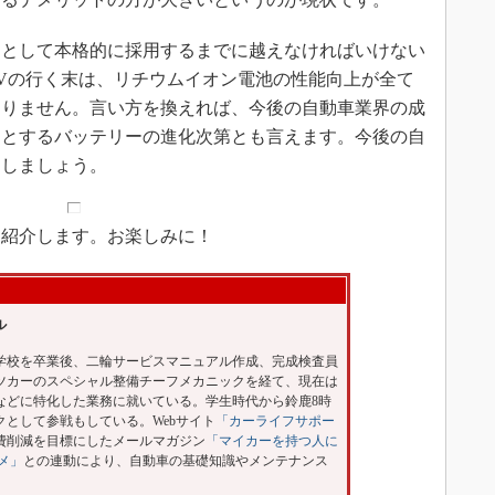
として本格的に採用するまでに越えなければいけない
Vの行く末は、リチウムイオン電池の性能向上が全て
ありません。言い方を換えれば、今後の自動車業界の成
めとするバッテリーの進化次第とも言えます。今後の自
目しましょう。
て紹介します。お楽しみに！
ル
門学校を卒業後、二輪サービスマニュアル作成、完成検査員
ツカーのスペシャル整備チーフメカニックを経て、現在は
などに特化した業務に就いている。学生時代から鈴鹿8時
として参戦もしている。Webサイト
「カーライフサポー
費削減を目標にしたメールマガジン
「マイカーを持つ人に
メ」
との連動により、自動車の基礎知識やメンテナンス
。