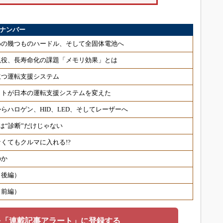
クナンバー
めの幾つものハードル、そして全固体電池へ
現役、長寿命化の課題「メモリ効果」とは
立つ運転支援システム
イトが日本の運転支援システムを変えた
らハロゲン、HID、LED、そしてレーザーへ
は“診断”だけじゃない
くてもクルマに入れる!?
のか
（後編）
（前編）
を「連載記事アラート」に登録する