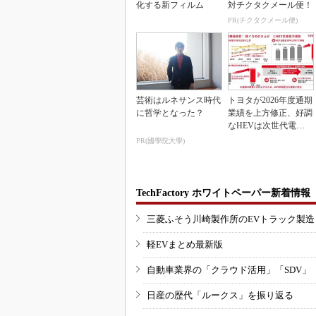
化する新フィルム
対チクタクメール便！
PR(チクタクメール便)
芸術はルネサンス時代
トヨタが2026年度通期
に哲学となった？
業績を上方修正、好調
なHEVは次世代電池
で競争力を強化へ
PR(國學院大學)
TechFactory ホワイトペーパー新着情報
三菱ふそう川崎製作所のEVトラック製
軽EVまとめ最新版
自動車業界の「クラウド活用」「SDV」
日産の歴代「ルークス」を振り返る