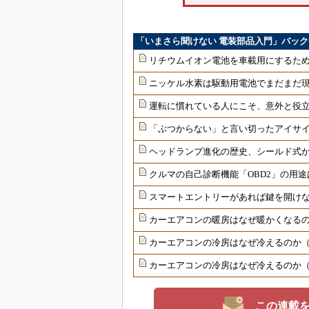
「いまさら聞けない 電装部品入門」バッ
リチウムイオン電池を車載用にするた
ニッケル水素は駆動用電池でまだまだ
運転に慣れている人にこそ、意外と役
「ぶつからない」と言い切ったアイサ
ヘッドランプ進化の歴史、シールド式か
クルマの自己診断機能「OBD2」の用途
スマートエントリーがあれば鍵を開けな
カーエアコンの暖房はなぜ暖かくなる
カーエアコンの冷房はなぜ冷えるのか
カーエアコンの冷房はなぜ冷えるのか
この連載