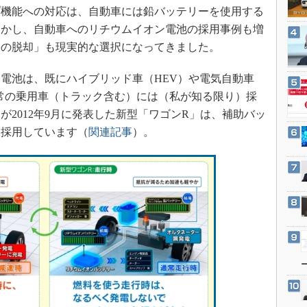
3Dプリンタ
機能への対応は、自動車には鉛バッテリーを使用する
産業オープンネット展
デジタルツインとCAE
しかし、自動車へのリチウムイオン電池の採用事例も増
らの脱却」も現実的な選択になってきました。
S＆OP
インダストリー4.0
電池は、既にハイブリッド車（HEV）や電気自動車
イノベーション
常の乗用車（トラック含む）には（私が知る限り）採
製造業ビッグデータ
2012年9月に発表した新型「ワゴンR」は、補助バッ
を採用しています（
関連記事
）。
メイドインジャパン
植物工場
知財マネジメント
海外生産
グローバル設計・開発
制御セキュリティ
新型コロナへの対応