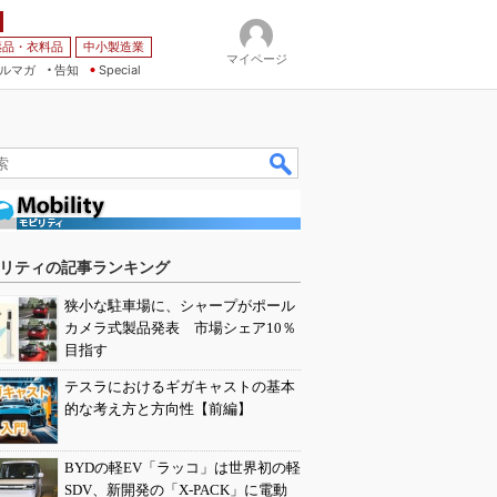
薬品・衣料品
中小製造業
マイページ
ルマガ
告知
Special
リティの記事ランキング
狭小な駐車場に、シャープがポール
カメラ式製品発表 市場シェア10％
目指す
テスラにおけるギガキャストの基本
的な考え方と方向性【前編】
BYDの軽EV「ラッコ」は世界初の軽
SDV、新開発の「X-PACK」に電動