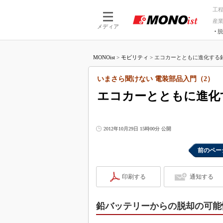
工
産
メディア
脱
つながる技術
AI×技術
MONOist
>
モビリティ
>
エコカーとともに進化する鉛
つながる工場
AI×設備
つながるサービ
Physical
いまさら聞けない 電装部品入門（2）
エコカーとともに進化
2012年10月29日 15時00分 公開
前のペー
印刷する
通知する
鉛バッテリーからの脱却の可能