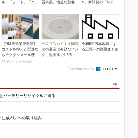
ル、「ノート」「エク
器事業、地道な顧客基
V、新開発の「X-PAC
ストレイル」な...
盤強化が結実
K」に電動システ...
【DM発送業界激震】
ペロブスカイト太陽電
令和8年熊本地震によ
コストを抑えた配達な
池の量産に有効なイン
る工場への影響まとめ
らチクタクメール便
ク、従来比で1.5倍の
性能向上
PR(チクタクメール便)
Recommended by
PR
造とバッテリーリサイクルに迫る
「生成AI」への取り組み