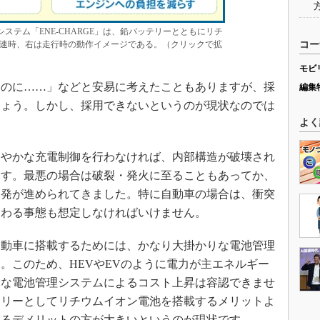
ステム「ENE-CHARGE」は、鉛バッテリーとともにリチ
速時、右は走行時の動作イメージである。（クリックで拡
コー
モビ
のに……」などと安易に考えたこともありますが、採
編集
しょう。しかし、採用できないというのが現状なのでは
よく
やかな充電制御を行わなければ、内部構造が破壊され
ます。最悪の場合は破裂・発火に至ることもあってか、
開発が進められてきました。特に自動車の場合は、衝突
加わる事態も想定しなければいけません。
動車に搭載するためには、かなり大掛かりな電池管理
。このため、HEVやEVのように電力が主エネルギー
りな電池管理システムによるコスト上昇は容認できませ
テリーとしてリチウムイオン電池を搭載するメリットよ
よるデメリットの方が大きいというのが現状です。