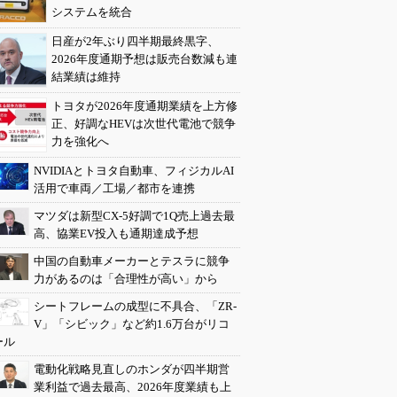
システムを統合
日産が2年ぶり四半期最終黒字、
2026年度通期予想は販売台数減も連
結業績は維持
トヨタが2026年度通期業績を上方修
正、好調なHEVは次世代電池で競争
力を強化へ
NVIDIAとトヨタ自動車、フィジカルAI
活用で車両／工場／都市を連携
マツダは新型CX-5好調で1Q売上過去最
高、協業EV投入も通期達成予想
中国の自動車メーカーとテスラに競争
力があるのは「合理性が高い」から
シートフレームの成型に不具合、「ZR-
V」「シビック」など約1.6万台がリコ
ール
電動化戦略見直しのホンダが四半期営
業利益で過去最高、2026年度業績も上