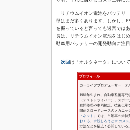
リチウムイオン電池をバッテリー
壁はまだ多くあります。しかし、E
を握っていると言っても過言では
長は、リチウムイオン電池をはじ
動車用バッテリーの開発動向に注
次回
は「オルタネータ」につい
プロフィール
カーライフプロデューサー テ
1981年生まれ。自動車整備専
（テストドライバー）、スポー
難問修理や車両検証、技術伝承
間耐久ロードレースのメカニック
トネット」
では、自動車の維持
おくる、☆脱しろうと☆ のスス
方法などを幅広く公開している