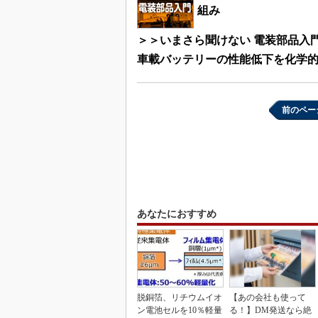
組み
＞＞いまさら聞けない 電装部品入
車載バッテリーの性能低下を化学
前のペー
あなたにおすすめ
脱銅箔、リチウムイオ
【あの会社も使って
ン電池セルを10％軽量
る！】DM発送なら絶