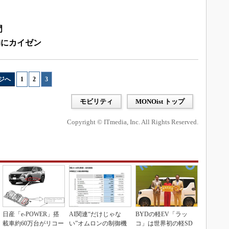
門
的にカイゼン
ジへ
1
|
2
|
3
モビリティ
MONOist トップ
Copyright © ITmedia, Inc. All Rights Reserved.
日産「e-POWER」搭
AI関連“だけじゃな
BYDの軽EV「ラッ
載車約60万台がリコー
い”オムロンの制御機
コ」は世界初の軽SD