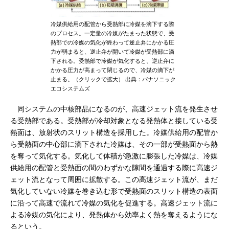
冷媒供給用の配管から受熱部に冷媒を滴下する際
のプロセス。一定量の冷媒がたまった状態で、受
熱部での冷媒の気化が終わって逆止弁にかかる圧
力が弱まると、逆止弁が開いて冷媒が受熱部に滴
下される。受熱部で冷媒が気化すると、逆止弁に
かかる圧力が高まって閉じるので、冷媒の滴下が
止まる。（クリックで拡大） 出典：パナソニック
エコシステムズ
同システムの中核部品になるのが、高速ジェット流を発生させ
る受熱部である。受熱部が冷却対象となる発熱体と接している受
熱面は、放射状のスリット構造を採用した。冷媒供給用の配管か
ら受熱面の中心部に滴下された冷媒は、その一部が受熱面から熱
を奪って気化する。気化して体積が急激に膨張した冷媒は、冷媒
供給用の配管と受熱面の間のわずかな隙間を通過する際に高速ジ
ェット流となって周囲に拡散する。この高速ジェット流が、まだ
気化していない冷媒を巻き込む形で受熱面のスリット構造の表面
に沿って高速で流れて冷媒の気化を促進する。高速ジェット流に
よる冷媒の気化により、発熱体から効率よく熱を奪えるようにな
るという。