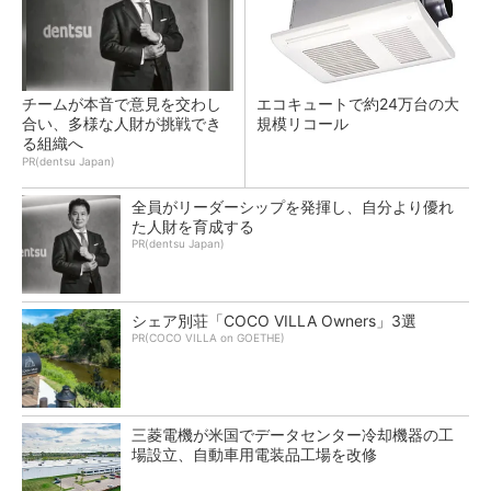
チームが本音で意見を交わし
エコキュートで約24万台の大
合い、多様な人財が挑戦でき
規模リコール
る組織へ
PR(dentsu Japan)
全員がリーダーシップを発揮し、自分より優れ
た人財を育成する
PR(dentsu Japan)
シェア別荘「COCO VILLA Owners」3選
PR(COCO VILLA on GOETHE)
三菱電機が米国でデータセンター冷却機器の工
場設立、自動車用電装品工場を改修