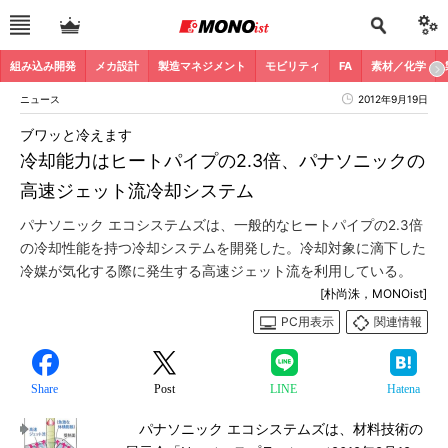
組み込み開発
メカ設計
製造マネジメント
モビリティ
FA
素材／化学
ニュース
2012年9月19日
ブワッと冷えます
冷却能力はヒートパイプの2.3倍、パナソニックの
高速ジェット流冷却システム
パナソニック エコシステムズは、一般的なヒートパイプの2.3倍
の冷却性能を持つ冷却システムを開発した。冷却対象に滴下した
冷媒が気化する際に発生する高速ジェット流を利用している。
[朴尚洙，MONOist]
PC用表示
関連情報
Share
Post
LINE
Hatena
パナソニック エコシステムズは、材料技術の