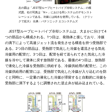
左の図は「JEST型ループヒートパイプ冷却システム」の模
式図。右の写真は「N＋」における同システムのデモンスト
レーションである。冷媒には純水を使用している。（クリッ
クで拡大） 出典：パナソニック エコシステムズ
JEST型ループヒートパイプ冷却システムは、大まかに分けて4
つの部品から構成される。1つ目は、発熱体と接しており、冷媒
の滴下によって高速ジェット流を発生させる構造を持つ受熱部で
ある。2つ目の部品は、受熱部で気化した冷媒を還流させる気化
冷媒用の配管だ。3つ目は、配管を経て送られてきた気化した冷
媒を冷やして液体に戻す放熱部である。最後の4つ目は、放熱部
で液化した冷媒を受熱部に供給する、冷媒供給用の配管だ。この
冷媒供給用の配管には、受熱部で気化した冷媒が入り込むのを防
ぐと同時に、一定量の液化した冷媒が滞留すると自動的に冷媒を
受熱部に滴下するように調整された逆止弁が組み込まれている。