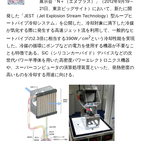
展示会「N＋（エヌプラス）」（2012年9月19～
21日、東京ビッグサイト）において、新たに開
発した「JEST（Jet Explosion Stream Technology）型ループヒ
ートパイプ冷却システム」を公開した。冷却対象に滴下した冷媒
が気化する際に発生する高速ジェット流を利用して、一般的なヒ
2
ートパイプの2.3倍に相当する390W／cm
という冷却性能を実現
した。冷媒の循環にポンプなどの電力を使用する機器が不要なこ
とも特徴である。SiC（シリコンカーバイド）デバイスなどの次
世代パワー半導体を用いた高密度パワーエレクトロニクス機器
や、スーパーコンピュータの演算処理装置といった、発熱密度の
高いものを冷却する用途に向ける。