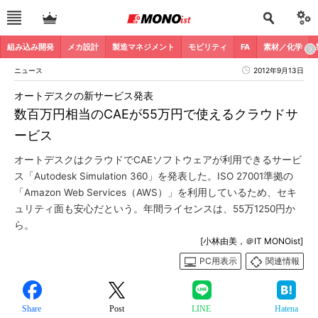
組み込み開発
メカ設計
製造マネジメント
モビリティ
FA
素材／化学
ニュース
2012年9月13日
オートデスクの新サービス発表
数百万円相当のCAEが55万円で使えるクラウドサ
ービス
オートデスクはクラウドでCAEソフトウェアが利用できるサービ
ス「Autodesk Simulation 360」を発表した。ISO 27001準拠の
「Amazon Web Services（AWS）」を利用しているため、セキ
ュリティ面も安心だという。年間ライセンスは、55万1250円か
ら。
[小林由美，＠IT MONOist]
PC用表示
関連情報
Share
Post
LINE
Hatena