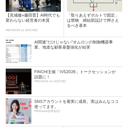
【見城徹×藤田晋】AI時代でも
「取りあえずボルトで固定」
変わらない経営者の本質
は禁物 締結部設計で押さえ
るべき基本
PR(FINCHI on GOETHE)
AI関連“だけじゃない”オムロンの制御機器事
業、地道な顧客基盤強化が結実
FINCHI主催「IVS2026」トークセッションが
話題に！
PR(FINCHI on GOETHE)
SNSアカウントを着実に成長。実はみんなココ
使ってます。
PR(Dreaw合同会社)