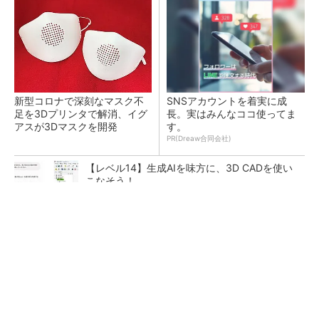
新型コロナで深刻なマスク不
SNSアカウントを着実に成
足を3Dプリンタで解消、イグ
長。実はみんなココ使ってま
アスが3Dマスクを開発
す。
PR(Dreaw合同会社)
【レベル14】生成AIを味方に、3D CADを使い
こなそう！
令和8年熊本地震による工場への影響まとめ
狭小な駐車場に、シャープがポールカメラ式製