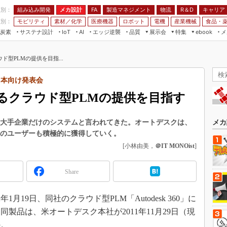
程別：
組み込み開発
メカ設計
製造マネジメント
物流
R＆D
キャリア
FA
業別：
モビリティ
素材／化学
医療機器
ロボット
電機
産業機械
食品・
炭素
サステナ設計
エッジ逆襲
品質
展示会
特集
メ
IoT
AI
ebook
伝承
組み込み開発
CEATEC
読者調査まとめ
編集後記
型PLMの提供を目指...
JIMTOF
保全
メカ設計
つながるクルマ
組込み/エッジ コンピューティング
ス
 AI
製造マネジメント
5G
の日本向け発表会
展＆IoT/5Gソリューション展
VR／AR
FA
るクラウド型PLMの提供を目指す
IIFES
モビリティ
フィールドサービス
国際ロボット展
素材／化学
FPGA
、大手企業だけのシステムと言われてきた。オートデスクは、
メカ
ジャパンモビリティショー
業のユーザーも積極的に獲得していく。
組み込み画像技術
TECHNO-FRONTIER
[小林由美，
＠IT MONOist
]
組み込みモデリング
人テク展
Windows Embedded
Share
スマート工場EXPO
車載ソフト開発
EdgeTech+
月19日、同社のクラウド型PLM「Autodesk 360」に
ISO26262
日本ものづくりワールド
製品は、米オートデスク本社が2011年11月29日（現
無償設計ツール
AUTOMOTIVE WORLD
の。