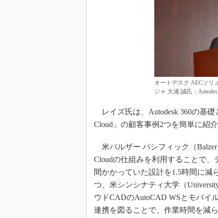
オートデスク AECソリ
ジャ 大浦 誠氏：Autodes
レイズ氏は、Autodesk 360の基
Cloud」の顧客事例2つを簡単に紹
米バルザー パシフィック（Balzer P
Cloudの仕組みを利用することで
間かかっていた設計を1.5時間に
つ、米シンシナティ大学（Universit
ウドCADのAutoCAD WSと
連携を図ることで、作業時間を減