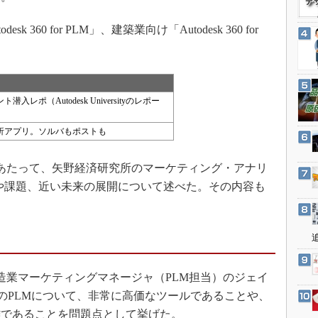
3Dプリンタ
産業オープンネット展
デジタルツインとCAE
sk 360 for PLM」、建築業向け「Autodesk 360 for
S＆OP
インダストリー4.0
イノベーション
入レポ（Autodesk Universityのレポー
製造業ビッグデータ
析アプリ。ソルバもポストも
メイドインジャパン
植物工場
するにあたって、矢野経済研究所のマーケティング・アナリ
知財マネジメント
義や課題、近い未来の展開について述べた。その内容も
海外生産
グローバル設計・開発
制御セキュリティ
新型コロナへの対応
造業マーケティングマネージャ（PLM担当）のジェイ
は、従来のPLMについて、非常に高価なツールであることや、
雑であることを問題点として挙げた。