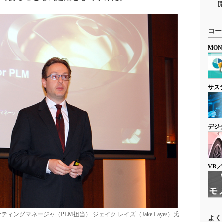
コー
MO
サス
デジ
VR
ングマネージャ（PLM担当） ジェイク レイズ（Jake Layes）氏
よく