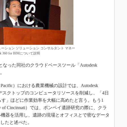
ューション ソリューション コンサルタント マネー
k 360 for BIMについて説明
礎となった同社のクラウドベースツール「Autodesk
介。
acific）における農業機械の設計では、Autodesk
、デスクトップのコンピュータリソースを削減し、「4日
減らす」ほどに作業効率を大幅に高めたと言う。もう1
y of Cincinnati）では、ポンペイ遺跡研究の際に、クラ
モバイル機器を活用し、遺跡の現場とオフィスとで密なデータ
らしたと述べた。