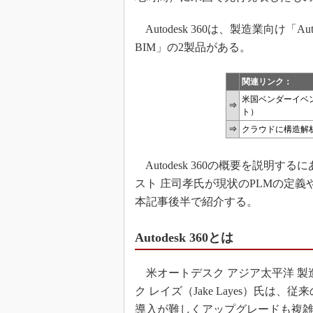
Autodesk 360は、製造業向け「Autode
BIM」の2製品がある。
関連リンク：
米国ベンダーイベント潜
⇒
ト）
⇒
クラウドに構造解
Autodesk 360の概要を説明
スト 庄司孝氏が現状のPLMの定
本記事後半で紹介する。
Autodesk 360とは
米オートデスク アジア太平洋 製
ク レイズ（Jake Layes）氏
導入が難しくアップグレードも複