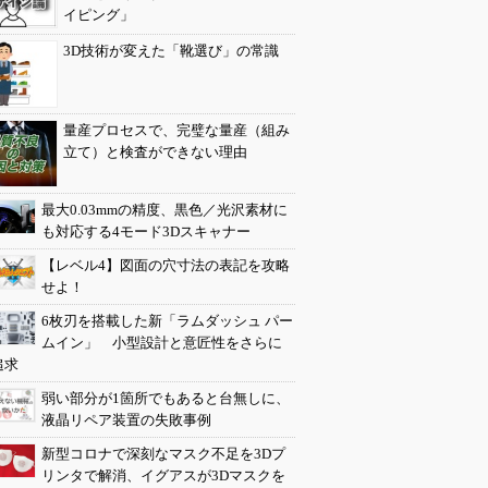
イピング」
3D技術が変えた「靴選び」の常識
量産プロセスで、完璧な量産（組み
立て）と検査ができない理由
最大0.03mmの精度、黒色／光沢素材に
も対応する4モード3Dスキャナー
【レベル4】図面の穴寸法の表記を攻略
せよ！
6枚刃を搭載した新「ラムダッシュ パー
ムイン」 小型設計と意匠性をさらに
追求
弱い部分が1箇所でもあると台無しに、
液晶リペア装置の失敗事例
新型コロナで深刻なマスク不足を3Dプ
リンタで解消、イグアスが3Dマスクを