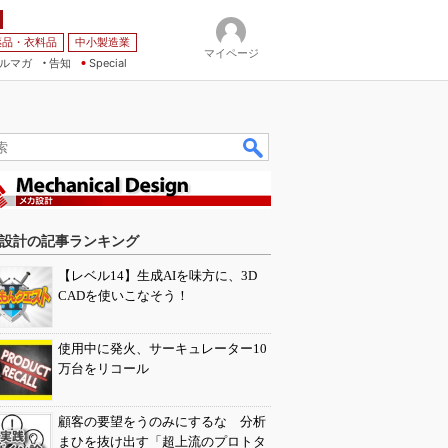
薬品・衣料品
中小製造業
マイページ
ルマガ
告知
Special
設計の記事ランキング
【レベル14】生成AIを味方に、3D
CADを使いこなそう！
使用中に発火、サーキュレーター10
万台をリコール
顧客の要望をうのみにするな 分析
まひを抜け出す「超上流のプロトタ