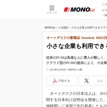
工
産
メディア
脱
つながる技術
AI×技術
MONOist
>
メカ設計
>
小さな企業も利用できるクラウド
つながる工場
AI×設備
つながるサービ
Physical
オートデスクの新製品 Autodesk 360
小さな企業も利用でき
従来のPLMは高価な上に導入が難しく
クラウド型のPLMの提供により、小企
2012年01月20日 19時00分 公開
印刷する
見る
オートデスクの日本法人は、2012年1
関する日本向け説明会を開催した。同
地時間）に米国で先行発表したも