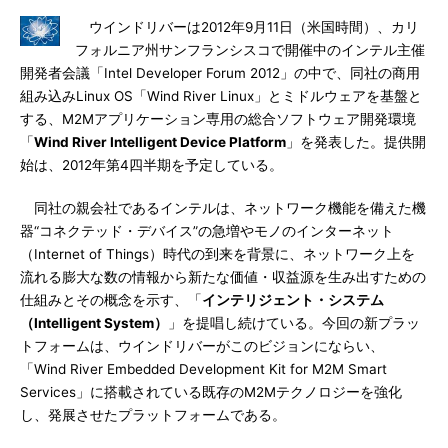
ウインドリバーは2012年9月11日（米国時間）、カリ
フォルニア州サンフランシスコで開催中のインテル主催
開発者会議「Intel Developer Forum 2012」の中で、同社の商用
組み込みLinux OS「Wind River Linux」とミドルウェアを基盤と
する、M2Mアプリケーション専用の総合ソフトウェア開発環境
「
Wind River Intelligent Device Platform
」を発表した。提供開
始は、2012年第4四半期を予定している。
同社の親会社であるインテルは、ネットワーク機能を備えた機
器“コネクテッド・デバイス”の急増やモノのインターネット
（Internet of Things）時代の到来を背景に、ネットワーク上を
流れる膨大な数の情報から新たな価値・収益源を生み出すための
仕組みとその概念を示す、「
インテリジェント・システム
（Intelligent System）
」を提唱し続けている。今回の新プラッ
トフォームは、ウインドリバーがこのビジョンにならい、
「Wind River Embedded Development Kit for M2M Smart
Services」に搭載されている既存のM2Mテクノロジーを強化
し、発展させたプラットフォームである。