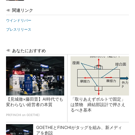
関連リンク
ウインドリバー
プレスリリース
あなたにおすすめ
【見城徹×藤田晋】AI時代でも
「取りあえずボルトで固定」
変わらない経営者の本質
は禁物 締結部設計で押さえ
るべき基本
PR(FINCHI on GOETHE)
GOETHEとFINCHIがタッグを組み、新メディ
アを創設