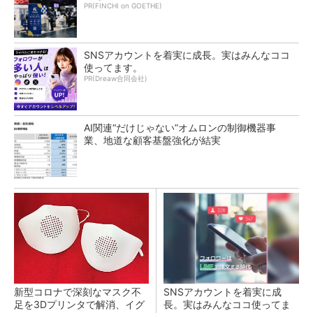
PR(FINCHI on GOETHE)
SNSアカウントを着実に成長。実はみんなココ
使ってます。
PR(Dreaw合同会社)
AI関連“だけじゃない”オムロンの制御機器事
業、地道な顧客基盤強化が結実
新型コロナで深刻なマスク不
SNSアカウントを着実に成
足を3Dプリンタで解消、イグ
長。実はみんなココ使ってま