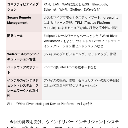
コネクティビティオプ
PAN、LAN、WANに対応した3G、Bluetooth、
ション
Ethernet、Wi-Fi、ZigBee、ZWaveなど
Secure Remote
カスタマイズ可能なトラステッドブート、grsecurity
Management
によるリソース管理、TPM（Trusted Platform
Module）によるセキュアな鍵の移行と完全性の測定
開発ツール
Eclipseフレームワークをベースとした「Wind River
Workbench」および、ウインドリバーのソフトウェア
インテグレーション用ビルドシステムなど
Webベースのコンフィ
デバイスのプロビジョニング、セットアップ、管理
ギュレーション管理
ハードウェアのサポー
Kontron製 Intel Atom搭載ボードなど
ト
インテルのインテリジ
デバイスの接続、管理、セキュリティへの対応を目的
ェント・システム・フ
にした相互運用可能なソリューション
レームワークとの互換
性
表1 「Wind River Intelligent Device Platform」の主な特徴
今回の発表を受け、ウインドリバー インテリジェントシステ