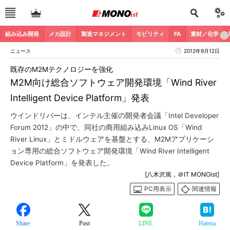
組み込み開発
メカ設計
製造マネジメント
モビリティ
FA
素材／化学
ニュース
2012年9月12日
既存のM2Mテクノロジーを強化
M2M向け総合ソフトウェア開発環境「Wind River
Intelligent Device Platform」発表
ウインドリバーは、インテル主催の開発者会議「Intel Developer
Forum 2012」の中で、同社の商用組み込みLinux OS「Wind
River Linux」とミドルウェアを基盤とする、M2Mアプリケーシ
ョン専用の総合ソフトウェア開発環境「Wind River Intelligent
Device Platform」を発表した。
[八木沢篤，＠IT MONOist]
PC用表示
関連情報
Share
Post
LINE
Hatena