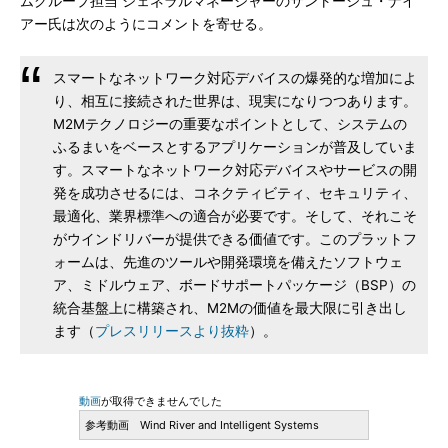
ムグループ担当 ジェネラルマネージャーのサントーシュ・ナイ
アー氏は次のようにコメントを寄せる。
スマートなネットワーク対応デバイスの爆発的な増加によ
り、相互に接続された世界は、現実になりつつあります。
M2Mテクノロジーの重要なポイントとして、システムの
ふるまいをベースとするアプリケーションが普及していま
す。スマートなネットワーク対応デバイスやサービスの開
発を成功させるには、コネクティビティ、セキュリティ、
最適化、業界標準への適合が必要です。そして、それこそ
がウインドリバーが提供できる価値です。このプラットフ
ォームは、先進のツールや開発環境を備えたソフトウェ
ア、ミドルウェア、ボードサポートパッケージ（BSP）の
統合基盤上に構築され、M2Mの価値を最大限に引き出し
ます（
プレスリリースより抜粋
）。
動画
が取得できませんでした
参考動画 Wind River and Intelligent Systems