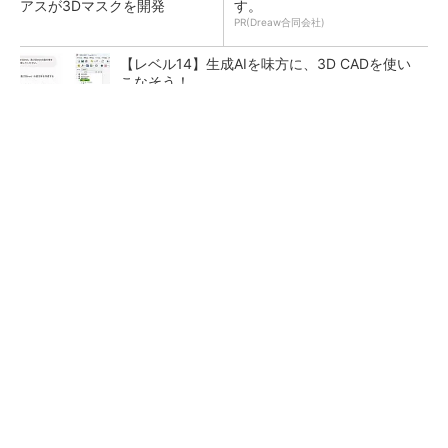
アスが3Dマスクを開発
す。
PR(Dreaw合同会社)
【レベル14】生成AIを味方に、3D CADを使い
こなそう！
令和8年熊本地震による工場への影響まとめ
狭小な駐車場に、シャープがポールカメラ式製
品発表 市場シェア10％目指す