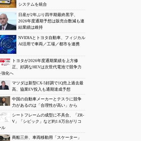
システムを統合
日産が2年ぶり四半期最終黒字、
2026年度通期予想は販売台数減も連
結業績は維持
NVIDIAとトヨタ自動車、フィジカル
AI活用で車両／工場／都市を連携
トヨタが2026年度通期業績を上方修
正、好調なHEVは次世代電池で競争力
を強化へ
マツダは新型CX-5好調で1Q売上過去最
高、協業EV投入も通期達成予想
中国の自動車メーカーとテスラに競争
力があるのは「合理性が高い」から
シートフレームの成型に不具合、「ZR-
V」「シビック」など約1.6万台がリコ
ール
商船三井、車両移動用「スケーター」