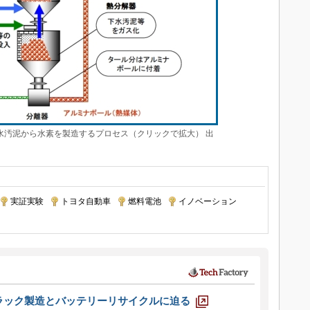
下水汚泥から水素を製造するプロセス（クリックで拡大） 出
実証実験
|
トヨタ自動車
|
燃料電池
|
イノベーション
|
ラック製造とバッテリーリサイクルに迫る