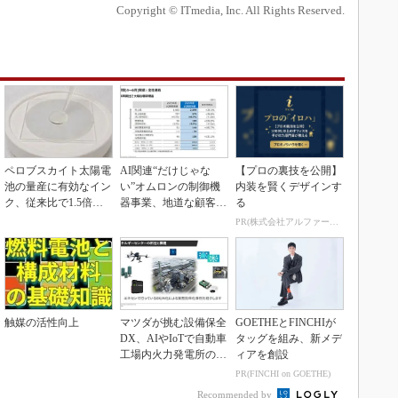
Copyright © ITmedia, Inc. All Rights Reserved.
ペロブスカイト太陽電
AI関連“だけじゃな
【プロの裏技を公開】
池の量産に有効なイン
い”オムロンの制御機
内装を賢くデザインす
ク、従来比で1.5倍の
器事業、地道な顧客基
る
性能向上
盤強化が結実
PR(株式会社アルファーテクノ)
触媒の活性向上
マツダが挑む設備保全
GOETHEとFINCHIが
DX、AIやIoTで自動車
タッグを組み、新メデ
工場内火力発電所の現
ィアを創設
地点検ゼロへ
PR(FINCHI on GOETHE)
Recommended by