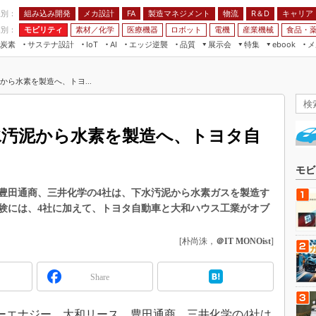
程別：
組み込み開発
メカ設計
製造マネジメント
物流
R＆D
キャリア
FA
業別：
モビリティ
素材／化学
医療機器
ロボット
電機
産業機械
食品・
炭素
サステナ設計
エッジ逆襲
品質
展示会
特集
メ
IoT
AI
ebook
伝承
組み込み開発
CEATEC
読者調査まとめ
編集後記
から水素を製造へ、トヨ...
JIMTOF
保全
メカ設計
つながるクルマ
組込み/エッジ コンピューティング
ス
 AI
製造マネジメント
5G
展＆IoT/5Gソリューション展
VR／AR
FA
水汚泥から水素を製造へ、トヨタ自
IIFES
モビリティ
フィールドサービス
国際ロボット展
素材／化学
FPGA
モビ
ジャパンモビリティショー
組み込み画像技術
豊田通商、三井化学の4社は、下水汚泥から水素ガスを製造す
TECHNO-FRONTIER
験には、4社に加えて、トヨタ自動車と大和ハウス工業がオブ
組み込みモデリング
人テク展
Windows Embedded
[朴尚洙，
＠IT MONOist
]
スマート工場EXPO
車載ソフト開発
EdgeTech+
Share
ISO26262
日本ものづくりワールド
無償設計ツール
AUTOMOTIVE WORLD
エナジー、大和リース、豊田通商、三井化学の4社は