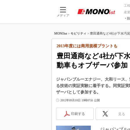
工
産
メディア
脱
つながる技術
AI×技術
MONOist
>
モビリティ
>
豊田通商など4社が下水汚泥
つながる工場
AI×設備
つながるサービ
Physical
2013年度には商用規模プラントも
豊田通商など4社が下
動車もオブザーバ参加
ジャパンブルーエナジー、大和リース、
る技術の実証実験に着手する。同実証実
ザーバとして参加する。
2012年09月10日 19時07分 公開
印刷する
見る
ジャパンブルー