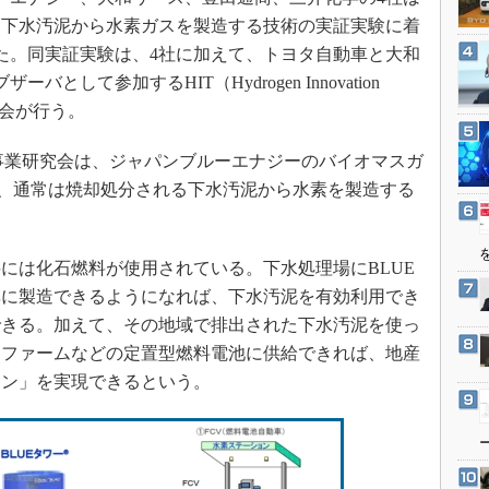
3Dプリンタ
産業オープンネット展
0日、下水汚泥から水素ガスを製造する技術の実証実験に着
デジタルツインとCAE
た。同実証実験は、4社に加えて、トヨタ自動車と大和
S＆OP
バとして参加するHIT（Hydrogen Innovation
インダストリー4.0
究会が行う。
イノベーション
IT事業研究会は、ジャパンブルーエナジーのバイオマスガ
製造業ビッグデータ
て、通常は焼却処分される下水汚泥から水素を製造する
メイドインジャパン
植物工場
は化石燃料が使用されている。下水処理場にBLUE
知財マネジメント
率に製造できるようになれば、下水汚泥を有効利用でき
海外生産
できる。加えて、その地域で排出された下水汚泥を使っ
グローバル設計・開発
ネファームなどの定置型燃料電池に供給できれば、地産
制御セキュリティ
ウン」を実現できるという。
新型コロナへの対応