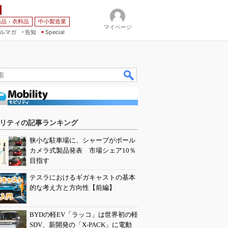
薬品・衣料品
中小製造業
マイページ
ルマガ
告知
Special
リティの記事ランキング
狭小な駐車場に、シャープがポール
カメラ式製品発表 市場シェア10％
目指す
テスラにおけるギガキャストの基本
的な考え方と方向性【前編】
BYDの軽EV「ラッコ」は世界初の軽
SDV、新開発の「X-PACK」に電動