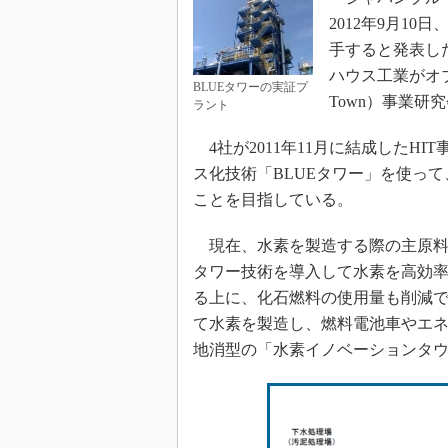
2012年9月1
手すると発表し
ハウス工業がオブザー
BLUEタワーの実証プ
Town）事業研
ラント
4社が2011年11月に結成したH
ス化技術「BLUEタワー」を使っ
ことを目指している。
現在、水素を製造する際の主原料に
タワー技術を導入して水素を高効
る上に、化石燃料の使用量も削減
て水素を製造し、燃料電池車やエ
地消型の「水素イノベーションタ