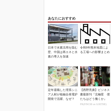
あなたにおすすめ
日本で水素活用を阻む
令和8年熊本地震によ
壁、中国は再エネと水
る工場への影響まとめ
素の導入を加速
定年退職した理系シニ
【西野亮廣】ビジネス
ア人材が核融合発電炉
書最新刊『北極星 僕
開発で活躍、なぜ？
たちはどう働くか』
PR(FINCHI on GOETHE)