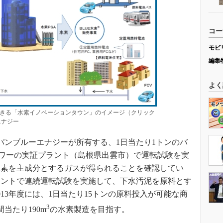
コー
モビ
編集
よく
きる「水素イノベーションタウン」のイメージ（クリック
エナジー
ャパンブルーエナジーが所有する、1日当たり1トンのバ
タワーの実証プラント（島根県出雲市）で運転試験を実
水素を主成分とするガスが得られることを確認してい
プラントで連続運転試験を実施して、下水汚泥を原料とす
13年度には、1日当たり15トンの原料投入が可能な商
3
当たり190m
の水素製造を目指す。