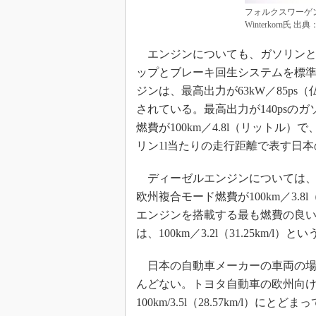
フォルクスワーゲン
Winterkorn氏
エンジンについても、ガソリンと
ップとブレーキ回生システムを標
ジンは、最高出力が63kW／85ps（
されている。最高出力が140psの
燃費が100km／4.8l（リットル
リン1l当たりの走行距離で表す日本の燃
ディーゼルエンジンについては、最高
欧州複合モード燃費が100km／3.8
エンジンを搭載する最も燃費の良い「B
は、100km／3.2l（31.25km/
日本の自動車メーカーの車両の場合
んどない。トヨタ自動車の欧州向け小
100km/3.5l（28.57km/l）にとど