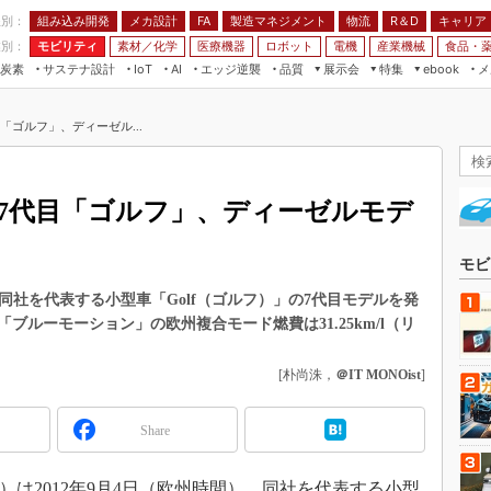
程別：
組み込み開発
メカ設計
製造マネジメント
物流
R＆D
キャリア
FA
業別：
モビリティ
素材／化学
医療機器
ロボット
電機
産業機械
食品・
炭素
サステナ設計
エッジ逆襲
品質
展示会
特集
メ
IoT
AI
ebook
伝承
組み込み開発
CEATEC
読者調査まとめ
編集後記
「ゴルフ」、ディーゼル...
JIMTOF
保全
メカ設計
つながるクルマ
組込み/エッジ コンピューティング
ス
 AI
製造マネジメント
5G
展＆IoT/5Gソリューション展
VR／AR
FA
7代目「ゴルフ」、ディーゼルモデ
IIFES
モビリティ
フィールドサービス
国際ロボット展
素材／化学
FPGA
モビ
ジャパンモビリティショー
組み込み画像技術
は、同社を代表する小型車「Golf（ゴルフ）」の7代目モデルを発
TECHNO-FRONTIER
ルーモーション」の欧州複合モード燃費は31.25km/l（リ
組み込みモデリング
人テク展
Windows Embedded
[朴尚洙，
＠IT MONOist
]
スマート工場EXPO
車載ソフト開発
EdgeTech+
Share
ISO26262
日本ものづくりワールド
無償設計ツール
AUTOMOTIVE WORLD
ゲン）は2012年9月4日（欧州時間）、同社を代表する小型