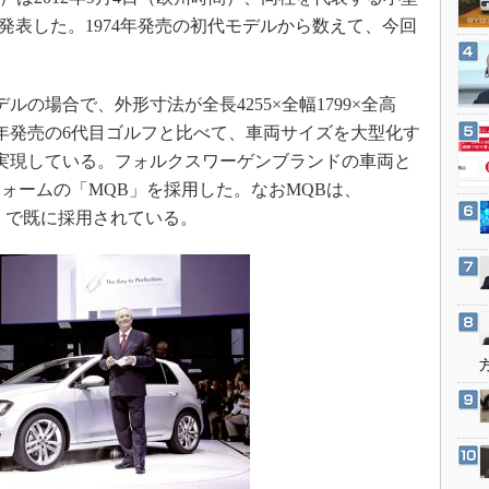
3Dプリンタ
産業オープンネット展
を発表した。1974年発売の初代モデルから数えて、今回
デジタルツインとCAE
S＆OP
の場合で、外形寸法が全長4255×全幅1799×全高
インダストリー4.0
2008年発売の6代目ゴルフと比べて、車両サイズを大型化す
イノベーション
化を実現している。フォルクスワーゲンブランドの車両と
製造業ビッグデータ
ォームの「MQB」を採用した。なおMQBは、
メイドインジャパン
3」で既に採用されている。
植物工場
知財マネジメント
海外生産
グローバル設計・開発
制御セキュリティ
新型コロナへの対応