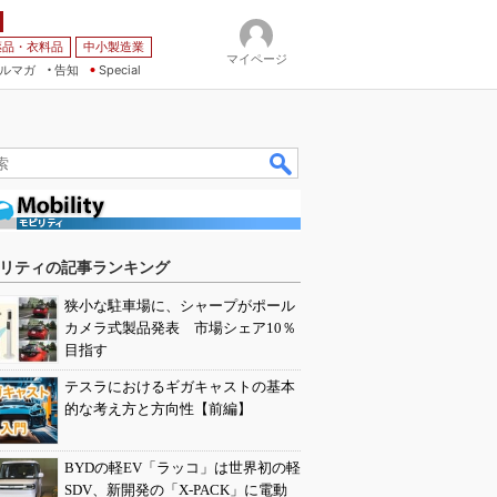
薬品・衣料品
中小製造業
マイページ
ルマガ
告知
Special
リティの記事ランキング
狭小な駐車場に、シャープがポール
カメラ式製品発表 市場シェア10％
目指す
テスラにおけるギガキャストの基本
的な考え方と方向性【前編】
BYDの軽EV「ラッコ」は世界初の軽
SDV、新開発の「X-PACK」に電動