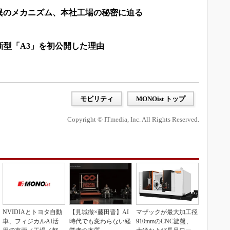
異のメカニズム、本社工場の秘密に迫る
新型「A3」を初公開した理由
モビリティ
MONOist トップ
Copyright © ITmedia, Inc. All Rights Reserved.
NVIDIAとトヨタ自動
【見城徹×藤田晋】AI
マザックが最大加工径
車、フィジカルAI活
時代でも変わらない経
910mmのCNC旋盤、