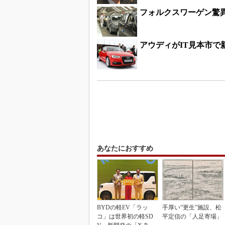
フォルクスワーゲン驚
アウディがIT見本市で
あなたにおすすめ
BYDの軽EV「ラッ
手厚い“更生”施設、松
コ」は世界初の軽SD
平定信の「人足寄場」