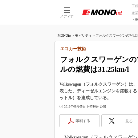
工
産
メディア
脱
つながる技術
AI×技術
MONOist
>
モビリティ
>
フォルクスワーゲンの7代目
つながる工場
AI×設備
つながるサービ
Physical
エコカー技術
フォルクスワーゲンの
ルの燃費は31.25km/l
Volkswagen（フォルクスワーゲン）
表した。ディーゼルエンジンを搭載する「ブ
ットル）を達成している。
2012年09月05日 14時10分 公開
印刷する
見る
Volkswagen（フォルクスワー