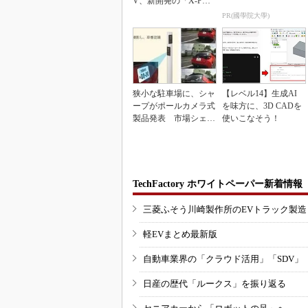
V、新開発の「X-PAC
K」に電動システ...
PR(國學院大學)
狭小な駐車場に、シャ
【レベル14】生成AI
ープがポールカメラ式
を味方に、3D CADを
製品発表 市場シェア
使いこなそう！
10％目指す
TechFactory ホワイトペーパー新着情報
三菱ふそう川崎製作所のEVトラック製
軽EVまとめ最新版
自動車業界の「クラウド活用」「SDV」
日産の歴代「ルークス」を振り返る