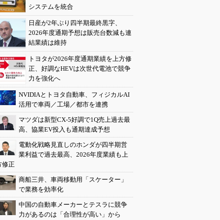
システムを統合
日産が2年ぶり四半期最終黒字、
2026年度通期予想は販売台数減も連
結業績は維持
トヨタが2026年度通期業績を上方修
正、好調なHEVは次世代電池で競争
力を強化へ
NVIDIAとトヨタ自動車、フィジカルAI
活用で車両／工場／都市を連携
マツダは新型CX-5好調で1Q売上過去最
高、協業EV投入も通期達成予想
電動化戦略見直しのホンダが四半期営
業利益で過去最高、2026年度業績も上
方修正
商船三井、車両移動用「スケーター」
で業務を効率化
中国の自動車メーカーとテスラに競争
力があるのは「合理性が高い」から