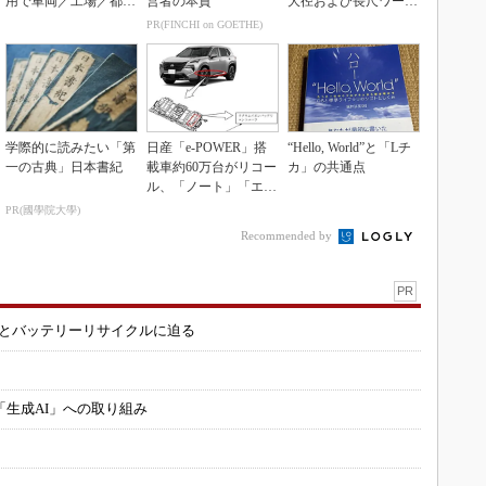
用で車両／工場／都市
営者の本質
大径および長尺ワーク
を連携
向け
PR(FINCHI on GOETHE)
学際的に読みたい「第
日産「e-POWER」搭
“Hello, World”と「Lチ
一の古典」日本書紀
載車約60万台がリコー
カ」の共通点
ル、「ノート」「エク
ストレイル」な...
PR(國學院大學)
Recommended by
PR
造とバッテリーリサイクルに迫る
「生成AI」への取り組み