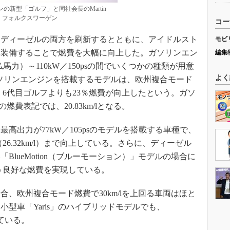
の新型「ゴルフ」と同社会長のMartin
 出典：フォルクスワーゲン
コー
ディーゼルの両方を刷新するとともに、アイドルスト
モビ
準装備することで燃費を大幅に向上した。ガソリンエン
編集
仏馬力）～110kW／150psの間でいくつかの種類が用意
よく
ガソリンエンジンを搭載するモデルは、欧州複合モード
）で、6代目ゴルフよりも23％燃費が向上したという。ガソ
費表記では、20.83km/lとなる。
出力が77kW／105psのモデルを搭載する車種で、
l（26.32km/l）まで向上している。さらに、ディーゼル
lueMotion（ブルーモーション）」モデルの場合に
l）という良好な燃費を実現している。
、欧州複合モード燃費で30km/lを上回る車両はほと
型車「Yaris」のハイブリッドモデルでも、
まっている。