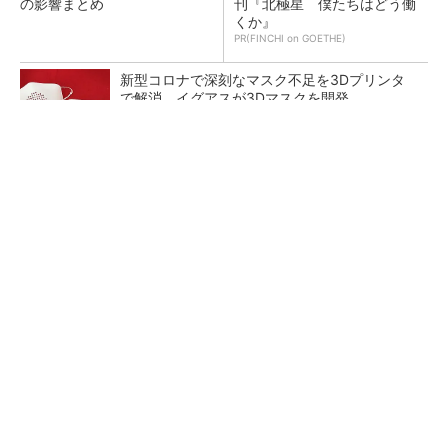
の影響まとめ
刊『北極星 僕たちはどう働
くか』
PR(FINCHI on GOETHE)
新型コロナで深刻なマスク不足を3Dプリンタ
で解消、イグアスが3Dマスクを開発
【レベル14】生成AIを味方に、3D CADを使い
こなそう！
狭小な駐車場に、シャープがポールカメラ式製
品発表 市場シェア10％目指す