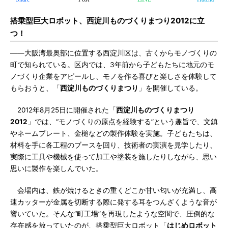
搭乗型巨大ロボット、西淀川ものづくりまつり2012に立
つ！
――大阪湾最奥部に位置する西淀川区は、古くからモノづくりの
町で知られている。区内では、3年前から子どもたちに地元のモ
ノづくり企業をアピールし、モノを作る喜びと楽しさを体験して
もらおうと、「
西淀川ものづくりまつり
」を開催している。
2012年8月25日に開催された「
西淀川ものづくりまつり
2012
」では、“モノづくりの原点を経験する”という趣旨で、文鎮
やネームプレート、金槌などの製作体験を実施。子どもたちは、
材料を手に各工程のブースを回り、技術者の実演を見学したり、
実際に工具や機械を使って加工や塗装を施したりしながら、思い
思いに製作を楽しんでいた。
会場内は、鉄が焼けるときの重くどこか甘い匂いが充満し、高
速カッターが金属を切断する際に発する耳をつんざくような音が
響いていた。そんな“町工場”を再現したような空間で、圧倒的な
存在感を放っていたのが、搭乗型巨大ロボット「
はじめロボット