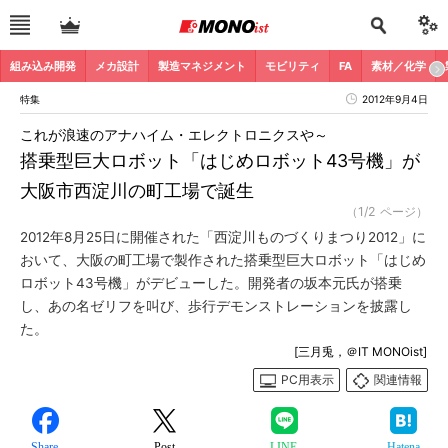
組み込み開発
メカ設計
製造マネジメント
モビリティ
FA
素材／化学
特集
2012年9月4日
これが浪速のアナハイム・エレクトロニクスや～
搭乗型巨大ロボット「はじめロボット43号機」が
大阪市西淀川の町工場で誕生
（1/2 ページ）
2012年8月25日に開催された「西淀川ものづくりまつり2012」に
おいて、大阪の町工場で製作された搭乗型巨大ロボット「はじめ
ロボット43号機」がデビューした。開発者の坂本元氏が搭乗
し、あの名ゼリフを叫び、歩行デモンストレーションを披露し
た。
[三月兎，＠IT MONOist]
PC用表示
関連情報
Share
Post
LINE
Hatena